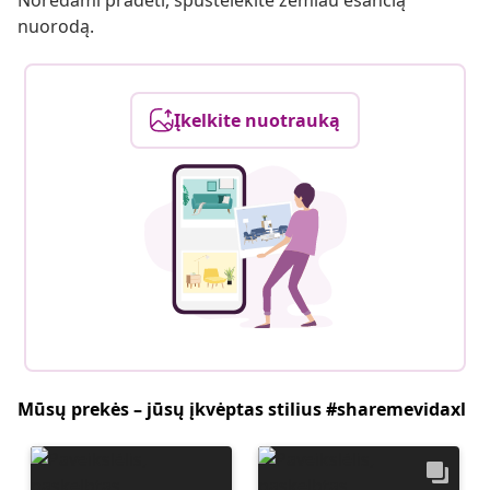
Norėdami pradėti, spustelėkite žemiau esančią
nuorodą.
Įkelkite nuotrauką
Mūsų prekės – jūsų įkvėptas stilius #sharemevidaxl