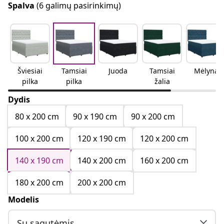
Spalva
(6 galimų pasirinkimų)
Šviesiai
Tamsiai
Juoda
Tamsiai
Mėlyna
pilka
pilka
žalia
Dydis
80 x 200 cm
90 x 190 cm
90 x 200 cm
100 x 200 cm
120 x 190 cm
120 x 200 cm
140 x 190 cm
140 x 200 cm
160 x 200 cm
180 x 200 cm
200 x 200 cm
Modelis
Su sagutėmis