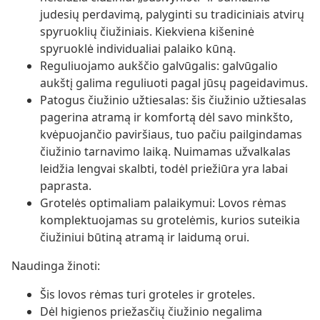
judesių perdavimą, palyginti su tradiciniais atvirų
spyruoklių čiužiniais. Kiekviena kišeninė
spyruoklė individualiai palaiko kūną.
Reguliuojamo aukščio galvūgalis: galvūgalio
aukštį galima reguliuoti pagal jūsų pageidavimus.
Patogus čiužinio užtiesalas: šis čiužinio užtiesalas
pagerina atramą ir komfortą dėl savo minkšto,
kvėpuojančio paviršiaus, tuo pačiu pailgindamas
čiužinio tarnavimo laiką. Nuimamas užvalkalas
leidžia lengvai skalbti, todėl priežiūra yra labai
paprasta.
Grotelės optimaliam palaikymui: Lovos rėmas
komplektuojamas su grotelėmis, kurios suteikia
čiužiniui būtiną atramą ir laidumą orui.
Naudinga žinoti:
Šis lovos rėmas turi groteles ir groteles.
Dėl higienos priežasčių čiužinio negalima