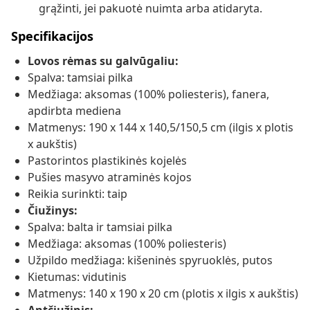
grąžinti, jei pakuotė nuimta arba atidaryta.
Specifikacijos
Lovos rėmas su galvūgaliu:
Spalva: tamsiai pilka
Medžiaga: aksomas (100% poliesteris), fanera,
apdirbta mediena
Matmenys: 190 x 144 x 140,5/150,5 cm (ilgis x plotis
x aukštis)
Pastorintos plastikinės kojelės
Pušies masyvo atraminės kojos
Reikia surinkti: taip
Čiužinys:
Spalva: balta ir tamsiai pilka
Medžiaga: aksomas (100% poliesteris)
Užpildo medžiaga: kišeninės spyruoklės, putos
Kietumas: vidutinis
Matmenys: 140 x 190 x 20 cm (plotis x ilgis x aukštis)