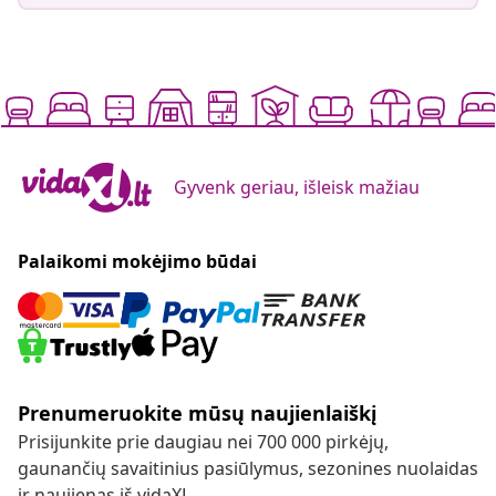
Gyvenk geriau, išleisk mažiau
Palaikomi mokėjimo būdai
Prenumeruokite mūsų naujienlaiškį
Prisijunkite prie daugiau nei 700 000 pirkėjų,
gaunančių savaitinius pasiūlymus, sezonines nuolaidas
ir naujienas iš vidaXL.