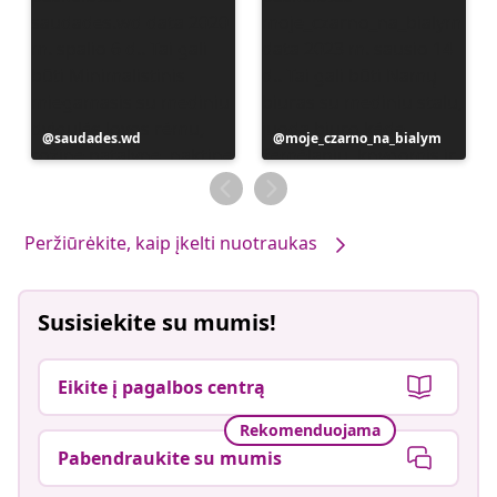
Įrašą
saudades.wd
Įrašą
moje_czarno_na_bialym
paskelbė
paskelbė
Peržiūrėkite, kaip įkelti nuotraukas
Susisiekite su mumis!
Eikite į pagalbos centrą
Rekomenduojama
Pabendraukite su mumis