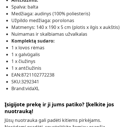
Antčiužinis:
Spalva: balta
Medžiaga: audinys (100% poliesteris)
Užpildo medžiaga: porolonas
Matmenys: 140 x 190 x 5 cm (plotis x ilgis x aukštis)
Nuimamas ir skalbiamas užvalkalas
Komplektą sudaro:
1 x lovos rėmas
1 x galvūgalis
1 x čiužinys
1 x antčiužinis
EAN:8721102772238
SKU:3292341
Brand:vidaXL
Įsigijote prekę ir ji jums patiko? Įkelkite jos
nuotrauką!
Jūsų nuotrauka gali padėti kitiems pirkėjams.