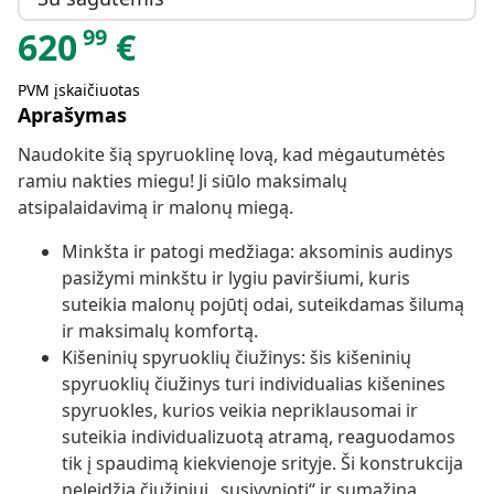
99
620
€
PVM įskaičiuotas
Aprašymas
Naudokite šią spyruoklinę lovą, kad mėgautumėtės
ramiu nakties miegu! Ji siūlo maksimalų
atsipalaidavimą ir malonų miegą.
Minkšta ir patogi medžiaga: aksominis audinys
pasižymi minkštu ir lygiu paviršiumi, kuris
suteikia malonų pojūtį odai, suteikdamas šilumą
ir maksimalų komfortą.
Kišeninių spyruoklių čiužinys: šis kišeninių
spyruoklių čiužinys turi individualias kišenines
spyruokles, kurios veikia nepriklausomai ir
suteikia individualizuotą atramą, reaguodamos
tik į spaudimą kiekvienoje srityje. Ši konstrukcija
neleidžia čiužiniui „susivynioti“ ir sumažina