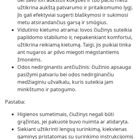
dėl savo itin aukštos kokybės ir tuo pačiu metu
užtikrina aukštą patvarumo ir pritaikomumo lygį.
Jis gali efektyviai sugerti blaškymosi ir sukimosi
metu atsirandančius garsą ir smūgius.
Vidutinio kietumo atrama: lovos čiužinys suteikia
papildomo stabilumo ir, nepakenkiant komfortui,
užtikrina reikiamą kietumą. Taigi, jis puikiai tinka
ant nugaros ar pilvo miegoti mėgstantiems
žmonėms.
Odos nedirginantis antčiužinis: čiužinio apsauga
pasižymi patvariu bei odos nedirginančiu
medžiaginiu užvalkalu, kuris suteikia jam
minkštumo ir patogumo.
Pastaba:
Higienos sumetimais, čiužinys negali būti
grąžintas, jei pakuotė buvo nuimta ar atidaryta.
Siekiant užtikrinti lengvą surinkimą, kiekvienas
gaminys pristatomas su surinkimo instrukcijomis