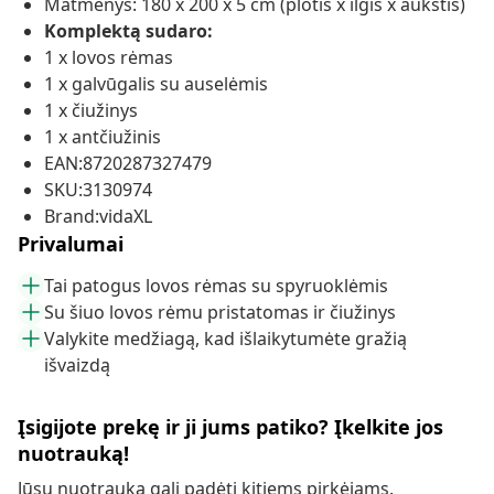
Matmenys: 180 x 200 x 5 cm (plotis x ilgis x aukštis)
Komplektą sudaro:
1 x lovos rėmas
1 x galvūgalis su auselėmis
1 x čiužinys
1 x antčiužinis
EAN:8720287327479
SKU:3130974
Brand:vidaXL
Privalumai
Tai patogus lovos rėmas su spyruoklėmis
Su šiuo lovos rėmu pristatomas ir čiužinys
Valykite medžiagą, kad išlaikytumėte gražią
išvaizdą
Įsigijote prekę ir ji jums patiko? Įkelkite jos
nuotrauką!
Jūsų nuotrauka gali padėti kitiems pirkėjams.