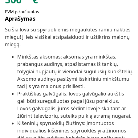
PVM įskaičiuotas
Aprašymas
Su šia lova su spyruoklėmis mėgaukitės ramiu nakties
miegu! Ji leis visiškai atsipalaiduoti ir užtikrins malonų
miegą.
Minkštas aksomas: aksomas yra minkštas,
prabangus audinys, atpažįstamas iš tankių,
tolygiai nupjautų ir vienodai sugulusių kuokštelių.
Aksomo audinys pasižymi išskirtiniu minkštumu,
tad jis yra malonus prisiliesti.
Praktiškas galvūgalis: lovos galvūgalio aukštis
gali būti sureguliuotas pagal jūsų poreikius.
Lovos galvūgalis, jums sėdint lovoje skaitant ar
žiūrint televizorių, suteiks puikią atramą nugarai.
Kišeninių spyruoklių čiužinys: įmontuotos
individualios kišeninės spyruoklės yra žinomos