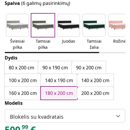
Spalva
(6 galimų pasirinkimų)
Šviesiai
Tamsiai
Juodas
Tamsiai
Rožinė
pilka
pilka
žalia
Dydis
80 x 200 cm
90 x 190 cm
90 x 200 cm
100 x 200 cm
140 x 190 cm
140 x 200 cm
160 x 200 cm
180 x 200 cm
200 x 200 cm
Modelis
Blokelis su kvadratais
99
500
€