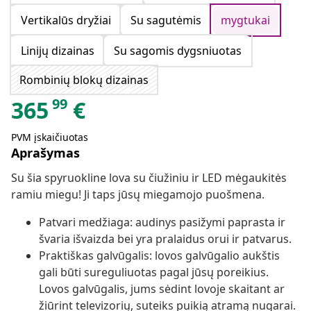
Vertikalūs dryžiai
Su sagutėmis
mygtukai
Linijų dizainas
Su sagomis dygsniuotas
Rombinių blokų dizainas
99
365
€
PVM įskaičiuotas
Aprašymas
Su šia spyruokline lova su čiužiniu ir LED mėgaukitės
ramiu miegu! Ji taps jūsų miegamojo puošmena.
Patvari medžiaga: audinys pasižymi paprasta ir
švaria išvaizda bei yra pralaidus orui ir patvarus.
Praktiškas galvūgalis: lovos galvūgalio aukštis
gali būti sureguliuotas pagal jūsų poreikius.
Lovos galvūgalis, jums sėdint lovoje skaitant ar
žiūrint televizorių, suteiks puikią atramą nugarai.