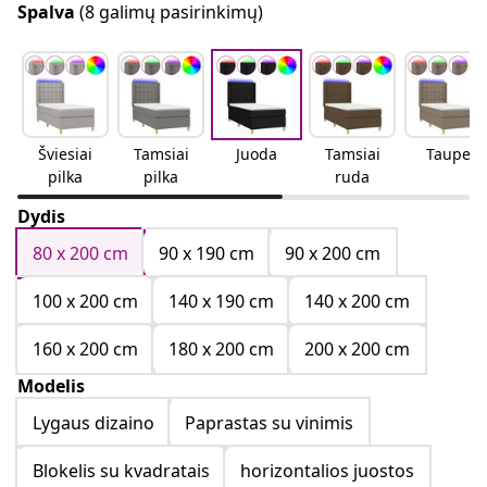
Spalva
(8 galimų pasirinkimų)
Šviesiai
Tamsiai
Juoda
Tamsiai
Taupe
pilka
pilka
ruda
Dydis
80 x 200 cm
90 x 190 cm
90 x 200 cm
100 x 200 cm
140 x 190 cm
140 x 200 cm
160 x 200 cm
180 x 200 cm
200 x 200 cm
Modelis
Lygaus dizaino
Paprastas su vinimis
Blokelis su kvadratais
horizontalios juostos