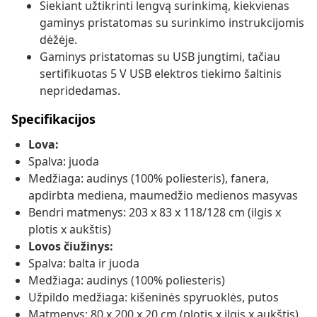
Siekiant užtikrinti lengvą surinkimą, kiekvienas
gaminys pristatomas su surinkimo instrukcijomis
dėžėje.
Gaminys pristatomas su USB jungtimi, tačiau
sertifikuotas 5 V USB elektros tiekimo šaltinis
nepridedamas.
Specifikacijos
Lova:
Spalva: juoda
Medžiaga: audinys (100% poliesteris), fanera,
apdirbta mediena, maumedžio medienos masyvas
Bendri matmenys: 203 x 83 x 118/128 cm (ilgis x
plotis x aukštis)
Lovos čiužinys:
Spalva: balta ir juoda
Medžiaga: audinys (100% poliesteris)
Užpildo medžiaga: kišeninės spyruoklės, putos
Matmenys: 80 x 200 x 20 cm (plotis x ilgis x aukštis)