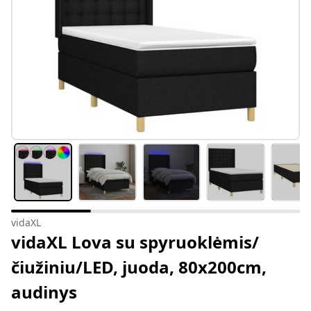
vidaXL
vidaXL Lova su spyruoklėmis/
čiužiniu/LED, juoda, 80x200cm,
audinys