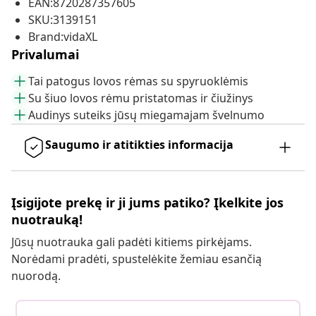
EAN:8720287357605
SKU:3139151
Brand:vidaXL
Privalumai
Tai patogus lovos rėmas su spyruoklėmis
Su šiuo lovos rėmu pristatomas ir čiužinys
Audinys suteiks jūsų miegamajam švelnumo
Saugumo ir atitikties informacija
Įsigijote prekę ir ji jums patiko? Įkelkite jos
nuotrauką!
Jūsų nuotrauka gali padėti kitiems pirkėjams.
Norėdami pradėti, spustelėkite žemiau esančią
nuorodą.