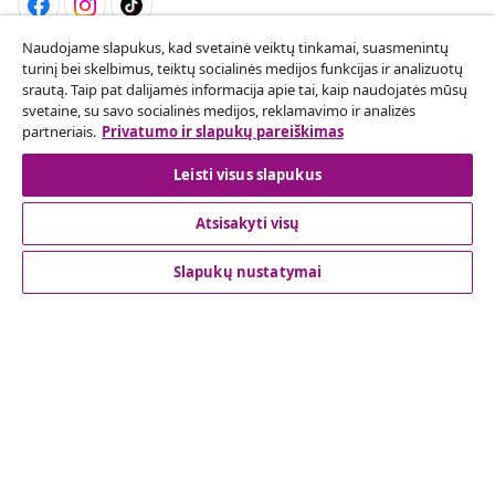
Naudojame slapukus, kad svetainė veiktų tinkamai, suasmenintų
Sutarties atsisakymas
turinį bei skelbimus, teiktų socialinės medijos funkcijas ir analizuotų
srautą. Taip pat dalijamės informacija apie tai, kaip naudojatės mūsų
Pateikite prašymą atsisakyti užsakymo.
svetaine, su savo socialinės medijos, reklamavimo ir analizės
partneriais.
Privatumo ir slapukų pareiškimas
Sutarties atsisakymas
Leisti visus slapukus
Atsisakyti visų
Klientų aptarnavimas
Slapukų nustatymai
Verslas
vidaXL
Atraskite daugiau