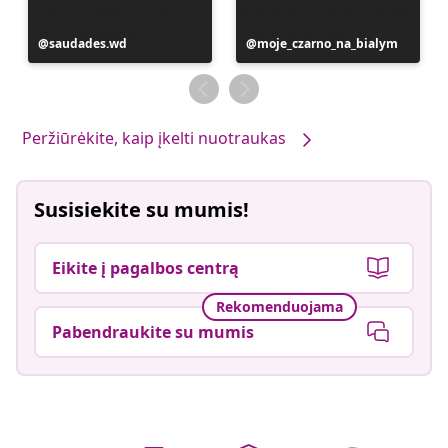
Įrašą
saudades.wd
Įrašą
moje_czarno_na_bialym
paskelbė
paskelbė
Peržiūrėkite, kaip įkelti nuotraukas
Susisiekite su mumis!
Eikite į pagalbos centrą
Rekomenduojama
Pabendraukite su mumis