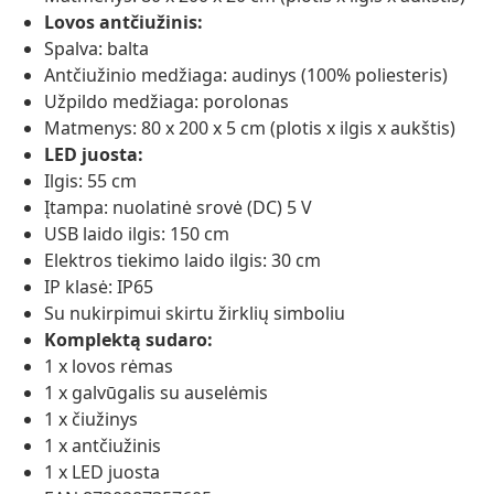
Lovos antčiužinis:
Spalva: balta
Antčiužinio medžiaga: audinys (100% poliesteris)
Užpildo medžiaga: porolonas
Matmenys: 80 x 200 x 5 cm (plotis x ilgis x aukštis)
LED juosta:
Ilgis: 55 cm
Įtampa: nuolatinė srovė (DC) 5 V
USB laido ilgis: 150 cm
Elektros tiekimo laido ilgis: 30 cm
IP klasė: IP65
Su nukirpimui skirtu žirklių simboliu
Komplektą sudaro:
1 x lovos rėmas
1 x galvūgalis su auselėmis
1 x čiužinys
1 x antčiužinis
1 x LED juosta