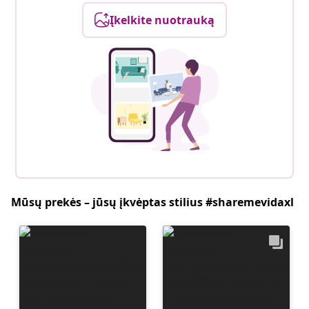
Įkelkite nuotrauką
Mūsų prekės – jūsų įkvėptas stilius #sharemevidaxl