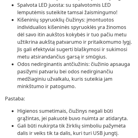
Spalvota LED juosta: su spalvotomis LED
lemputėmis suteikite tamsai žaismingumo!
Kišeninių spyruoklių čiužinys: įmontuotos
individualios kišeninės spyruoklės yra žinomos
dėl savo itin aukštos kokybės ir tuo pačiu metu
užtikrina aukštą patvarumo ir pritaikomumo lygį.
Jis gali efektyviai sugerti blaškymosi ir sukimosi
metu atsirandančius garsą ir smūgius.
Odos nedirginantis antčiužinis: čiužinio apsauga
pasižymi patvariu bei odos nedirginančiu
medžiaginiu užvalkalu, kuris suteikia jam
minkštumo ir patogumo.
Pastaba:
Higienos sumetimais, čiužinys negali būti
grąžintas, jei pakuotė buvo nuimta ar atidaryta.
Gali būti nukirpta tik žirklių simboliu pažymėta
dalis ir veiks tik ta dalis, kuri turi USB jungtį.