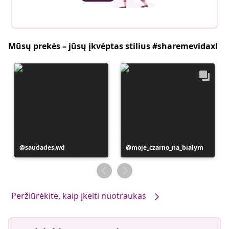
Mūsų prekės – jūsų įkvėptas stilius #sharemevidaxl
Įrašą
saudades.wd
Įrašą
moje_czarno_na_bialym
paskelbė
paskelbė
Peržiūrėkite, kaip įkelti nuotraukas