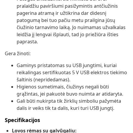
pralaidžiu paviršiumi pasižymintis antčiužinis
pagerina atramą ir užtikrina dar didesnį
patogumą bei tuo pačiu metu prailgina jūsų
čiužinio tarnavimo laiką. Jo nuimamas užvalkalas
leidžia jį lengvai išplauti, tad jo priežiūra išties
paprasta.
Gera žinoti:
Gaminys pristatomas su USB jungtimi, kuriai
reikalingas sertifikuotas 5 V USB elektros tiekimo
šaltinis (nepridedamas).
Higienos sumetimais, čiužinys negali būti
grąžintas, jei pakuotė buvo nuimta ar atidaryta.
Gali būti nukirpta tik žirklių simboliu pažymėta
dalis ir veiks tik ta dalis, kuri turi USB jungtį.
Specifikacijos
Lovos rėmas su galvūgaliu: