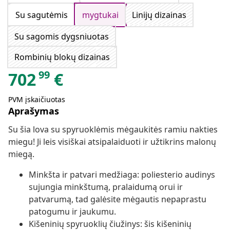
Su sagutėmis
mygtukai
Linijų dizainas
Su sagomis dygsniuotas
Rombinių blokų dizainas
99
702
€
PVM įskaičiuotas
Aprašymas
Su šia lova su spyruoklėmis mėgaukitės ramiu nakties
miegu! Ji leis visiškai atsipalaiduoti ir užtikrins malonų
miegą.
Minkšta ir patvari medžiaga: poliesterio audinys
sujungia minkštumą, pralaidumą orui ir
patvarumą, tad galėsite mėgautis nepaprastu
patogumu ir jaukumu.
Kišeninių spyruoklių čiužinys: šis kišeninių