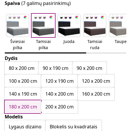
Spalva
(7 galimų pasirinkimų)
Šviesiai
Tamsiai
Juoda
Tamsiai
Taupe
pilka
pilka
ruda
Dydis
80 x 200 cm
90 x 190 cm
90 x 200 cm
100 x 200 cm
120 x 190 cm
120 x 200 cm
140 x 190 cm
140 x 200 cm
160 x 200 cm
180 x 200 cm
200 x 200 cm
Modelis
Lygaus dizaino
Blokelis su kvadratais