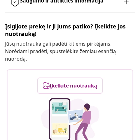
Saugumo ir atitikties informacija
Įsigijote prekę ir ji jums patiko? Įkelkite jos
nuotrauką!
Jūsų nuotrauka gali padėti kitiems pirkėjams.
Norėdami pradėti, spustelėkite žemiau esančią
nuorodą.
Įkelkite nuotrauką