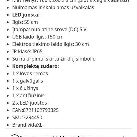
Matmenys: 180 x 200 x 5 cm (plotis x ilgis x aukštis)
Nuimamas ir skalbiamas užvalkalas
LED juosta:
Ilgis: 55 cm
Įtampa: nuolatinė srovė (DC) 5 V
USB laido ilgis: 150 cm
Elektros tiekimo laido ilgis: 30 cm
IP klasė: IP65
Su nukirpimui skirtu žirklių simboliu
Komplektą sudaro:
1 x lovos rėmas
1 x galvūgalis
1 x čiužinys
1 x antčiužinis
2 x LED juostos
EAN:8721102793325
SKU:3294450
Brand:vidaXL