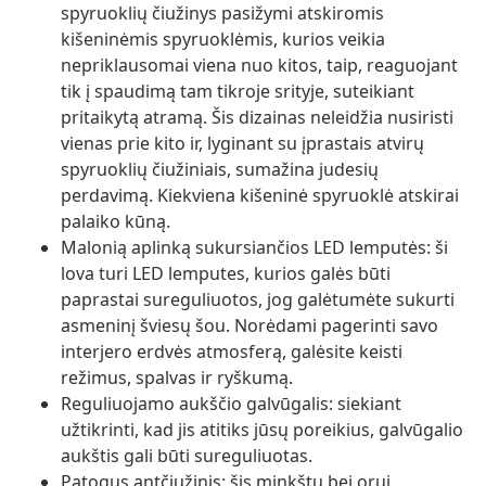
spyruoklių čiužinys pasižymi atskiromis
kišeninėmis spyruoklėmis, kurios veikia
nepriklausomai viena nuo kitos, taip, reaguojant
tik į spaudimą tam tikroje srityje, suteikiant
pritaikytą atramą. Šis dizainas neleidžia nusiristi
vienas prie kito ir, lyginant su įprastais atvirų
spyruoklių čiužiniais, sumažina judesių
perdavimą. Kiekviena kišeninė spyruoklė atskirai
palaiko kūną.
Malonią aplinką sukursiančios LED lemputės: ši
lova turi LED lemputes, kurios galės būti
paprastai sureguliuotos, jog galėtumėte sukurti
asmeninį šviesų šou. Norėdami pagerinti savo
interjero erdvės atmosferą, galėsite keisti
režimus, spalvas ir ryškumą.
Reguliuojamo aukščio galvūgalis: siekiant
užtikrinti, kad jis atitiks jūsų poreikius, galvūgalio
aukštis gali būti sureguliuotas.
Patogus antčiužinis: šis minkštu bei orui