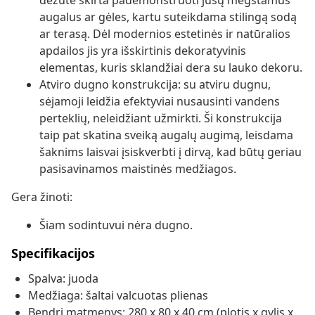
dėžutė skirta pademonstruoti jūsų mėgstamus
augalus ar gėles, kartu suteikdama stilingą sodą
ar terasą. Dėl modernios estetinės ir natūralios
apdailos jis yra išskirtinis dekoratyvinis
elementas, kuris sklandžiai dera su lauko dekoru.
Atviro dugno konstrukcija: su atviru dugnu,
sėjamoji leidžia efektyviai nusausinti vandens
perteklių, neleidžiant užmirkti. Ši konstrukcija
taip pat skatina sveiką augalų augimą, leisdama
šaknims laisvai įsiskverbti į dirvą, kad būtų geriau
pasisavinamos maistinės medžiagos.
Gera žinoti:
Šiam sodintuvui nėra dugno.
Specifikacijos
Spalva: juoda
Medžiaga: šaltai valcuotas plienas
Bendri matmenys: 280 x 80 x 40 cm (plotis x gylis x