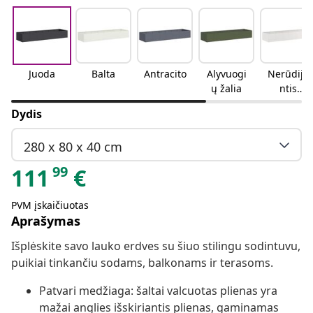
Juoda
Balta
Antracito
Alyvuogi
Nerūdija
ų žalia
ntis
plienas
Dydis
280 x 80 x 40 cm
99
111
€
PVM įskaičiuotas
Aprašymas
Išplėskite savo lauko erdves su šiuo stilingu sodintuvu,
puikiai tinkančiu sodams, balkonams ir terasoms.
Patvari medžiaga: šaltai valcuotas plienas yra
mažai anglies išskiriantis plienas, gaminamas