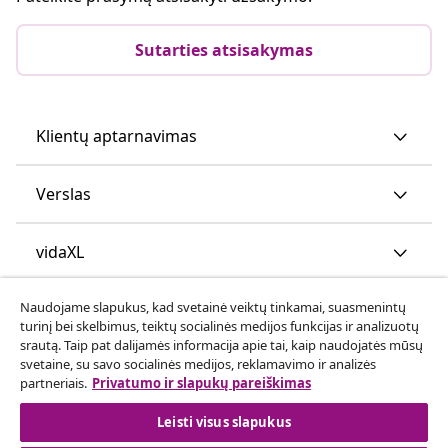
Sutarties atsisakymas
Klientų aptarnavimas
Verslas
vidaXL
Naudojame slapukus, kad svetainė veiktų tinkamai, suasmenintų
Atraskite daugiau
turinį bei skelbimus, teiktų socialinės medijos funkcijas ir analizuotų
srautą. Taip pat dalijamės informacija apie tai, kaip naudojatės mūsų
svetaine, su savo socialinės medijos, reklamavimo ir analizės
partneriais.
Privatumo ir slapukų pareiškimas
Leisti visus slapukus