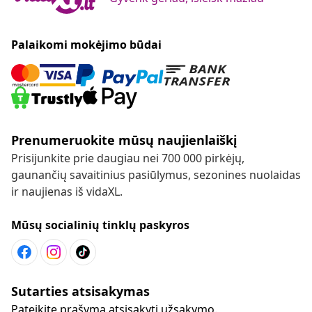
Palaikomi mokėjimo būdai
Prenumeruokite mūsų naujienlaiškį
Prisijunkite prie daugiau nei 700 000 pirkėjų,
gaunančių savaitinius pasiūlymus, sezonines nuolaidas
ir naujienas iš vidaXL.
Mūsų socialinių tinklų paskyros
Sutarties atsisakymas
Pateikite prašymą atsisakyti užsakymo.