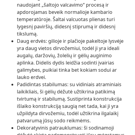
naudojant „šaltojo valcavimo“ procesą ir
apdorojamas beveik normalioje kambario
temperatūroje. Šaltai valcuotas plienas turi
lygesnį paviršių, didesnį stiprumą ir didesnį
tikslumą.
Daug erdvės: gilioje ir plačioje pakeltoje lysvėje
yra daug vietos dirvožemiui, todėl ji yra ideali
augalų, daržovių, žolelių ir gėlių auginimo
aplinka. Didelis dydis leidžia sodinti įvairias
galimybes, puikiai tinka bet kokiam sodui ar
lauko erdvei.
Padidintas stabilumas: su vidiniais atraminiais
laikikliais, ši gėlių dėžutė užtikrina patikimą
tvirtumą ir stabilumą. Sustiprinta konstrukcija
išlaiko konstrukciją saugią net tada, kai ji yra
užpildyta dirvožemiu, todėl užtikrina ilgalaikį
patvarumą jūsų sodo reikmėms.
Dekoratyvinis patrauklumas: ši sodinamoji