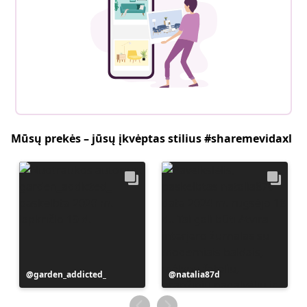
Mūsų prekės – jūsų įkvėptas stilius #sharemevidaxl
Įrašą
garden_addicted_
Įrašą
natalia87d
paskelbė
paskelbė