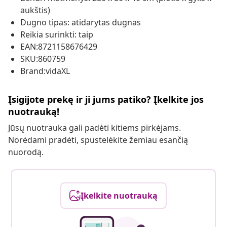
aukštis)
Dugno tipas: atidarytas dugnas
Reikia surinkti: taip
EAN:8721158676429
SKU:860759
Brand:vidaXL
Įsigijote prekę ir ji jums patiko? Įkelkite jos
nuotrauką!
Jūsų nuotrauka gali padėti kitiems pirkėjams.
Norėdami pradėti, spustelėkite žemiau esančią
nuorodą.
Įkelkite nuotrauką