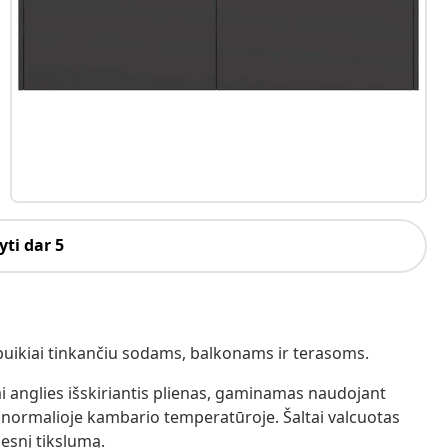
ti dar 5
 puikiai tinkančiu sodams, balkonams ir terasoms.
ai anglies išskiriantis plienas, gaminamas naudojant
 normalioje kambario temperatūroje. Šaltai valcuotas
desnį tikslumą.