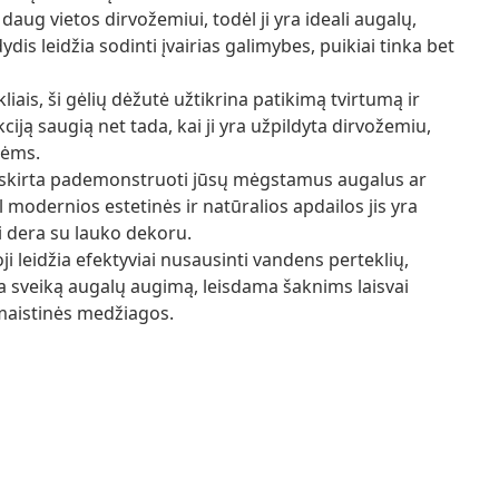
 daug vietos dirvožemiui, todėl ji yra ideali augalų,
ydis leidžia sodinti įvairias galimybes, puikiai tinka bet
kliais, ši gėlių dėžutė užtikrina patikimą tvirtumą ir
ciją saugią net tada, kai ji yra užpildyta dirvožemiu,
mėms.
 skirta pademonstruoti jūsų mėgstamus augalus ar
 modernios estetinės ir natūralios apdailos jis yra
ai dera su lauko dekoru.
i leidžia efektyviai nusausinti vandens perteklių,
ina sveiką augalų augimą, leisdama šaknims laisvai
 maistinės medžiagos.