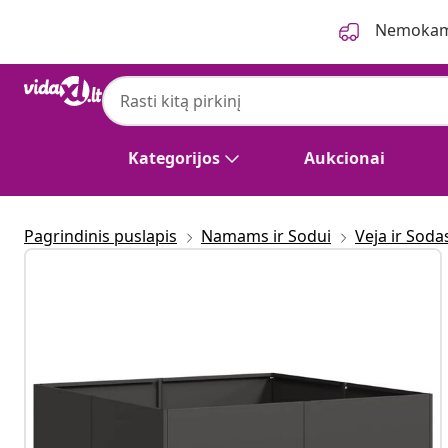
Ankstesnis
Kitas
Nemokama
Kategorijos
Aukcionai
Pagrindinis puslapis
Namams ir Sodui
Veja ir Soda