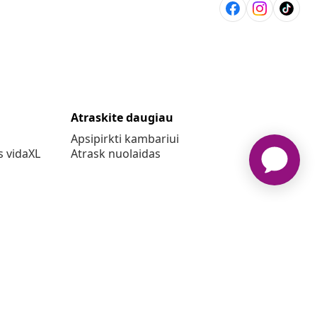
Atraskite daugiau
Apsipirkti kambariui
s vidaXL
Atrask nuolaidas
o