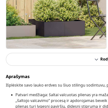
Rody
Aprašymas
Išplėskite savo lauko erdves su šiuo stilingu sodintuvu,
Patvari medžiaga: šaltai valcuotas plienas yra maž
„šaltojo valcavimo“ procesą ir apdorojamas beveik
plienas turi lygesnį paviršių, didesnį stiprumą ir di