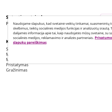
Sutarties atsisakymas
Sut
Pateikite prašymą atsisakyti užsakymo.
Naudojame slapukus, kad svetainė veiktų tinkamai, suasmenintų tu
skelbimus, teiktų socialinės medijos funkcijas ir analizuotų srautą. 
dalijamės informacija apie tai, kaip naudojatės mūsų svetaine, su s
socialinės medijos, reklamavimo ir analizės partneriais.
Privatumo 
Klientų aptarnavimas
Verslas
slapukų pareiškimas
Sekti savo užsakymą
Partnerystė
Mano paskyra
Produkcija sk
Mokėjimas
Bendradarbia
Pristatymas
Grąžinimas
Prekės informacija
Užsakymas