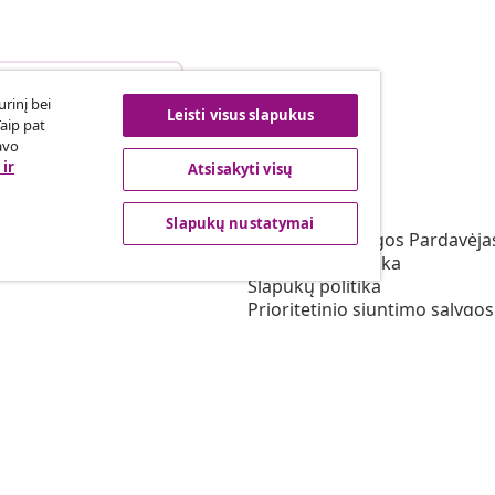
arties atsisakymas
rinį bei
Leisti visus slapukus
Taip pat
avo
ir
Atsisakyti visų
vidaXL
s programa
Apie vidaXL
Slapukų nustatymai
irta vidaXL
Terminai ir sąlygos Pardavėja
vimas rinkodaros srityje
Privatumo politika
Slapukų politika
Prioritetinio siuntimo sąlygos
Slapukų nustatymai
Dirbkite vidaXL
Saugumo
ES atsakingas asmuo
EPR politiką
Pareiškimas dėl prieinamum