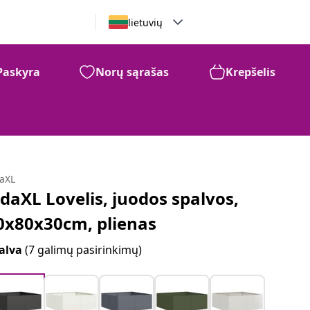
lietuvių
Paskyra
Norų sąrašas
Krepšelis
daXL
idaXL Lovelis, juodos spalvos,
0x80x30cm, plienas
alva
(7 galimų pasirinkimų)