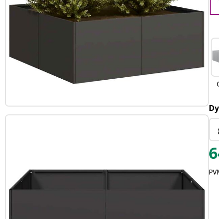
Dy
6
PVM