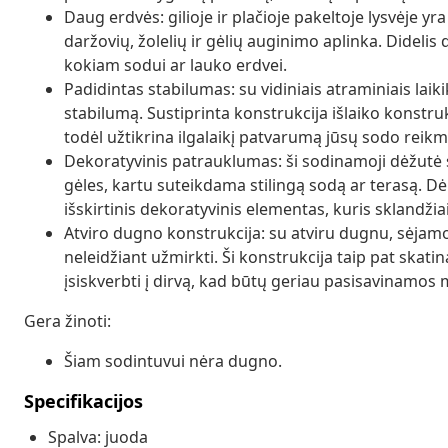
Daug erdvės: gilioje ir plačioje pakeltoje lysvėje yra
daržovių, žolelių ir gėlių auginimo aplinka. Didelis d
kokiam sodui ar lauko erdvei.
Padidintas stabilumas: su vidiniais atraminiais laiki
stabilumą. Sustiprinta konstrukcija išlaiko konstruk
todėl užtikrina ilgalaikį patvarumą jūsų sodo reik
Dekoratyvinis patrauklumas: ši sodinamoji dėžutė
gėles, kartu suteikdama stilingą sodą ar terasą. Dėl
išskirtinis dekoratyvinis elementas, kuris sklandži
Atviro dugno konstrukcija: su atviru dugnu, sėjamoj
neleidžiant užmirkti. Ši konstrukcija taip pat skat
įsiskverbti į dirvą, kad būtų geriau pasisavinamos
Gera žinoti:
Šiam sodintuvui nėra dugno.
Specifikacijos
Spalva: juoda