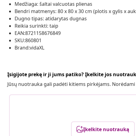
Medžiaga: šaltai valcuotas plienas
Bendri matmenys: 80 x 80 x 30 cm (plotis x gylis x auk
Dugno tipas: atidarytas dugnas
Reikia surinkti: taip
EAN:8721158676849
SKU:860801
Brand:vidaXL
Įsigijote prekę ir ji jums patiko? Įkelkite jos nuotrau
Jūsų nuotrauka gali padėti kitiems pirkėjams. Norėdami
Įkelkite nuotrauką