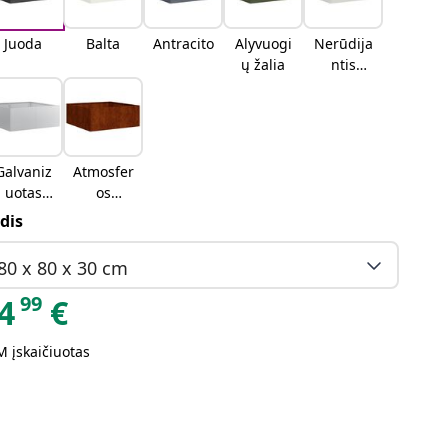
Juoda
Balta
Antracito
Alyvuogi
Nerūdija
ų žalia
ntis
plienas
Galvaniz
Atmosfer
uotas
os
plienas
poveikiui
dis
atsparus
plienas
80 x 80 x 30 cm
99
4
€
 įskaičiuotas