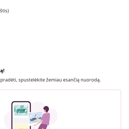
štis)
ką!
 pradėti, spustelėkite žemiau esančią nuorodą.