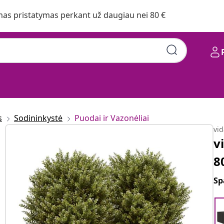
s pristatymas perkant už daugiau nei 80 €
s
Sodininkystė
Puodai ir Vazonėliai
vi
v
8
Sp