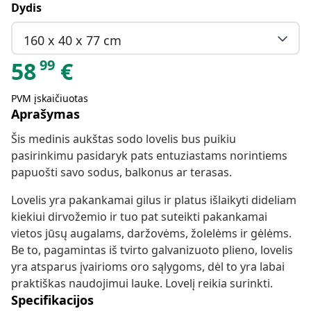
Dydis
160 x 40 x 77 cm
99
58
€
PVM įskaičiuotas
Aprašymas
Šis medinis aukštas sodo lovelis bus puikiu
pasirinkimu pasidaryk pats entuziastams norintiems
papuošti savo sodus, balkonus ar terasas.
Lovelis yra pakankamai gilus ir platus išlaikyti dideliam
kiekiui dirvožemio ir tuo pat suteikti pakankamai
vietos jūsų augalams, daržovėms, žolelėms ir gėlėms.
Be to, pagamintas iš tvirto galvanizuoto plieno, lovelis
yra atsparus įvairioms oro sąlygoms, dėl to yra labai
praktiškas naudojimui lauke. Lovelį reikia surinkti.
Specifikacijos