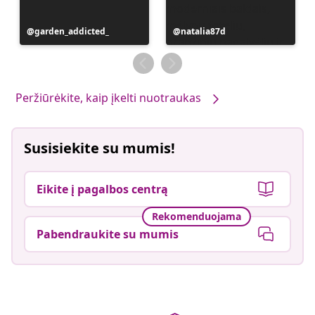
Įrašą
garden_addicted_
Įrašą
natalia87d
paskelbė
paskelbė
Peržiūrėkite, kaip įkelti nuotraukas
Susisiekite su mumis!
Eikite į pagalbos centrą
Rekomenduojama
Pabendraukite su mumis