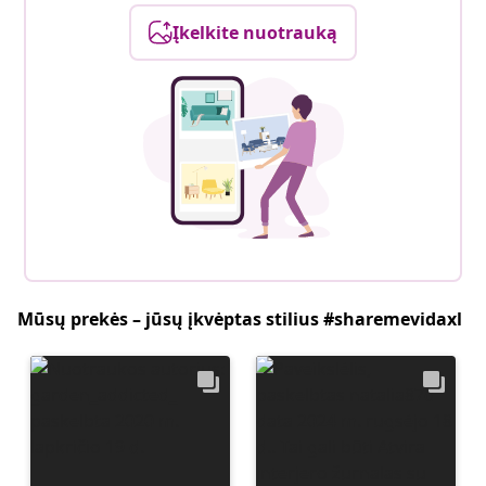
Įkelkite nuotrauką
Mūsų prekės – jūsų įkvėptas stilius #sharemevidaxl