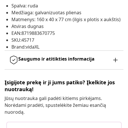
Spalva: ruda
Medžiaga: galvanizuotas plienas
Matmenys: 160 x 40 x 77 cm (ilgis x plotis x aukštis)
Atviras dugnas
EAN:8719883670775
SKU:45717
Brand:vidaXL
Saugumo ir atitikties informacija
Įsigijote prekę ir ji jums patiko? Įkelkite jos
nuotrauką!
Jūsų nuotrauka gali padėti kitiems pirkėjams.
Norėdami pradėti, spustelėkite žemiau esančią
nuorodą.