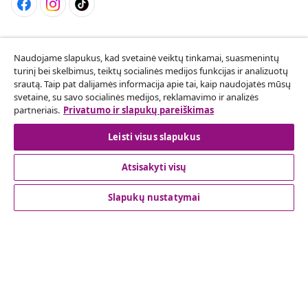
Sutarties atsisakymas
Naudojame slapukus, kad svetainė veiktų tinkamai, suasmenintų
Pateikite prašymą atsisakyti užsakymo.
turinį bei skelbimus, teiktų socialinės medijos funkcijas ir analizuotų
srautą. Taip pat dalijamės informacija apie tai, kaip naudojatės mūsų
Sutarties atsisakymas
svetaine, su savo socialinės medijos, reklamavimo ir analizės
partneriais.
Privatumo ir slapukų pareiškimas
Leisti visus slapukus
Klientų aptarnavimas
Atsisakyti visų
Verslas
Slapukų nustatymai
vidaXL
Atraskite daugiau