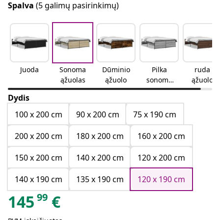
Spalva
(5 galimų pasirinkimų)
Juoda
Sonoma
Dūminio
Pilka
ruda
ąžuolas
ąžuolo
sonoma
ąžuolo
ąžuolo
Dydis
100 x 200 cm
90 x 200 cm
75 x 190 cm
200 x 200 cm
180 x 200 cm
160 x 200 cm
150 x 200 cm
140 x 200 cm
120 x 200 cm
140 x 190 cm
135 x 190 cm
120 x 190 cm
99
145
€