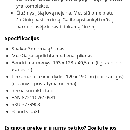
yra komplekte.
Čiužinys į šią lovą neįeina. Mes siūlome platų
čiužinių pasirinkimą. Galite apsilankyti mūsų
parduotuvėje ir rasti tinkamą čiužinį.
Specifikacijos
Spalva: Sonoma ąžuolas
Medžiaga: apdirbta mediena, plienas
Bendri matmenys: 193 x 123 x 40,5 cm (ilgis x plotis
x aukštis)
Tinkamas čiužinio dydis: 120 x 190 cm (plotis x ilgis)
(čiužinys į pristatymą neįeina)
Reikia surinkti: taip
EAN:8721102610981
SKU:3279908
Brand:vidaXL
Įsigijote prekę ir ji jums patiko? Įkelkite jos