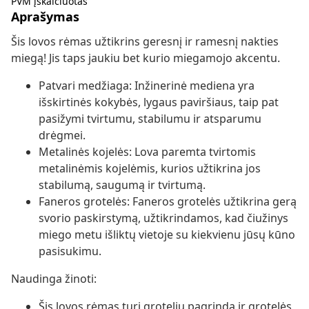
PVM įskaičiuotas
Aprašymas
Šis lovos rėmas užtikrins geresnį ir ramesnį nakties
miegą! Jis taps jaukiu bet kurio miegamojo akcentu.
Patvari medžiaga: Inžinerinė mediena yra
išskirtinės kokybės, lygaus paviršiaus, taip pat
pasižymi tvirtumu, stabilumu ir atsparumu
drėgmei.
Metalinės kojelės: Lova paremta tvirtomis
metalinėmis kojelėmis, kurios užtikrina jos
stabilumą, saugumą ir tvirtumą.
Faneros grotelės: Faneros grotelės užtikrina gerą
svorio paskirstymą, užtikrindamos, kad čiužinys
miego metu išliktų vietoje su kiekvienu jūsų kūno
pasisukimu.
Naudinga žinoti:
Šis lovos rėmas turi grotelių pagrindą ir grotelės