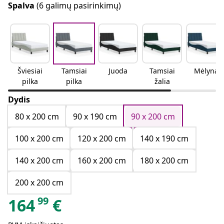
Spalva
(6 galimų pasirinkimų)
Šviesiai
Tamsiai
Juoda
Tamsiai
Mėlyna
pilka
pilka
žalia
Dydis
80 x 200 cm
90 x 190 cm
90 x 200 cm
100 x 200 cm
120 x 200 cm
140 x 190 cm
140 x 200 cm
160 x 200 cm
180 x 200 cm
200 x 200 cm
99
164
€