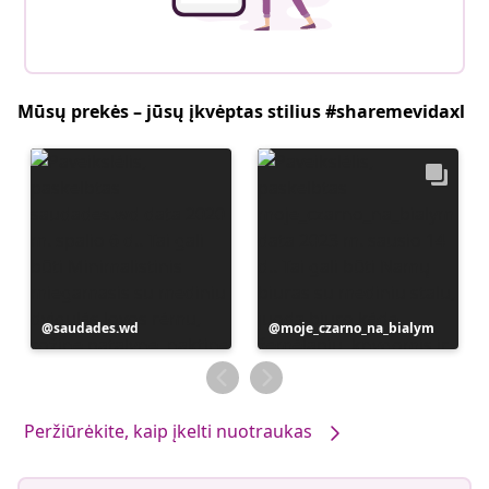
Mūsų prekės – jūsų įkvėptas stilius #sharemevidaxl
Įrašą
saudades.wd
Įrašą
moje_czarno_na_bialym
paskelbė
paskelbė
Peržiūrėkite, kaip įkelti nuotraukas