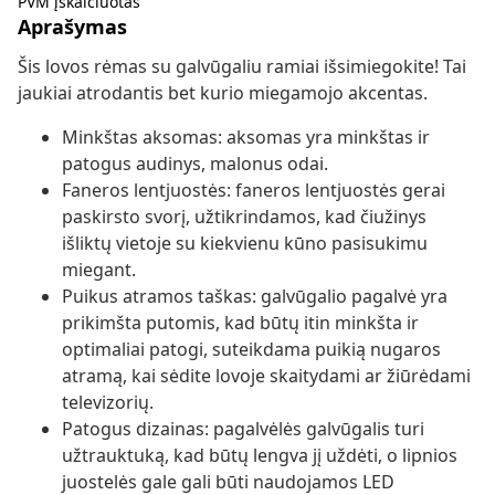
PVM įskaičiuotas
Aprašymas
Šis lovos rėmas su galvūgaliu ramiai išsimiegokite! Tai
jaukiai atrodantis bet kurio miegamojo akcentas.
Minkštas aksomas: aksomas yra minkštas ir
patogus audinys, malonus odai.
Faneros lentjuostės: faneros lentjuostės gerai
paskirsto svorį, užtikrindamos, kad čiužinys
išliktų vietoje su kiekvienu kūno pasisukimu
miegant.
Puikus atramos taškas: galvūgalio pagalvė yra
prikimšta putomis, kad būtų itin minkšta ir
optimaliai patogi, suteikdama puikią nugaros
atramą, kai sėdite lovoje skaitydami ar žiūrėdami
televizorių.
Patogus dizainas: pagalvėlės galvūgalis turi
užtrauktuką, kad būtų lengva jį uždėti, o lipnios
juostelės gale gali būti naudojamos LED