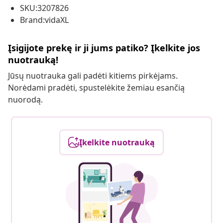
SKU:3207826
Brand:vidaXL
Įsigijote prekę ir ji jums patiko? Įkelkite jos
nuotrauką!
Jūsų nuotrauka gali padėti kitiems pirkėjams.
Norėdami pradėti, spustelėkite žemiau esančią
nuorodą.
Įkelkite nuotrauką