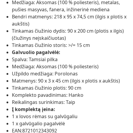
Medžiaga: Aksomas (100 % poliesteris), metalas,
pušies masyvas, fanera, inžinerinė mediena
Bendri matmenys: 218 x 95 x 74,5 cm (ilgis x plotis x
aukštis)
Tinkamas čiužinio dydis: 90 x 200 cm (plotis x ilgis)
(čiužinys neįskaičiuotas)
Tinkamas čiužinio storis: >/= 15 cm
Galvuolio pagalvėlė:
Spalva: Tamsiai pilka
Medžiaga: Aksomas (100 % poliesteris)
Užpildo medžiaga: Porolonas
Matmenys: 90 x 3 x 45 cm (ilgis x plotis x aukštis)
Tinkamas čiužinio plotis: 90 cm
Komplekto pavadinimas: Hanko
Reikalingas surinkimas: Taip
Į komplektą įeina:
1 x lovos rėmas su galvūgaliu
1 x galvūgalio pagalvėlė
EAN:8721012343092