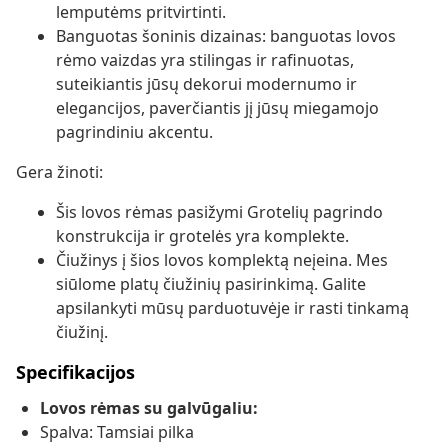
lemputėms pritvirtinti.
Banguotas šoninis dizainas: banguotas lovos
rėmo vaizdas yra stilingas ir rafinuotas,
suteikiantis jūsų dekorui modernumo ir
elegancijos, paverčiantis jį jūsų miegamojo
pagrindiniu akcentu.
Gera žinoti:
Šis lovos rėmas pasižymi Grotelių pagrindo
konstrukcija ir grotelės yra komplekte.
Čiužinys į šios lovos komplektą neįeina. Mes
siūlome platų čiužinių pasirinkimą. Galite
apsilankyti mūsų parduotuvėje ir rasti tinkamą
čiužinį.
Specifikacijos
Lovos rėmas su galvūgaliu:
Spalva: Tamsiai pilka