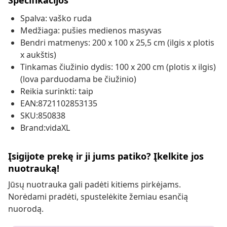
Specifikacijos
Spalva: vaško ruda
Medžiaga: pušies medienos masyvas
Bendri matmenys: 200 x 100 x 25,5 cm (ilgis x plotis
x aukštis)
Tinkamas čiužinio dydis: 100 x 200 cm (plotis x ilgis)
(lova parduodama be čiužinio)
Reikia surinkti: taip
EAN:8721102853135
SKU:850838
Brand:vidaXL
Įsigijote prekę ir ji jums patiko? Įkelkite jos
nuotrauką!
Jūsų nuotrauka gali padėti kitiems pirkėjams.
Norėdami pradėti, spustelėkite žemiau esančią
nuorodą.