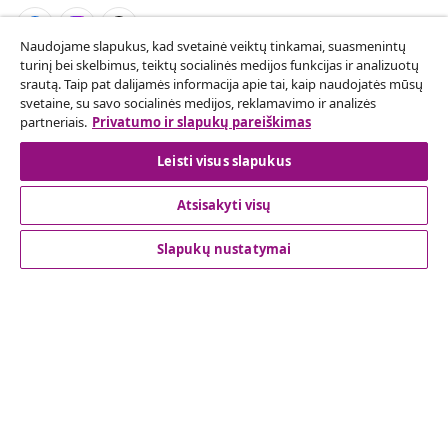
Naudojame slapukus, kad svetainė veiktų tinkamai, suasmenintų
turinį bei skelbimus, teiktų socialinės medijos funkcijas ir analizuotų
Sutarties atsisakymas
srautą. Taip pat dalijamės informacija apie tai, kaip naudojatės mūsų
svetaine, su savo socialinės medijos, reklamavimo ir analizės
Pateikite prašymą atsisakyti užsakymo.
partneriais.
Privatumo ir slapukų pareiškimas
Sutarties atsisakymas
Leisti visus slapukus
Atsisakyti visų
Klientų aptarnavimas
Slapukų nustatymai
Verslas
vidaXL
Atraskite daugiau