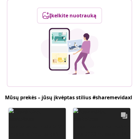
Įkelkite nuotrauką
Mūsų prekės – jūsų įkvėptas stilius #sharemevidaxl