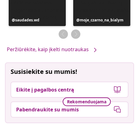
Įrašą
saudades.wd
Įrašą
moje_czarno_na_bialym
paskelbė
paskelbė
Peržiūrėkite, kaip įkelti nuotraukas
Susisiekite su mumis!
Eikite į pagalbos centrą
Rekomenduojama
Pabendraukite su mumis