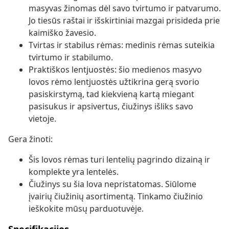
masyvas žinomas dėl savo tvirtumo ir patvarumo.
Jo tiesūs raštai ir išskirtiniai mazgai prisideda prie
kaimiško žavesio.
Tvirtas ir stabilus rėmas: medinis rėmas suteikia
tvirtumo ir stabilumo.
Praktiškos lentjuostės: šio medienos masyvo
lovos rėmo lentjuostės užtikrina gerą svorio
pasiskirstymą, tad kiekvieną kartą miegant
pasisukus ir apsivertus, čiužinys išliks savo
vietoje.
Gera žinoti:
Šis lovos rėmas turi lentelių pagrindo dizainą ir
komplekte yra lentelės.
Čiužinys su šia lova nepristatomas. Siūlome
įvairių čiužinių asortimentą. Tinkamo čiužinio
ieškokite mūsų parduotuvėje.