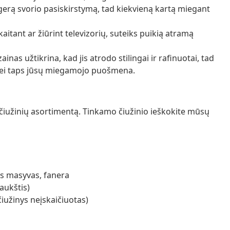
 gerą svorio pasiskirstymą, tad kiekvieną kartą miegant
kaitant ar žiūrint televizorių, suteiks puikią atramą
as užtikrina, kad jis atrodo stilingai ir rafinuotai, tad
 bei taps jūsų miegamojo puošmena.
ų čiužinių asortimentą. Tinkamo čiužinio ieškokite mūsų
es masyvas, fanera
aukštis)
(čiužinys neįskaičiuotas)