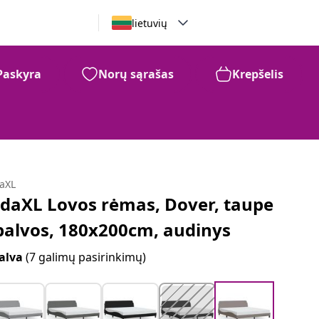
lietuvių
Paskyra
Norų sąrašas
Krepšelis
daXL
idaXL Lovos rėmas, Dover, taupe
palvos, 180x200cm, audinys
alva
(7 galimų pasirinkimų)