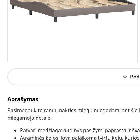
Rody
Aprašymas
Pasimėgaukite ramiu nakties miegu miegodami ant šio lo
miegamojo detale.
Patvari medžiaga: audinys pasižymi paprasta ir švari
Atraminės kojos: lova palaikoma tvirtų kojų, kurios