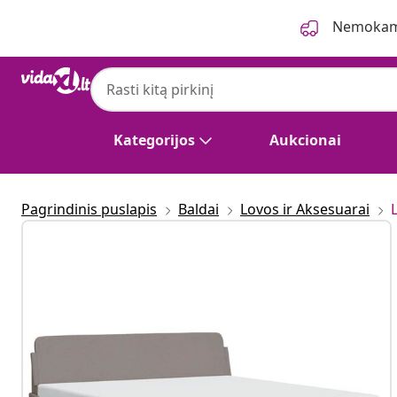
Ankstesnis
Kitas
Nemokama
Kategorijos
Aukcionai
Pagrindinis puslapis
Baldai
Lovos ir Aksesuarai