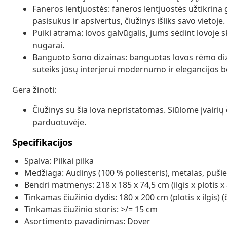
Faneros lentjuostės: faneros lentjuostės užtikrina
pasisukus ir apsivertus, čiužinys išliks savo vietoje.
Puiki atrama: lovos galvūgalis, jums sėdint lovoje s
nugarai.
Banguoto šono dizainas: banguotas lovos rėmo dizain
suteiks jūsų interjerui modernumo ir elegancijos
Gera žinoti:
Čiužinys su šia lova nepristatomas. Siūlome įvairi
parduotuvėje.
Specifikacijos
Spalva: Pilkai pilka
Medžiaga: Audinys (100 % poliesteris), metalas, puši
Bendri matmenys: 218 x 185 x 74,5 cm (ilgis x plotis x 
Tinkamas čiužinio dydis: 180 x 200 cm (plotis x ilgis) 
Tinkamas čiužinio storis: >/= 15 cm
Asortimento pavadinimas: Dover