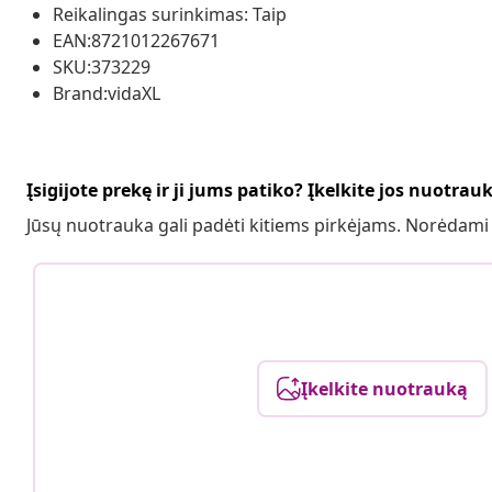
Reikalingas surinkimas: Taip
EAN:8721012267671
SKU:373229
Brand:vidaXL
Įsigijote prekę ir ji jums patiko? Įkelkite jos nuotrau
Jūsų nuotrauka gali padėti kitiems pirkėjams. Norėdami
Įkelkite nuotrauką