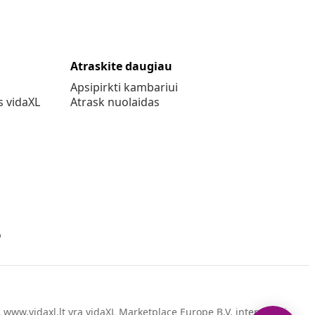
Atraskite daugiau
Apsipirkti kambariui
s vidaXL
Atrask nuolaidas
o
www.vidaxl.lt yra vidaXL Marketplace Europe B.V. internetinė