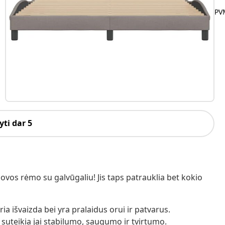
PVM
ti dar 5
vos rėmo su galvūgaliu! Jis taps patrauklia bet kokio
a išvaizda bei yra pralaidus orui ir patvarus.
 suteikia jai stabilumo, saugumo ir tvirtumo.