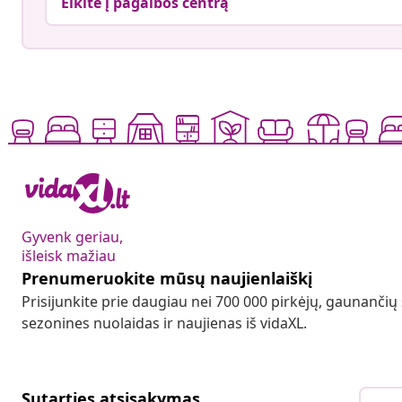
Eikite į pagalbos centrą
Gyvenk geriau,
išleisk mažiau
Prenumeruokite mūsų naujienlaiškį
Prisijunkite prie daugiau nei 700 000 pirkėjų, gaunančių
sezonines nuolaidas ir naujienas iš vidaXL.
Sutarties atsisakymas