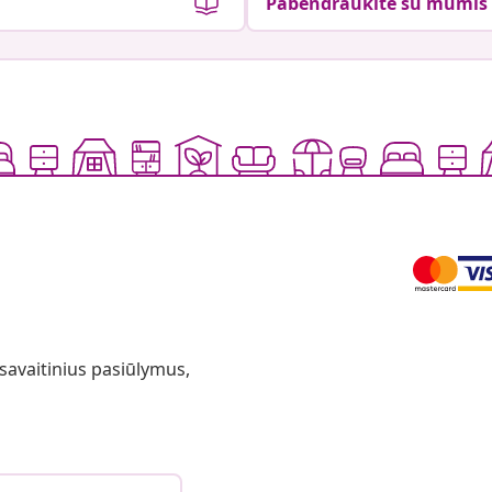
Pabendraukite su mumis
 savaitinius pasiūlymus,