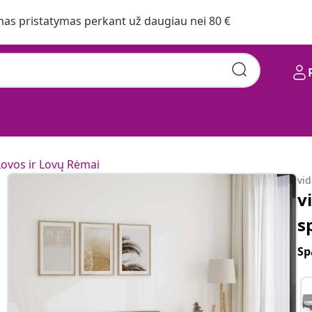
s pristatymas perkant už daugiau nei 80 €
Lovos ir Lovų Rėmai
vi
v
s
Sp