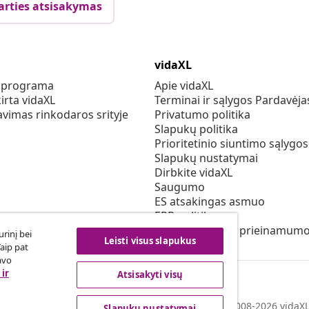
arties atsisakymas
vidaXL
s programa
Apie vidaXL
irta vidaXL
Terminai ir sąlygos Pardavėja
vimas rinkodaros srityje
Privatumo politika
Slapukų politika
Prioritetinio siuntimo sąlygos
Slapukų nustatymai
Dirbkite vidaXL
Saugumo
ES atsakingas asmuo
EPR politiką
Pareiškimas dėl prieinamum
rinį bei
Leisti visus slapukus
Taip pat
avo
ir
Atsisakyti visų
© 2008-2026 vidaXL 
Slapukų nustatymai