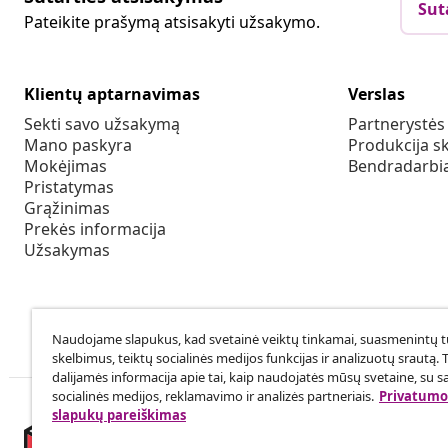
Sut
Pateikite prašymą atsisakyti užsakymo.
Klientų aptarnavimas
Verslas
Sekti savo užsakymą
Partnerystė
Mano paskyra
Produkcija sk
Mokėjimas
Bendradarbia
Pristatymas
Grąžinimas
Prekės informacija
Užsakymas
Naudojame slapukus, kad svetainė veiktų tinkamai, suasmenintų tu
skelbimus, teiktų socialinės medijos funkcijas ir analizuotų srautą. 
dalijamės informacija apie tai, kaip naudojatės mūsų svetaine, su s
socialinės medijos, reklamavimo ir analizės partneriais.
Privatumo 
slapukų pareiškimas