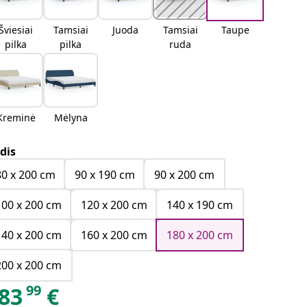
Šviesiai
Tamsiai
Juoda
Tamsiai
Taupe
pilka
pilka
ruda
Kreminė
Mėlyna
dis
80 x 200 cm
90 x 190 cm
90 x 200 cm
100 x 200 cm
120 x 200 cm
140 x 190 cm
140 x 200 cm
160 x 200 cm
180 x 200 cm
200 x 200 cm
99
83
€