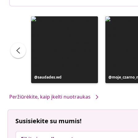
Įrašą
saudades.wd
Įrašą
moje_czarno_
paskelbė
paskelbė
Peržiūrėkite, kaip įkelti nuotraukas
Susisiekite su mumis!