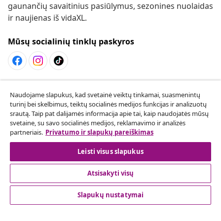
gaunančių savaitinius pasiūlymus, sezonines nuolaidas
ir naujienas iš vidaXL.
Mūsų socialinių tinklų paskyros
Sutarties atsisakymas
Naudojame slapukus, kad svetainė veiktų tinkamai, suasmenintų
Pateikite prašymą atsisakyti užsakymo.
turinį bei skelbimus, teiktų socialinės medijos funkcijas ir analizuotų
srautą. Taip pat dalijamės informacija apie tai, kaip naudojatės mūsų
svetaine, su savo socialinės medijos, reklamavimo ir analizės
Sutarties atsisakymas
partneriais.
Privatumo ir slapukų pareiškimas
Leisti visus slapukus
Klientų aptarnavimas
Atsisakyti visų
Slapukų nustatymai
Verslas