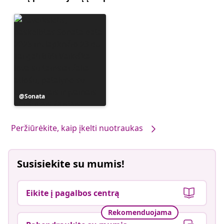
Įrašą
Sonata
paskelbė
Peržiūrėkite, kaip įkelti nuotraukas
Susisiekite su mumis!
Eikite į pagalbos centrą
Rekomenduojama