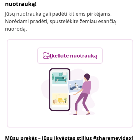
nuotrauką!
Jūsų nuotrauka gali padėti kitiems pirkėjams.
Norėdami pradėti, spustelėkite žemiau esančią
nuorodą.
Įkelkite nuotrauką
Mūsų prekės – jūsų įkvėptas stilius #sharemevidaxl