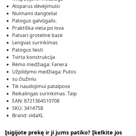
Atsparus dėvėjimuisi
Nuimami dangteliai
Patogus galvūgalis.
Praktiška vieta po lova
Patvari grotelinė bazė
Lengvas surinkimas
Patogus liesti
Tvirta konstrukcija
Rėmo medžiaga: Fanera
Užpildymo medžiaga: Putos
su čiužiniu
Tik naudojimui patalpose
Reikalingas surinkimas: Taip
EAN: 8721364510708
SKU: 3414758
Brand: vidaXL
Įsigijote prekę ir ji jums patiko? Įkelkite jos