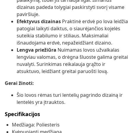
palaikymą, todėl jis tarnauja ilgai. Išmanus
dizainas padeda tolygiai paskirstyti svorį visame
paviršiuje.
Efektyvus dizainas
Praktinė erdvė po lova leidžia
patogiai laikyti daiktus, o siaurėjančios kojelės
suteikia stabilumo ir stiliaus. Maksimaliai
išnaudojama erdvė, nepažeidžiant dizaino.
Lengva priežiūra
Nuimamas lovos užvalkalas
lengviau valomas, o drėgna šluoste galima greitai
nuvalyti. Surinkimas reikalauja grąžto ir
atsuktuvo, leidžiant greitai paruošti lovą.
Gerai žinoti:
Šio lovos rėmas turi lentelių pagrindo dizainą ir
lentelės yra įtrauktos.
Specifikacijos
Medžiaga: Poliesteris
Kvėpuojanti medžiaga