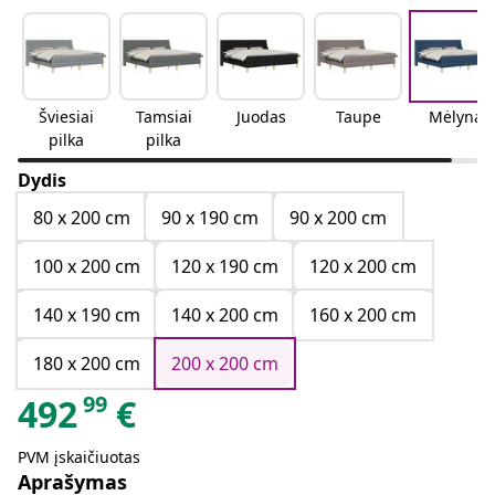
Šviesiai
Tamsiai
Juodas
Taupe
Mėlyna
pilka
pilka
Dydis
80 x 200 cm
90 x 190 cm
90 x 200 cm
100 x 200 cm
120 x 190 cm
120 x 200 cm
140 x 190 cm
140 x 200 cm
160 x 200 cm
180 x 200 cm
200 x 200 cm
99
492
€
PVM įskaičiuotas
Aprašymas