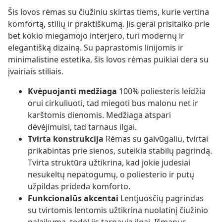
Šis lovos rėmas su čiužiniu skirtas tiems, kurie vertina
komfortą, stilių ir praktiškumą. Jis gerai prisitaiko prie
bet kokio miegamojo interjero, turi modernų ir
elegantišką dizainą. Su paprastomis linijomis ir
minimalistine estetika, šis lovos rėmas puikiai dera su
įvairiais stiliais.
Kvėpuojanti medžiaga
100% poliesteris leidžia
orui cirkuliuoti, tad miegoti bus malonu net ir
karštomis dienomis. Medžiaga atspari
dėvėjimuisi, tad tarnaus ilgai.
Tvirta konstrukcija
Rėmas su galvūgaliu, tvirtai
prikabintas prie sienos, suteikia stabilų pagrindą.
Tvirta struktūra užtikrina, kad jokie judesiai
nesukeltų nepatogumų, o poliesterio ir putų
užpildas prideda komforto.
Funkcionalūs akcentai
Lentjuosčių pagrindas
su tvirtomis lentomis užtikrina nuolatinį čiužinio