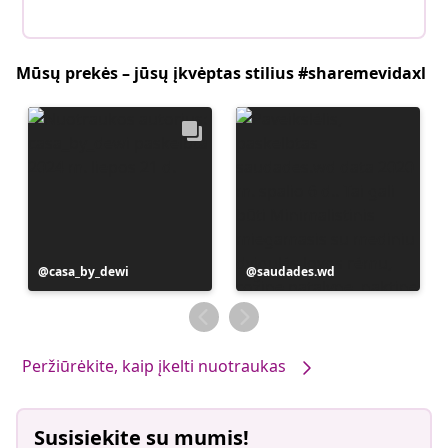
Mūsų prekės – jūsų įkvėptas stilius #sharemevidaxl
Įrašą
casa_by_dewi
Įrašą
saudades.wd
paskelbė
paskelbė
Peržiūrėkite, kaip įkelti nuotraukas
Susisiekite su mumis!