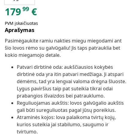
99
179
€
PVM įskaičiuotas
Aprašymas
Pasimėgaukite ramiu nakties miegu miegodami ant
šio lovos rėmo su galvūgaliu! Jis taps patrauklia bet
kokio miegamojo detale.
Patvari dirbtinė oda: aukščiausios kokybės
dirbtinė oda yra itin patvari medžiaga. Ji atspari
dėmėms, tad yra lengvai valoma drėgna šluoste.
Lygus paviršius taip pat suteikia tikrai odai
prabangios išvaizdos bei patrauklumo.
Reguliuojamas aukštis: lovos galvūgalio aukštis
gali būti sureguliuotas pagal jūsų poreikius.
Atraminės kojos: lova palaikoma tvirtų kojų,
kurios suteikia jai stabilumo, saugumo ir
tvirtumo.