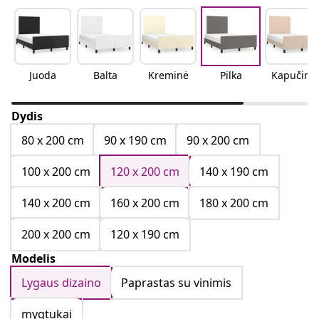
Juoda
Balta
Kreminė
Pilka
Kapučino
Dydis
80 x 200 cm
90 x 190 cm
90 x 200 cm
100 x 200 cm
120 x 200 cm
140 x 190 cm
140 x 200 cm
160 x 200 cm
180 x 200 cm
200 x 200 cm
120 x 190 cm
Modelis
Lygaus dizaino
Paprastas su vinimis
mygtukai