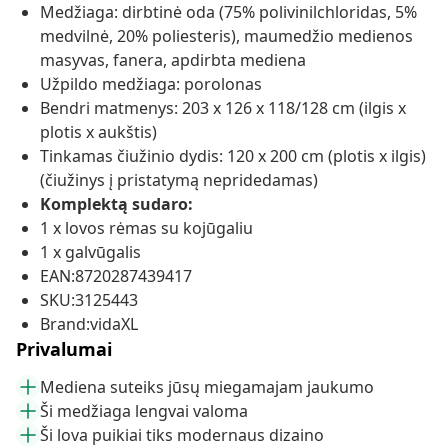
Medžiaga: dirbtinė oda (75% polivinilchloridas, 5%
medvilnė, 20% poliesteris), maumedžio medienos
masyvas, fanera, apdirbta mediena
Užpildo medžiaga: porolonas
Bendri matmenys: 203 x 126 x 118/128 cm (ilgis x
plotis x aukštis)
Tinkamas čiužinio dydis: 120 x 200 cm (plotis x ilgis)
(čiužinys į pristatymą nepridedamas)
Komplektą sudaro:
1 x lovos rėmas su kojūgaliu
1 x galvūgalis
EAN:8720287439417
SKU:3125443
Brand:vidaXL
Privalumai
Mediena suteiks jūsų miegamajam jaukumo
Ši medžiaga lengvai valoma
Ši lova puikiai tiks modernaus dizaino