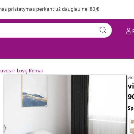
s pristatymas perkant už daugiau nei 80 €
Lovos ir Lovų Rėmai
vi
v
9
Sp