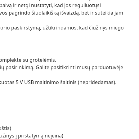
alvą ir netgi nustatyti, kad jos reguliuotųsi
os pagrindo šiuolaikišką išvaizdą, bet ir suteikia jam
svorio paskirstymą, užtikrindamos, kad čiužinys miego
komplekte su grotelėmis.
nių pasirinkimą. Galite pasitikrinti mūsų parduotuvėje
fikuotas 5 V USB maitinimo šaltinis (nepridedamas).
štis)
iužinys į pristatymą neįeina)