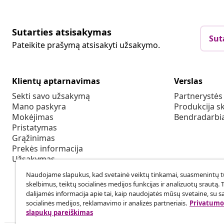
Sutarties atsisakymas
Sut
Pateikite prašymą atsisakyti užsakymo.
Klientų aptarnavimas
Verslas
Sekti savo užsakymą
Partnerystė
Mano paskyra
Produkcija sk
Mokėjimas
Bendradarbia
Pristatymas
Grąžinimas
Prekės informacija
Užsakymas
Naudojame slapukus, kad svetainė veiktų tinkamai, suasmenintų tu
skelbimus, teiktų socialinės medijos funkcijas ir analizuotų srautą. 
dalijamės informacija apie tai, kaip naudojatės mūsų svetaine, su s
socialinės medijos, reklamavimo ir analizės partneriais.
Privatumo 
slapukų pareiškimas