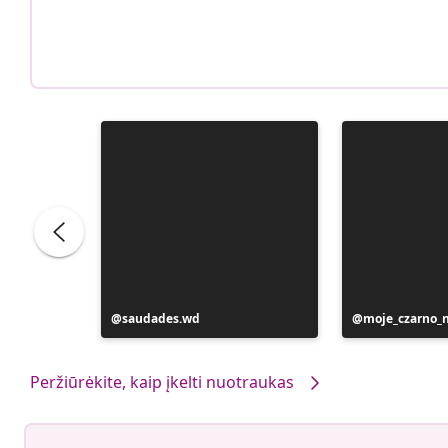
Įrašą
saudades.wd
Įrašą
moje_czarno_
paskelbė
paskelbė
Peržiūrėkite, kaip įkelti nuotraukas