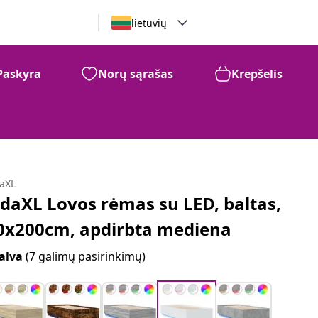
lietuvių
Paskyra
Norų sąrašas
Krepšelis
daXL
idaXL Lovos rėmas su LED, baltas,
0x200cm, apdirbta mediena
alva
(7 galimų pasirinkimų)