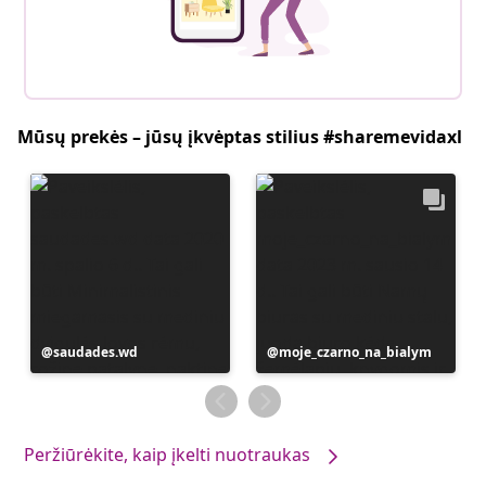
Mūsų prekės – jūsų įkvėptas stilius #sharemevidaxl
Įrašą
saudades.wd
Įrašą
moje_czarno_na_bialym
paskelbė
paskelbė
Peržiūrėkite, kaip įkelti nuotraukas