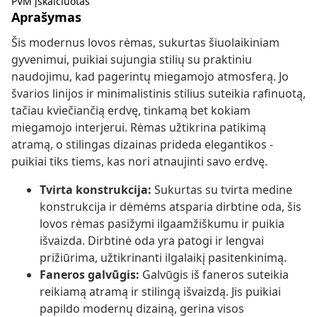
PVM įskaičiuotas
Aprašymas
Šis modernus lovos rėmas, sukurtas šiuolaikiniam
gyvenimui, puikiai sujungia stilių su praktiniu
naudojimu, kad pagerintų miegamojo atmosferą. Jo
švarios linijos ir minimalistinis stilius suteikia rafinuotą,
tačiau kviečiančią erdvę, tinkamą bet kokiam
miegamojo interjerui. Rėmas užtikrina patikimą
atramą, o stilingas dizainas prideda elegantikos -
puikiai tiks tiems, kas nori atnaujinti savo erdvę.
Tvirta konstrukcija:
Sukurtas su tvirta medine
konstrukcija ir dėmėms atsparia dirbtine oda, šis
lovos rėmas pasižymi ilgaamžiškumu ir puikia
išvaizda. Dirbtinė oda yra patogi ir lengvai
prižiūrima, užtikrinanti ilgalaikį pasitenkinimą.
Faneros galvūgis:
Galvūgis iš faneros suteikia
reikiamą atramą ir stilingą išvaizdą. Jis puikiai
papildo modernų dizainą, gerina visos