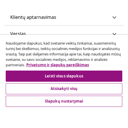
Klientų aptarnavimas
Verslas
Naudojame slapukus, kad svetainė veiktų tinkamai, suasmenintų
turinį bei skelbimus, teiktų socialinės medijos funkcijas ir analizuotų
vidaXL
srautą. Taip pat dalijamės informacija apie tai, kaip naudojatės mūsų
svetaine, su savo socialinės medijos, reklamavimo ir analizės
partneriais.
Privatumo ir slapukų pareiškimas
Atraskite daugiau
Leisti visus slapukus
Atsisakyti visų
Slapukų nustatymai
© 2008-2026 vidaXL www.vidaxl.lt yra vidaXL Marketplace
Europe B.V. internetinė parduotuvė