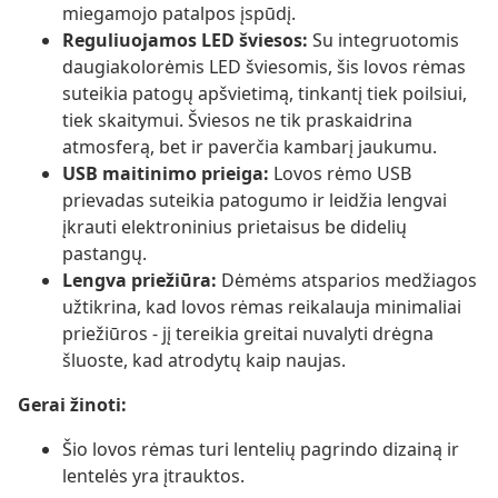
miegamojo patalpos įspūdį.
Reguliuojamos LED šviesos:
Su integruotomis
daugiakolorėmis LED šviesomis, šis lovos rėmas
suteikia patogų apšvietimą, tinkantį tiek poilsiui,
tiek skaitymui. Šviesos ne tik praskaidrina
atmosferą, bet ir paverčia kambarį jaukumu.
USB maitinimo prieiga:
Lovos rėmo USB
prievadas suteikia patogumo ir leidžia lengvai
įkrauti elektroninius prietaisus be didelių
pastangų.
Lengva priežiūra:
Dėmėms atsparios medžiagos
užtikrina, kad lovos rėmas reikalauja minimaliai
priežiūros - jį tereikia greitai nuvalyti drėgna
šluoste, kad atrodytų kaip naujas.
Gerai žinoti:
Šio lovos rėmas turi lentelių pagrindo dizainą ir
lentelės yra įtrauktos.