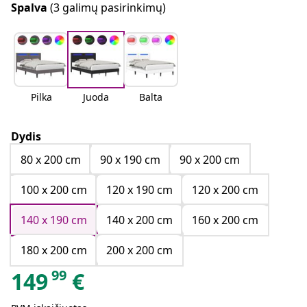
Spalva
(3 galimų pasirinkimų)
Pilka
Juoda
Balta
Dydis
80 x 200 cm
90 x 190 cm
90 x 200 cm
100 x 200 cm
120 x 190 cm
120 x 200 cm
140 x 190 cm
140 x 200 cm
160 x 200 cm
180 x 200 cm
200 x 200 cm
99
149
€