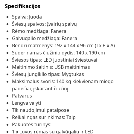
Specifikacijos
Spalva: Juoda
Šviesų spalvos: Įvairių spalvų
Rėmo medžiaga: Fanera
Galvūgalio medžiaga: Fanera
Bendri matmenys: 192 x 144 x 96 cm (I x P x A)
Suderinamas čiužinio dydis: 140 x 190 cm
Šviesos tipas: LED juostiniai šviestuvai
Maitinimo šaltinis: USB maitinimas
Šviesų jungiklio tipas: Mygtukas
Maksimalus svoris: 140 kg kiekvienam miego
padėčiai, įskaitant čiužinį
Patvarus
Lengva valyti
Tik naudojimui patalpose
Reikalingas surinkimas: Taip
Pakuotės turinys:
1 x Lovos rėmas su galvūgaliu ir LED