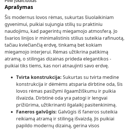
PVM įskaičiuotas
Aprašymas
Šis modernus lovos rėmas, sukurtas šiuolaikiniam
gyvenimui, puikiai sujungia stilių su praktiniu
naudojimu, kad pagerintų miegamojo atmosferą. Jo
švarios linijos ir minimalistinis stilius suteikia rafinuotą,
tačiau kviečiančią erdvę, tinkamą bet kokiam
miegamojo interjerui. Rėmas užtikrina patikimą
atramą, o stilingas dizainas prideda elegantikos -
puikiai tiks tiems, kas nori atnaujinti savo erdvę.
Tvirta konstrukcija:
Sukurtas su tvirta medine
konstrukcija ir dėmėms atsparia dirbtine oda, šis
lovos rėmas pasižymi ilgaamžiškumu ir puikia
išvaizda. Dirbtinė oda yra patogi ir lengvai
prižiūrima, užtikrinanti ilgalaikį pasitenkinimą.
Faneros galvūgis:
Galvūgis iš faneros suteikia
reikiamą atramą ir stilingą išvaizdą. Jis puikiai
papildo modernų dizainą, gerina visos