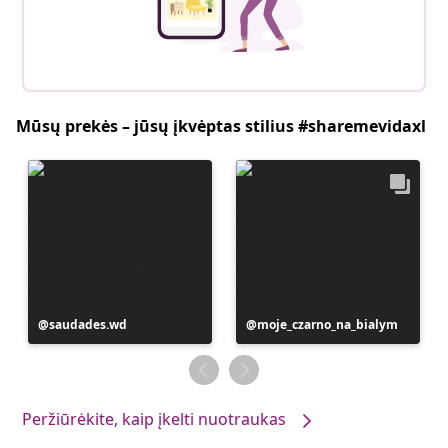
Mūsų prekės – jūsų įkvėptas stilius #sharemevidaxl
Įrašą
saudades.wd
Įrašą
moje_czarno_na_bialym
paskelbė
paskelbė
Peržiūrėkite, kaip įkelti nuotraukas