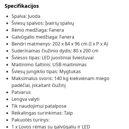
Specifikacijos
Spalva: Juoda
Šviesų spalvos: Įvairių spalvų
Rėmo medžiaga: Fanera
Galvūgalio medžiaga: Fanera
Bendri matmenys: 202 x 84 x 96 cm (I x P x A)
Suderinamas čiužinio dydis: 80 x 200 cm
Šviesos tipas: LED juostiniai šviestuvai
Maitinimo šaltinis: USB maitinimas
Šviesų jungiklio tipas: Mygtukas
Maksimalus svoris: 140 kg kiekvienam miego
padėčiai, įskaitant čiužinį
Patvarus
Lengva valyti
Tik naudojimui patalpose
Reikalingas surinkimas: Taip
Pakuotės turinys:
1 x Lovos rėmas su galvūgaliu ir LED