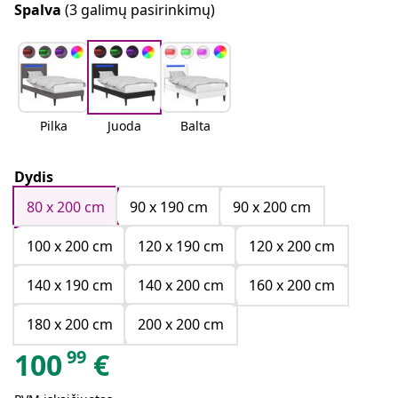
Spalva
(3 galimų pasirinkimų)
Pilka
Juoda
Balta
Dydis
80 x 200 cm
90 x 190 cm
90 x 200 cm
100 x 200 cm
120 x 190 cm
120 x 200 cm
140 x 190 cm
140 x 200 cm
160 x 200 cm
180 x 200 cm
200 x 200 cm
99
100
€