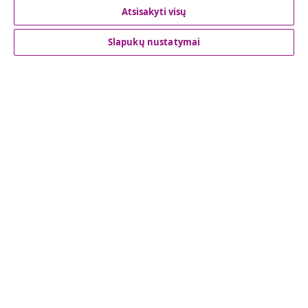
Atsisakyti visų
Klientų aptarnavimas
Slapukų nustatymai
Verslas
vidaXL
Atraskite daugiau
© 2008-2026 vidaXL www.vidaxl.lt yra vidaXL Marketplace
Europe B.V. internetinė parduotuvė