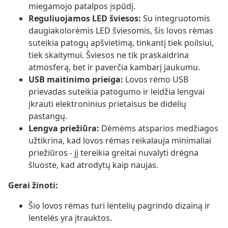
miegamojo patalpos įspūdį.
Reguliuojamos LED šviesos:
Su integruotomis
daugiakolorėmis LED šviesomis, šis lovos rėmas
suteikia patogų apšvietimą, tinkantį tiek poilsiui,
tiek skaitymui. Šviesos ne tik praskaidrina
atmosferą, bet ir paverčia kambarį jaukumu.
USB maitinimo prieiga:
Lovos rėmo USB
prievadas suteikia patogumo ir leidžia lengvai
įkrauti elektroninius prietaisus be didelių
pastangų.
Lengva priežiūra:
Dėmėms atsparios medžiagos
užtikrina, kad lovos rėmas reikalauja minimaliai
priežiūros - jį tereikia greitai nuvalyti drėgna
šluoste, kad atrodytų kaip naujas.
Gerai žinoti:
Šio lovos rėmas turi lentelių pagrindo dizainą ir
lentelės yra įtrauktos.