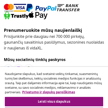
Prenumeruokite mūsų naujienlaiškį
Prisijunkite prie daugiau nei 700 000 pirkėjų,
gaunančių savaitinius pasiūlymus, sezonines nuolaidas
ir naujienas iš vidaXL.
Mūsų socialinių tinklų paskyros
Naudojame slapukus, kad svetainė veiktų tinkamai, suasmenintų
turinį bei skelbimus, teiktų socialinės medijos funkcijas ir analizuotų
Sutarties atsisakymas
srautą. Taip pat dalijamės informacija apie tai, kaip naudojatės mūsų
svetaine, su savo socialinės medijos, reklamavimo ir analizės
Pateikite prašymą atsisakyti užsakymo.
partneriais.
Privatumo ir slapukų pareiškimas
Sutarties atsisakymas
Leisti visus slapukus