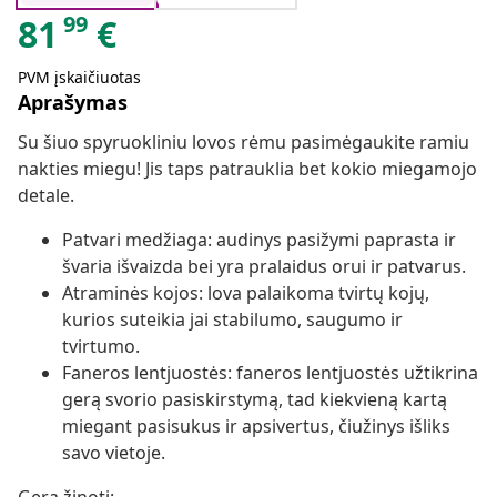
99
81
€
PVM įskaičiuotas
Aprašymas
Su šiuo spyruokliniu lovos rėmu pasimėgaukite ramiu
nakties miegu! Jis taps patrauklia bet kokio miegamojo
detale.
Patvari medžiaga: audinys pasižymi paprasta ir
švaria išvaizda bei yra pralaidus orui ir patvarus.
Atraminės kojos: lova palaikoma tvirtų kojų,
kurios suteikia jai stabilumo, saugumo ir
tvirtumo.
Faneros lentjuostės: faneros lentjuostės užtikrina
gerą svorio pasiskirstymą, tad kiekvieną kartą
miegant pasisukus ir apsivertus, čiužinys išliks
savo vietoje.