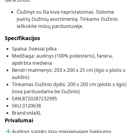
Gera žinoti:
Čiužinys su šia lova nepristatomas. Siūlome
įvairių čiužinių asortimentą. Tinkamo čiužinio
ieškokite mūsų parduotuvėje.
Specifikacijos
Spalva: šviesiai pilka
Medžiaga: audinys (100% poliesteris), fanera,
apdirbta mediena
Bendri matmenys: 203 x 200 x 25 cm (ilgis x plotis x
aukštis)
Tinkamas čiužinio dydis: 200 x 200 cm (plotis x ilgis)
(lova parduodama be čiužinio)
EAN:8720287232995
SKU:3120638
Brand:vidaXL
Privalumai
Audinys suteiks jūsų miegamajam švelnumo