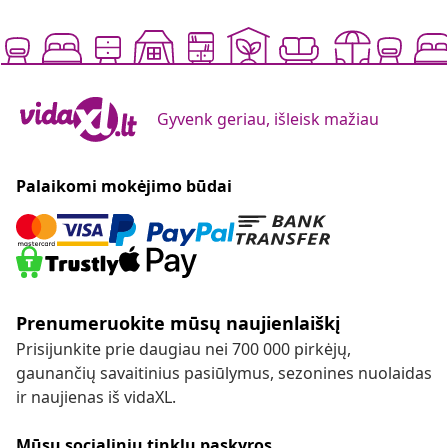
Gyvenk geriau, išleisk mažiau
Palaikomi mokėjimo būdai
Prenumeruokite mūsų naujienlaiškį
Prisijunkite prie daugiau nei 700 000 pirkėjų,
gaunančių savaitinius pasiūlymus, sezonines nuolaidas
ir naujienas iš vidaXL.
Mūsų socialinių tinklų paskyros