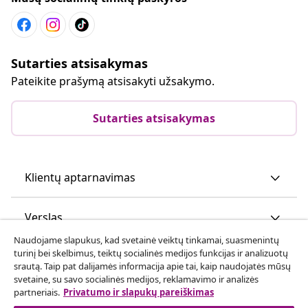
Sutarties atsisakymas
Pateikite prašymą atsisakyti užsakymo.
Sutarties atsisakymas
Klientų aptarnavimas
Verslas
Naudojame slapukus, kad svetainė veiktų tinkamai, suasmenintų
turinį bei skelbimus, teiktų socialinės medijos funkcijas ir analizuotų
vidaXL
srautą. Taip pat dalijamės informacija apie tai, kaip naudojatės mūsų
svetaine, su savo socialinės medijos, reklamavimo ir analizės
partneriais.
Privatumo ir slapukų pareiškimas
Atraskite daugiau