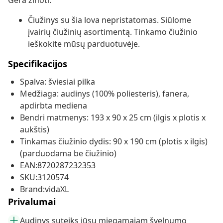
Gera žinoti:
Čiužinys su šia lova nepristatomas. Siūlome
įvairių čiužinių asortimentą. Tinkamo čiužinio
ieškokite mūsų parduotuvėje.
Specifikacijos
Spalva: šviesiai pilka
Medžiaga: audinys (100% poliesteris), fanera,
apdirbta mediena
Bendri matmenys: 193 x 90 x 25 cm (ilgis x plotis x
aukštis)
Tinkamas čiužinio dydis: 90 x 190 cm (plotis x ilgis)
(parduodama be čiužinio)
EAN:8720287232353
SKU:3120574
Brand:vidaXL
Privalumai
Audinys suteiks jūsų miegamajam švelnumo