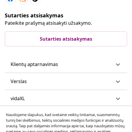
Sutarties atsisakymas
Pateikite prašymą atsisakyti užsakymo.
Sutarties atsisakymas
Klientų aptarnavimas
Verslas
vidaXL
Naudojame slapukus, kad svetainė veiktų tinkamai, suasmenintų
Atraskite daugiau
turinį bei skelbimus, teiktų socialinės medijos funkcijas ir analizuotų
srautą. Taip pat dalijamės informacija apie tai, kaip naudojatės mūsų
svetaine, su savo socialinės medijos, reklamavimo ir analizės