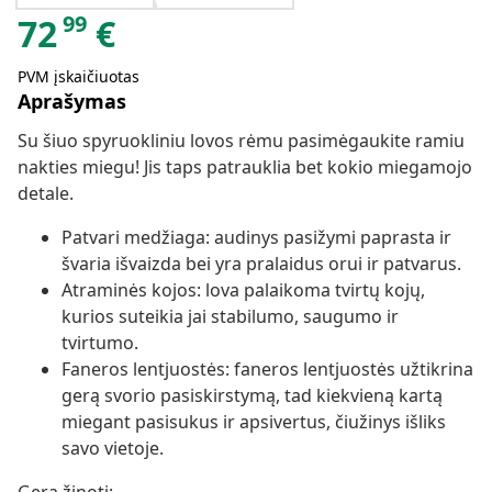
99
72
€
PVM įskaičiuotas
Aprašymas
Su šiuo spyruokliniu lovos rėmu pasimėgaukite ramiu
nakties miegu! Jis taps patrauklia bet kokio miegamojo
detale.
Patvari medžiaga: audinys pasižymi paprasta ir
švaria išvaizda bei yra pralaidus orui ir patvarus.
Atraminės kojos: lova palaikoma tvirtų kojų,
kurios suteikia jai stabilumo, saugumo ir
tvirtumo.
Faneros lentjuostės: faneros lentjuostės užtikrina
gerą svorio pasiskirstymą, tad kiekvieną kartą
miegant pasisukus ir apsivertus, čiužinys išliks
savo vietoje.