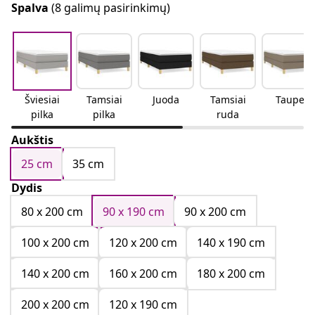
Spalva
(8 galimų pasirinkimų)
Šviesiai
Tamsiai
Juoda
Tamsiai
Taupe
pilka
pilka
ruda
Aukštis
25 cm
35 cm
Dydis
80 x 200 cm
90 x 190 cm
90 x 200 cm
100 x 200 cm
120 x 200 cm
140 x 190 cm
140 x 200 cm
160 x 200 cm
180 x 200 cm
200 x 200 cm
120 x 190 cm