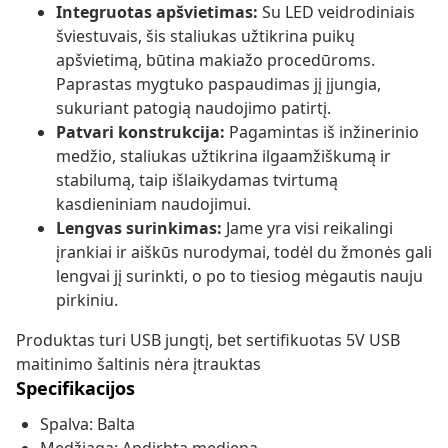
Integruotas apšvietimas:
Su LED veidrodiniais
šviestuvais, šis staliukas užtikrina puikų
apšvietimą, būtina makiažo procedūroms.
Paprastas mygtuko paspaudimas jį įjungia,
sukuriant patogią naudojimo patirtį.
Patvari konstrukcija:
Pagamintas iš inžinerinio
medžio, staliukas užtikrina ilgaamžiškumą ir
stabilumą, taip išlaikydamas tvirtumą
kasdieniniam naudojimui.
Lengvas surinkimas:
Jame yra visi reikalingi
įrankiai ir aiškūs nurodymai, todėl du žmonės gali
lengvai jį surinkti, o po to tiesiog mėgautis nauju
pirkiniu.
Produktas turi USB jungtį, bet sertifikuotas 5V USB
maitinimo šaltinis nėra įtrauktas
Specifikacijos
Spalva: Balta