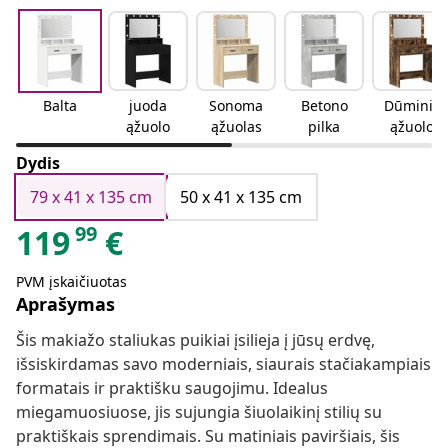
Balta
juoda
Sonoma
Betono
Dūminio
ąžuolo
ąžuolas
pilka
ąžuolo
Dydis
79 x 41 x 135 cm
50 x 41 x 135 cm
99
119
€
PVM įskaičiuotas
Aprašymas
Šis makiažo staliukas puikiai įsilieja į jūsų erdvę,
išsiskirdamas savo moderniais, siaurais stačiakampiais
formatais ir praktišku saugojimu. Idealus
miegamuosiuose, jis sujungia šiuolaikinį stilių su
praktiškais sprendimais. Su matiniais paviršiais, šis