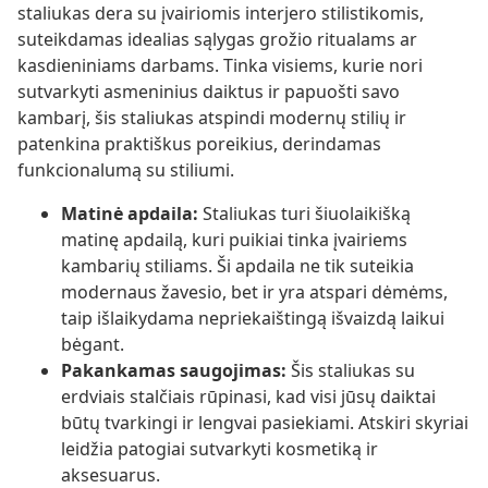
staliukas dera su įvairiomis interjero stilistikomis,
suteikdamas idealias sąlygas grožio ritualams ar
kasdieniniams darbams. Tinka visiems, kurie nori
sutvarkyti asmeninius daiktus ir papuošti savo
kambarį, šis staliukas atspindi modernų stilių ir
patenkina praktiškus poreikius, derindamas
funkcionalumą su stiliumi.
Matinė apdaila:
Staliukas turi šiuolaikišką
matinę apdailą, kuri puikiai tinka įvairiems
kambarių stiliams. Ši apdaila ne tik suteikia
modernaus žavesio, bet ir yra atspari dėmėms,
taip išlaikydama nepriekaištingą išvaizdą laikui
bėgant.
Pakankamas saugojimas:
Šis staliukas su
erdviais stalčiais rūpinasi, kad visi jūsų daiktai
būtų tvarkingi ir lengvai pasiekiami. Atskiri skyriai
leidžia patogiai sutvarkyti kosmetiką ir
aksesuarus.