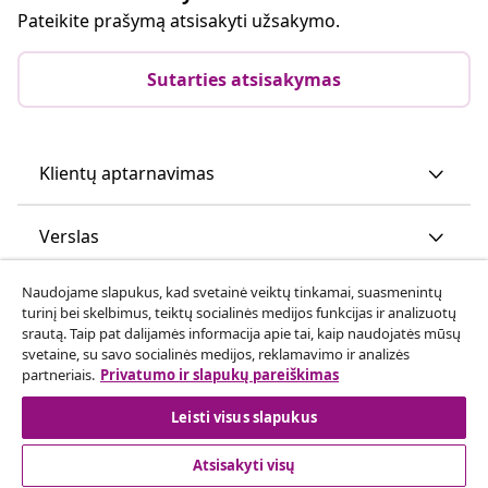
Pateikite prašymą atsisakyti užsakymo.
Sutarties atsisakymas
Klientų aptarnavimas
Verslas
Naudojame slapukus, kad svetainė veiktų tinkamai, suasmenintų
vidaXL
turinį bei skelbimus, teiktų socialinės medijos funkcijas ir analizuotų
srautą. Taip pat dalijamės informacija apie tai, kaip naudojatės mūsų
svetaine, su savo socialinės medijos, reklamavimo ir analizės
Atraskite daugiau
partneriais.
Privatumo ir slapukų pareiškimas
Leisti visus slapukus
Atsisakyti visų