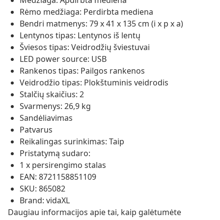
Medžiaga: Apdirbta mediena
Rėmo medžiaga: Perdirbta mediena
Bendri matmenys: 79 x 41 x 135 cm (i x p x a)
Lentynos tipas: Lentynos iš lentų
Šviesos tipas: Veidrodžių šviestuvai
LED power source: USB
Rankenos tipas: Pailgos rankenos
Veidrodžio tipas: Plokštuminis veidrodis
Stalčių skaičius: 2
Svarmenys: 26,9 kg
Sandėliavimas
Patvarus
Reikalingas surinkimas: Taip
Pristatymą sudaro:
1 x persirengimo stalas
EAN: 8721158851109
SKU: 865082
Brand: vidaXL
Daugiau informacijos apie tai, kaip galėtumėte