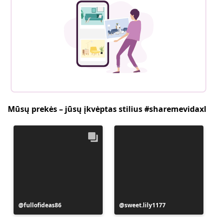
Mūsų prekės – jūsų įkvėptas stilius #sharemevidaxl
Įrašą
fullofideas86
Įrašą
sweet.lily1177
paskelbė
paskelbė