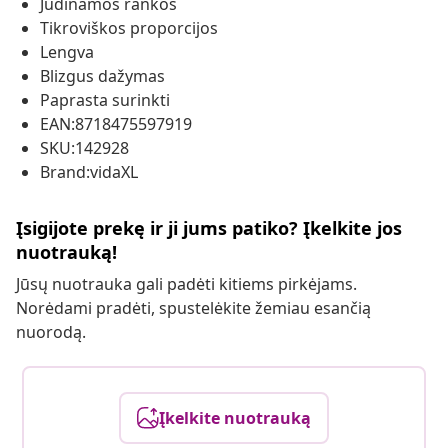
Judinamos rankos
Tikroviškos proporcijos
Lengva
Blizgus dažymas
Paprasta surinkti
EAN:8718475597919
SKU:142928
Brand:vidaXL
Įsigijote prekę ir ji jums patiko? Įkelkite jos
nuotrauką!
Jūsų nuotrauka gali padėti kitiems pirkėjams.
Norėdami pradėti, spustelėkite žemiau esančią
nuorodą.
Įkelkite nuotrauką