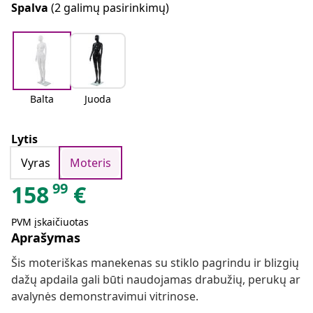
Spalva
(2 galimų pasirinkimų)
Balta
Juoda
Lytis
Vyras
Moteris
99
158
€
PVM įskaičiuotas
Aprašymas
Šis moteriškas manekenas su stiklo pagrindu ir blizgių
dažų apdaila gali būti naudojamas drabužių, perukų ar
avalynės demonstravimui vitrinose.