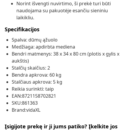
Norint išvengti nuvirtimo, ši prekė turi būti
naudojama su pakuotėje esančiu sieniniu
laikikliu.
Specifikacijos
Spalva: dūmų ąžuolo
Medžiaga: apdirbta mediena
Bendri matmenys: 38 x 34 x 80 cm (plotis x gylis x
aukštis)
Stalčių skaičius: 2
Bendra apkrova: 60 kg
Stalčiaus apkrova: 5 kg
Reikia surinkti: taip
EAN:8721158702821
SKU:861363
Brand:vidaXL
Įsigijote prekę ir ji jums patiko? Įkelkite jos