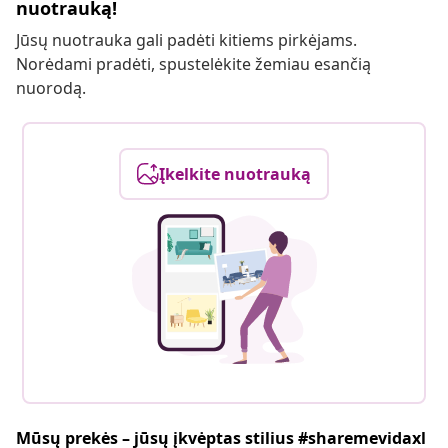
nuotrauką!
Jūsų nuotrauka gali padėti kitiems pirkėjams.
Norėdami pradėti, spustelėkite žemiau esančią
nuorodą.
Įkelkite nuotrauką
Mūsų prekės – jūsų įkvėptas stilius #sharemevidaxl