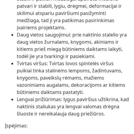
patvari ir stabili, lygiu, drėgmei, deformacijai ir
skilimui atspariu paviršiumi pasižyminti
medžiaga, tad ji yra patikimas pasirinkimas
įvairiems projektams.
Daug vietos saugojimui: prie naktinio stalelio yra
daug vietos žurnalams, knygoms, akiniams ir
kitiems prieš miegą būtiniems daiktams laikyti,
todėl jie yra tvarkingi ir pasiekiami.
Tvirtas viršus: Tvirtas lovos spintelės viršus
puikiai tinka stalinėms lempoms, žadintuvams,
knygoms, paveikslų rėmams, mažiems
vazoniniams augalams, dekoracijoms ar kitiems
būtiniems daiktams pastatyti.
Lengvai prižiūrimas: lygus paviršius užtikrina, kad
naktinis staliukas yra lengvai valomas drėgna
šluoste ir nereikalauja daug priežiūros.
Įspėjimas: