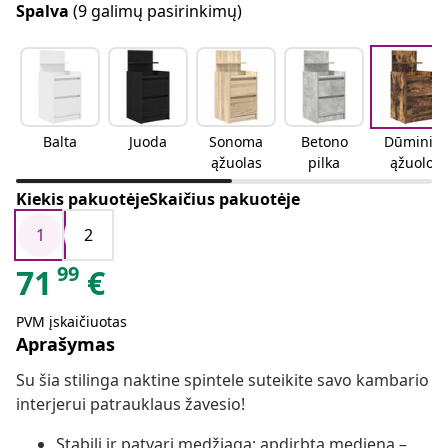
Spalva
(9 galimų pasirinkimų)
Balta
Juoda
Sonoma
Betono
Dūminio
ąžuolas
pilka
ąžuolo
Kiekis pakuotėjeSkaičius pakuotėje
1
2
99
71
€
PVM įskaičiuotas
Aprašymas
Su šia stilinga naktine spintele suteikite savo kambario
interjerui patrauklaus žavesio!
Stabili ir patvari medžiaga: apdirbta mediena –