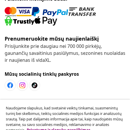
Prenumeruokite mūsų naujienlaiškį
Prisijunkite prie daugiau nei 700 000 pirkėjų,
gaunančių savaitinius pasiūlymus, sezonines nuolaidas
ir naujienas iš vidaXL.
Mūsų socialinių tinklų paskyros
Sutarties atsisakymas
Naudojame slapukus, kad svetainė veiktų tinkamai, suasmenintų
Pateikite prašymą atsisakyti užsakymo.
turinį bei skelbimus, teiktų socialinės medijos funkcijas ir analizuotų
srautą. Taip pat dalijamės informacija apie tai, kaip naudojatės mūsų
Sutarties atsisakymas
svetaine, su savo socialinės medijos, reklamavimo ir analizės