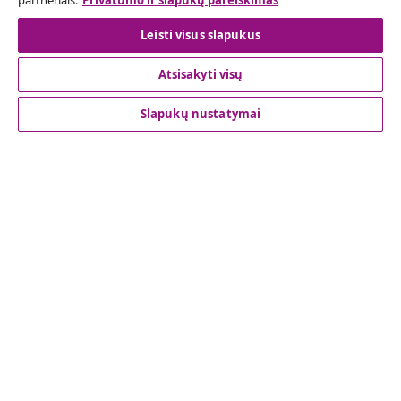
partneriais.
Privatumo ir slapukų pareiškimas
Leisti visus slapukus
Klientų aptarnavimas
Atsisakyti visų
Verslas
Slapukų nustatymai
vidaXL
Atraskite daugiau
© 2008-2026 vidaXL www.vidaxl.lt yra vidaXL Marketplace
Europe B.V. internetinė parduotuvė