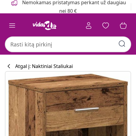
Nemokamas pristatymas perkant už daugiau
nei 80 €
Atgal į: Naktiniai Staliukai