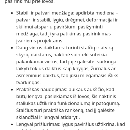
pasirinkimu prie lovos.
Stabili ir patvari medžiaga: apdirbta mediena –
patvari ir stabili, lygiu, drėgmei, deformacijai ir
skilimui atspariu paviršiumi pasižyminti
medžiaga, tad ji yra patikimas pasirinkimas
įvairiems projektams.
Daug vietos daiktams: turinti stalčių ir atvirą
skyrių daiktams, naktinė spintelė suteikia
pakankamai vietos, tad joje galėsite tvarkingai
laikyti tokius daiktus kaip knygas, žurnalus ar
asmeninius daiktus, tad jūsų miegamasis išliks
tvarkingas.
Praktiškas naudojimas: puikaus aukščio, kad
būtų lengvai pasiekiamas iš lovos, šis naktinis
staliukas užtikrina funkcionalumą ir patogumą.
Stalčius turi praktišką rankeną, tad jį galėsite
sklandžiai ir lengvai atidaryti.
Lengvai prižiūrimas: lygus paviršius užtikrina, kad