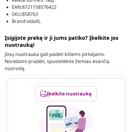
Reikia surinkti: taip
EAN:8721158576422
SKU:858763
Brand:vidaXL
Įsigijote prekę ir ji jums patiko? Įkelkite jos
nuotrauką!
Jūsų nuotrauka gali padėti kitiems pirkėjams.
Norėdami pradėti, spustelėkite žemiau esančią
nuorodą.
Įkelkite nuotrauką