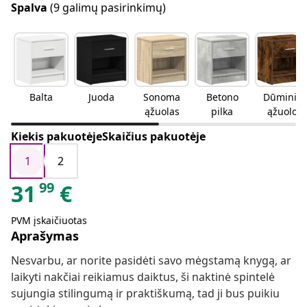
Spalva
(9 galimų pasirinkimų)
Balta
Juoda
Sonoma
Betono
Dūminio
ąžuolas
pilka
ąžuolo
Kiekis pakuotėjeSkaičius pakuotėje
1
2
99
31
€
PVM įskaičiuotas
Aprašymas
Nesvarbu, ar norite pasidėti savo mėgstamą knygą, ar
laikyti nakčiai reikiamus daiktus, ši naktinė spintelė
sujungia stilingumą ir praktiškumą, tad ji bus puikiu