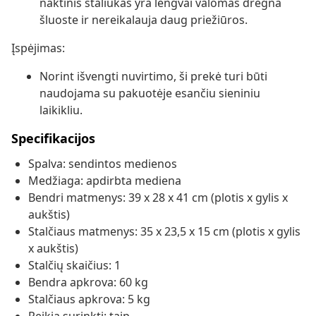
naktinis staliukas yra lengvai valomas drėgna
šluoste ir nereikalauja daug priežiūros.
Įspėjimas:
Norint išvengti nuvirtimo, ši prekė turi būti
naudojama su pakuotėje esančiu sieniniu
laikikliu.
Specifikacijos
Spalva: sendintos medienos
Medžiaga: apdirbta mediena
Bendri matmenys: 39 x 28 x 41 cm (plotis x gylis x
aukštis)
Stalčiaus matmenys: 35 x 23,5 x 15 cm (plotis x gylis
x aukštis)
Stalčių skaičius: 1
Bendra apkrova: 60 kg
Stalčiaus apkrova: 5 kg