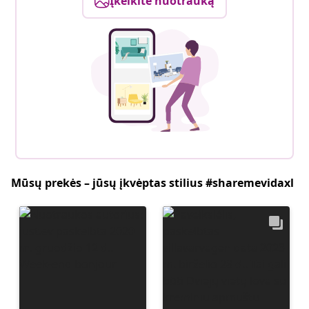
Įkelkite nuotrauką
Mūsų prekės – jūsų įkvėptas stilius #sharemevidaxl