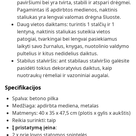
paviršiumi bei yra tvirta, stabili ir atspari drėgmei.
Pagamintas iš apdirbtos medienos, naktinis
staliukas yra lengvai valomas drėgna šluoste.
Daug vietos daiktams: turintis 1 stalčių ir 1
lentyną, naktinis staliukas suteikia vietos
patogiai, tvarkingai bei lengvai pasiekiamus
laikyti savo žurnalus, knygas, nuotolinio valdymo
pultelius ir kitus nedidelius daiktus.
Stabilus stalviršis: ant stabilaus stalviršio galėsite
pasidėti tokius dekoratyvius daiktus, kaip
nuotraukų rėmeliai ir vazoniniai augalai.
Specifikacijos
Spalva: betono pilka
Medžiaga: apdirbta mediena, metalas
Matmenys: 40 x 35 x 47,5 cm (plotis x gylis x aukštis)
Reikia surinkti: taip
Į pristatymą įeina
:
2 x prie lovos statomos spintelės