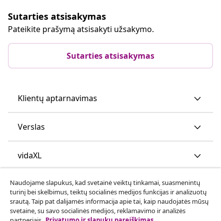
Sutarties atsisakymas
Pateikite prašymą atsisakyti užsakymo.
Sutarties atsisakymas
Klientų aptarnavimas
Verslas
vidaXL
Naudojame slapukus, kad svetainė veiktų tinkamai, suasmenintų
Atraskite daugiau
turinį bei skelbimus, teiktų socialinės medijos funkcijas ir analizuotų
srautą. Taip pat dalijamės informacija apie tai, kaip naudojatės mūsų
svetaine, su savo socialinės medijos, reklamavimo ir analizės
partneriais.
Privatumo ir slapukų pareiškimas