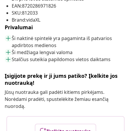
EAN:8720286971826
SKU:812033
Brand:vidaXL
Privalumai
Ši naktinė spintelė yra pagaminta iš patvarios
apdirbtos medienos
Ši medžiaga lengvai valoma
Stalčius suteikia papildomos vietos daiktams
Įsigijote prekę ir ji jums patiko? Įkelkite jos
nuotrauką!
Jūsų nuotrauka gali padėti kitiems pirkėjams.
Norėdami pradėti, spustelėkite žemiau esančią
nuorodą.