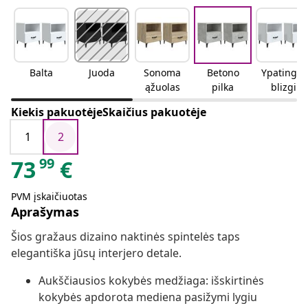
Balta
Juoda
Sonoma
Betono
Ypatingai
ąžuolas
pilka
blizgi
balta
Kiekis pakuotėjeSkaičius pakuotėje
1
2
99
73
€
PVM įskaičiuotas
Aprašymas
Šios gražaus dizaino naktinės spintelės taps
elegantiška jūsų interjero detale.
Aukščiausios kokybės medžiaga: išskirtinės
kokybės apdorota mediena pasižymi lygiu