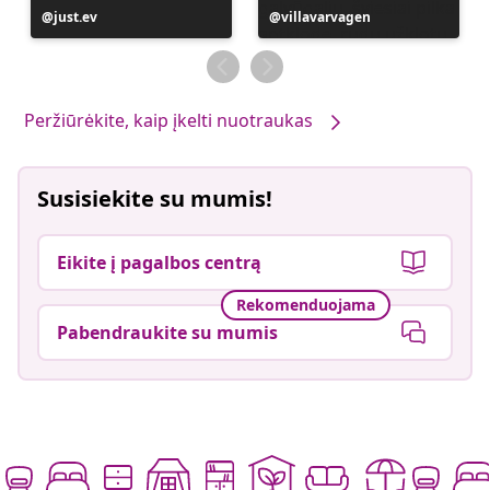
Įrašą
just.ev
Įrašą
villavarvagen
paskelbė
paskelbė
Peržiūrėkite, kaip įkelti nuotraukas
Susisiekite su mumis!
Eikite į pagalbos centrą
Rekomenduojama
Pabendraukite su mumis