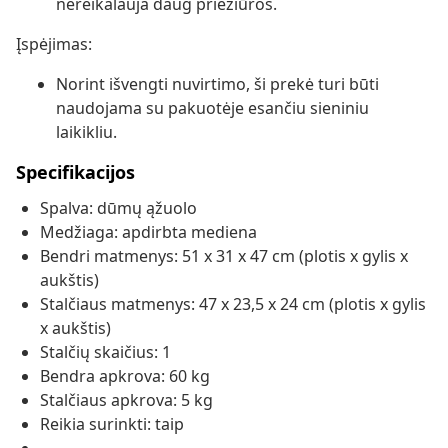
nereikalauja daug priežiūros.
Įspėjimas:
Norint išvengti nuvirtimo, ši prekė turi būti
naudojama su pakuotėje esančiu sieniniu
laikikliu.
Specifikacijos
Spalva: dūmų ąžuolo
Medžiaga: apdirbta mediena
Bendri matmenys: 51 x 31 x 47 cm (plotis x gylis x
aukštis)
Stalčiaus matmenys: 47 x 23,5 x 24 cm (plotis x gylis
x aukštis)
Stalčių skaičius: 1
Bendra apkrova: 60 kg
Stalčiaus apkrova: 5 kg
Reikia surinkti: taip