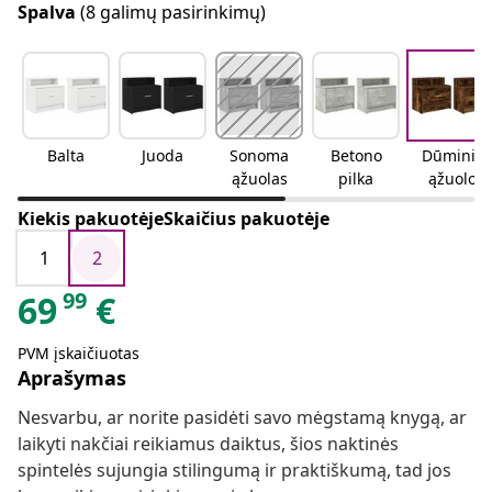
Spalva
(8 galimų pasirinkimų)
Balta
Juoda
Sonoma
Betono
Dūminio
ąžuolas
pilka
ąžuolo
Kiekis pakuotėjeSkaičius pakuotėje
1
2
99
69
€
PVM įskaičiuotas
Aprašymas
Nesvarbu, ar norite pasidėti savo mėgstamą knygą, ar
laikyti nakčiai reikiamus daiktus, šios naktinės
spintelės sujungia stilingumą ir praktiškumą, tad jos