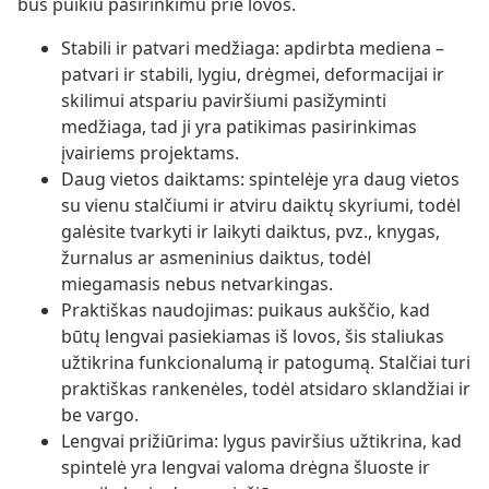
bus puikiu pasirinkimu prie lovos.
Stabili ir patvari medžiaga: apdirbta mediena –
patvari ir stabili, lygiu, drėgmei, deformacijai ir
skilimui atspariu paviršiumi pasižyminti
medžiaga, tad ji yra patikimas pasirinkimas
įvairiems projektams.
Daug vietos daiktams: spintelėje yra daug vietos
su vienu stalčiumi ir atviru daiktų skyriumi, todėl
galėsite tvarkyti ir laikyti daiktus, pvz., knygas,
žurnalus ar asmeninius daiktus, todėl
miegamasis nebus netvarkingas.
Praktiškas naudojimas: puikaus aukščio, kad
būtų lengvai pasiekiamas iš lovos, šis staliukas
užtikrina funkcionalumą ir patogumą. Stalčiai turi
praktiškas rankenėles, todėl atsidaro sklandžiai ir
be vargo.
Lengvai prižiūrima: lygus paviršius užtikrina, kad
spintelė yra lengvai valoma drėgna šluoste ir