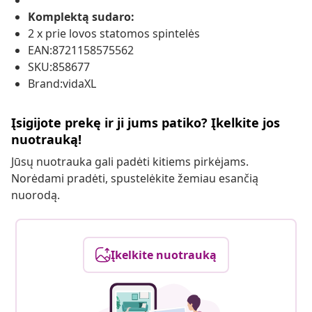
Komplektą sudaro:
2 x prie lovos statomos spintelės
EAN:8721158575562
SKU:858677
Brand:vidaXL
Įsigijote prekę ir ji jums patiko? Įkelkite jos
nuotrauką!
Jūsų nuotrauka gali padėti kitiems pirkėjams.
Norėdami pradėti, spustelėkite žemiau esančią
nuorodą.
Įkelkite nuotrauką