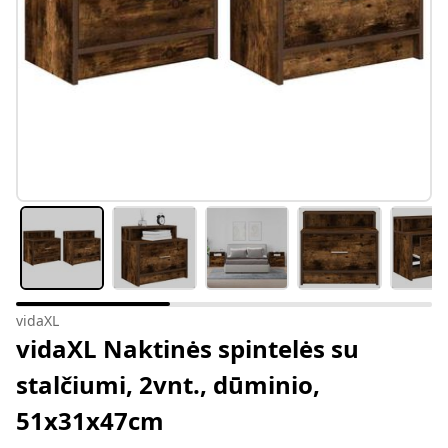
vidaXL
vidaXL Naktinės spintelės su
stalčiumi, 2vnt., dūminio,
51x31x47cm