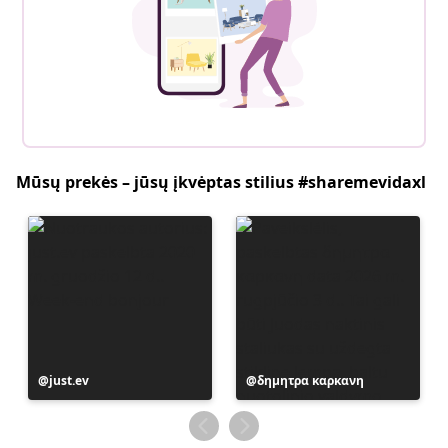
Mūsų prekės – jūsų įkvėptas stilius #sharemevidaxl
Įrašą
just.ev
Įrašą
δημητρα καρκανη
paskelbė
paskelbė