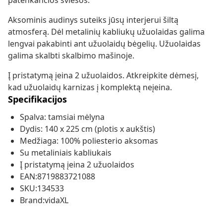
patenkančios šviesos.
Aksominis audinys suteiks jūsų interjerui šiltą
atmosferą. Dėl metalinių kabliukų užuolaidas galima
lengvai pakabinti ant užuolaidų bėgelių. Užuolaidas
galima skalbti skalbimo mašinoje.
Į pristatymą įeina 2 užuolaidos. Atkreipkite dėmesį,
kad užuolaidų karnizas į komplektą neįeina.
Specifikacijos
Spalva: tamsiai mėlyna
Dydis: 140 x 225 cm (plotis x aukštis)
Medžiaga: 100% poliesterio aksomas
Su metaliniais kabliukais
Į pristatymą įeina 2 užuolaidos
EAN:8719883721088
SKU:134533
Brand:vidaXL