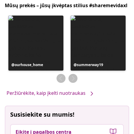
Mūsų prekės – jūsų įkvėptas stilius #sharemevidaxl
Įrašą
ourhouse_home
Įrašą
summerway19
paskelbė
paskelbė
Peržiūrėkite, kaip įkelti nuotraukas
Susisiekite su mumis!
Eikite į pagalbos centrą