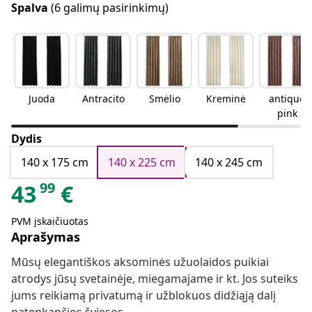
Spalva
(6 galimų pasirinkimų)
Juoda
Antracito
Smėlio
Kreminė
antique
pink
Dydis
140 x 175 cm
140 x 225 cm
140 x 245 cm
99
43
€
PVM įskaičiuotas
Aprašymas
Mūsų elegantiškos aksominės užuolaidos puikiai
atrodys jūsų svetainėje, miegamajame ir kt. Jos suteiks
jums reikiamą privatumą ir užblokuos didžiąją dalį