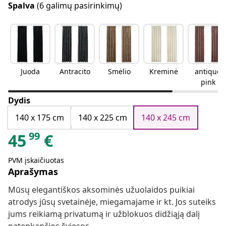
Spalva
(6 galimų pasirinkimų)
Juoda
Antracito
Smėlio
Kreminė
antique
pink
Dydis
140 x 175 cm
140 x 225 cm
140 x 245 cm
99
45
€
PVM įskaičiuotas
Aprašymas
Mūsų elegantiškos aksominės užuolaidos puikiai
atrodys jūsų svetainėje, miegamajame ir kt. Jos suteiks
jums reikiamą privatumą ir užblokuos didžiąją dalį