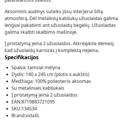
patenkančios šviesos.
Aksominis audinys suteiks jūsų interjerui šiltą
atmosferą. Dėl metalinių kabliukų užuolaidas galima
lengvai pakabinti ant užuolaidų bėgelių. Užuolaidas
galima skalbti skalbimo mašinoje.
Į pristatymą įeina 2 užuolaidos. Atkreipkite dėmesį,
kad užuolaidų karnizas į komplektą neįeina.
Specifikacijos
Spalva: tamsiai mėlyna
Dydis: 140 x 245 cm (plotis x aukštis)
Medžiaga: 100% poliesterio aksomas
Su metaliniais kabliukais
Į pristatymą įeina 2 užuolaidos
EAN:8719883721095
SKU:134534
Brand:vidaXL