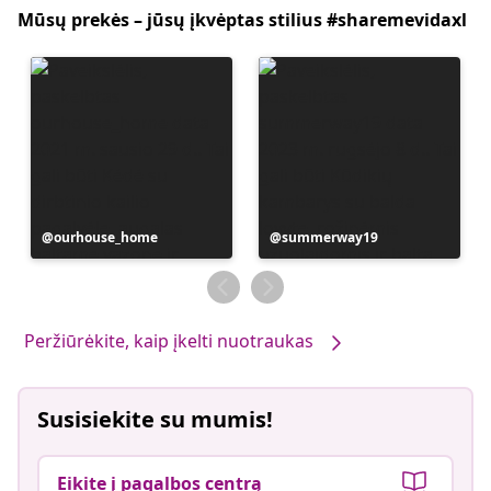
Mūsų prekės – jūsų įkvėptas stilius #sharemevidaxl
Įrašą
ourhouse_home
Įrašą
summerway19
paskelbė
paskelbė
Peržiūrėkite, kaip įkelti nuotraukas
Susisiekite su mumis!
Eikite į pagalbos centrą