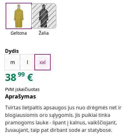
Geltona
Žalia
Dydis
m
l
xxl
99
38
€
PVM įskaičiuotas
Aprašymas
Tvirtas lietpaltis apsaugos jus nuo drėgmės net ir
blogiausiomis oro sąlygomis. Jis puikiai tinka
pramogoms lauke - lipant į kalnus, vaikščiojant,
žuvaujant, taip pat dirbant sode ar statybose.