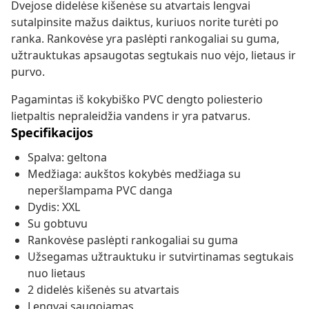
Dvejose didelėse kišenėse su atvartais lengvai
sutalpinsite mažus daiktus, kuriuos norite turėti po
ranka. Rankovėse yra paslėpti rankogaliai su guma,
užtrauktukas apsaugotas segtukais nuo vėjo, lietaus ir
purvo.
Pagamintas iš kokybiško PVC dengto poliesterio
lietpaltis nepraleidžia vandens ir yra patvarus.
Specifikacijos
Spalva: geltona
Medžiaga: aukštos kokybės medžiaga su
neperšlampama PVC danga
Dydis: XXL
Su gobtuvu
Rankovėse paslėpti rankogaliai su guma
Užsegamas užtrauktuku ir sutvirtinamas segtukais
nuo lietaus
2 didelės kišenės su atvartais
Lengvai saugojamas