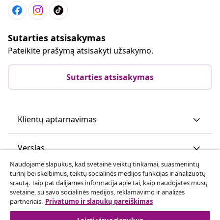
Sutarties atsisakymas
Pateikite prašymą atsisakyti užsakymo.
Sutarties atsisakymas
Klientų aptarnavimas
Verslas
Naudojame slapukus, kad svetainė veiktų tinkamai, suasmenintų
turinį bei skelbimus, teiktų socialinės medijos funkcijas ir analizuotų
vidaXL
srautą. Taip pat dalijamės informacija apie tai, kaip naudojatės mūsų
svetaine, su savo socialinės medijos, reklamavimo ir analizės
partneriais.
Privatumo ir slapukų pareiškimas
Atraskite daugiau