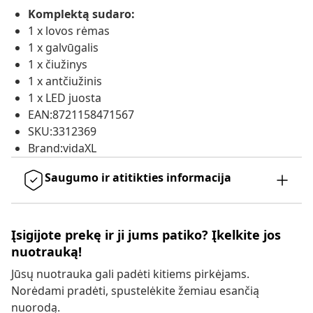
Komplektą sudaro:
1 x lovos rėmas
1 x galvūgalis
1 x čiužinys
1 x antčiužinis
1 x LED juosta
EAN:8721158471567
SKU:3312369
Brand:vidaXL
Saugumo ir atitikties informacija
Įsigijote prekę ir ji jums patiko? Įkelkite jos
nuotrauką!
Jūsų nuotrauka gali padėti kitiems pirkėjams.
Norėdami pradėti, spustelėkite žemiau esančią
nuorodą.