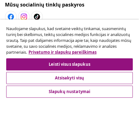
Mūsų socialinių tinklų paskyros
Naudojame slapukus, kad svetainė veiktų tinkamai, suasmenintų
Sutarties atsisakymas
turinį bei skelbimus, teiktų socialinės medijos funkcijas ir analizuotų
srautą. Taip pat dalijamės informacija apie tai, kaip naudojatės mūsų
Pateikite prašymą atsisakyti užsakymo.
svetaine, su savo socialinės medijos, reklamavimo ir analizės
partneriais.
Privatumo ir slapukų pareiškimas
Sutarties atsisakymas
Leisti visus slapukus
Atsisakyti visų
Klientų aptarnavimas
Slapukų nustatymai
Verslas
vidaXL