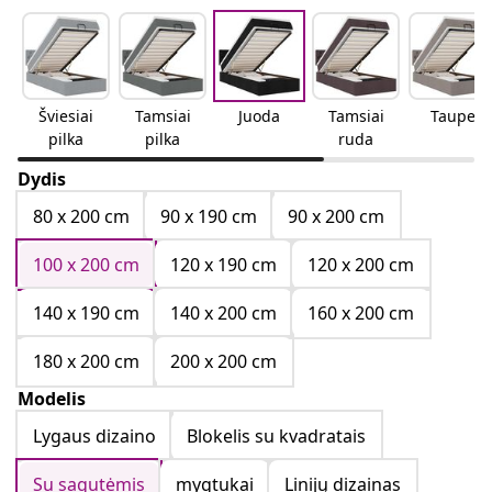
Šviesiai
Tamsiai
Juoda
Tamsiai
Taupe
pilka
pilka
ruda
Dydis
80 x 200 cm
90 x 190 cm
90 x 200 cm
100 x 200 cm
120 x 190 cm
120 x 200 cm
140 x 190 cm
140 x 200 cm
160 x 200 cm
180 x 200 cm
200 x 200 cm
Modelis
Lygaus dizaino
Blokelis su kvadratais
Su sagutėmis
mygtukai
Linijų dizainas