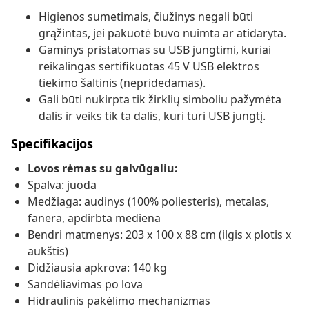
Higienos sumetimais, čiužinys negali būti
grąžintas, jei pakuotė buvo nuimta ar atidaryta.
Gaminys pristatomas su USB jungtimi, kuriai
reikalingas sertifikuotas 45 V USB elektros
tiekimo šaltinis (nepridedamas).
Gali būti nukirpta tik žirklių simboliu pažymėta
dalis ir veiks tik ta dalis, kuri turi USB jungtį.
Specifikacijos
Lovos rėmas su galvūgaliu:
Spalva: juoda
Medžiaga: audinys (100% poliesteris), metalas,
fanera, apdirbta mediena
Bendri matmenys: 203 x 100 x 88 cm (ilgis x plotis x
aukštis)
Didžiausia apkrova: 140 kg
Sandėliavimas po lova
Hidraulinis pakėlimo mechanizmas