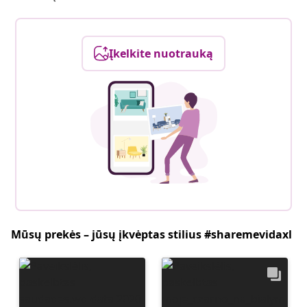
Įkelkite nuotrauką
Mūsų prekės – jūsų įkvėptas stilius #sharemevidaxl