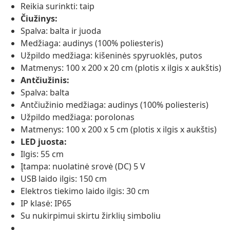
Reikia surinkti: taip
Čiužinys:
Spalva: balta ir juoda
Medžiaga: audinys (100% poliesteris)
Užpildo medžiaga: kišeninės spyruoklės, putos
Matmenys: 100 x 200 x 20 cm (plotis x ilgis x aukštis)
Antčiužinis:
Spalva: balta
Antčiužinio medžiaga: audinys (100% poliesteris)
Užpildo medžiaga: porolonas
Matmenys: 100 x 200 x 5 cm (plotis x ilgis x aukštis)
LED juosta:
Ilgis: 55 cm
Įtampa: nuolatinė srovė (DC) 5 V
USB laido ilgis: 150 cm
Elektros tiekimo laido ilgis: 30 cm
IP klasė: IP65
Su nukirpimui skirtu žirklių simboliu