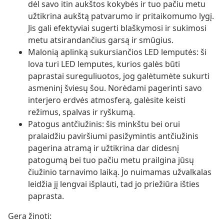
dėl savo itin aukštos kokybės ir tuo pačiu metu
užtikrina aukštą patvarumo ir pritaikomumo lygį.
Jis gali efektyviai sugerti blaškymosi ir sukimosi
metu atsirandančius garsą ir smūgius.
Malonią aplinką sukursiančios LED lemputės: ši
lova turi LED lemputes, kurios galės būti
paprastai sureguliuotos, jog galėtumėte sukurti
asmeninį šviesų šou. Norėdami pagerinti savo
interjero erdvės atmosferą, galėsite keisti
režimus, spalvas ir ryškumą.
Patogus antčiužinis: šis minkštu bei orui
pralaidžiu paviršiumi pasižymintis antčiužinis
pagerina atramą ir užtikrina dar didesnį
patogumą bei tuo pačiu metu prailgina jūsų
čiužinio tarnavimo laiką. Jo nuimamas užvalkalas
leidžia jį lengvai išplauti, tad jo priežiūra išties
paprasta.
Gera žinoti: