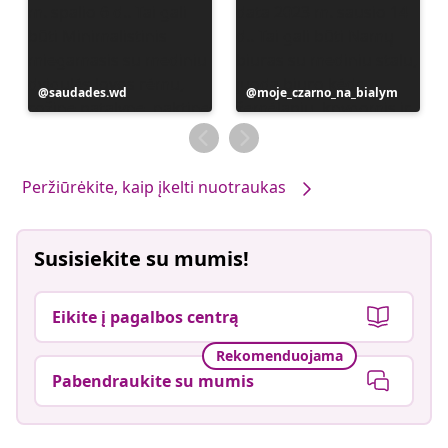
Įrašą
saudades.wd
Įrašą
moje_czarno_na_bialym
paskelbė
paskelbė
Peržiūrėkite, kaip įkelti nuotraukas
Susisiekite su mumis!
Eikite į pagalbos centrą
Rekomenduojama
Pabendraukite su mumis