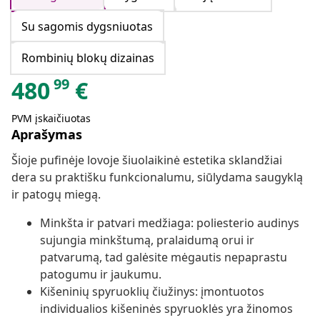
Su sagomis dygsniuotas
Rombinių blokų dizainas
99
480
€
PVM įskaičiuotas
Aprašymas
Šioje pufinėje lovoje šiuolaikinė estetika sklandžiai
dera su praktišku funkcionalumu, siūlydama saugyklą
ir patogų miegą.
Minkšta ir patvari medžiaga: poliesterio audinys
sujungia minkštumą, pralaidumą orui ir
patvarumą, tad galėsite mėgautis nepaprastu
patogumu ir jaukumu.
Kišeninių spyruoklių čiužinys: įmontuotos
individualios kišeninės spyruoklės yra žinomos