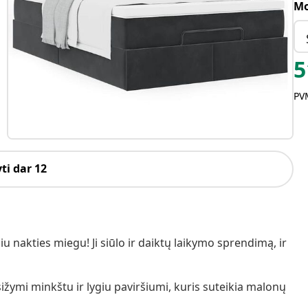
Mo
5
PVM
ti dar 12
 nakties miegu! Ji siūlo ir daiktų laikymo sprendimą, ir
žymi minkštu ir lygiu paviršiumi, kuris suteikia malonų