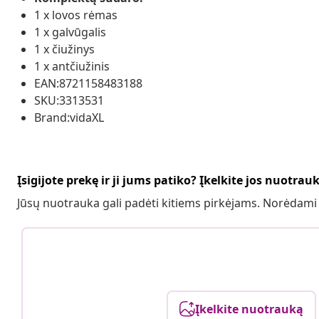
1 x lovos rėmas
1 x galvūgalis
1 x čiužinys
1 x antčiužinis
EAN:8721158483188
SKU:3313531
Brand:vidaXL
Įsigijote prekę ir ji jums patiko? Įkelkite jos nuotrau
Jūsų nuotrauka gali padėti kitiems pirkėjams. Norėdami
Įkelkite nuotrauką