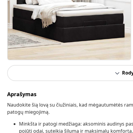
Rody
Aprašymas
Naudokite šią lovą su čiužiniais, kad mėgautumėtės ramiu
patogų miegojimą.
Minkšta ir patogi medžiaga: aksominis audinys pasi
pojūtį odai, suteikia šilumą ir maksimalų komfortą.