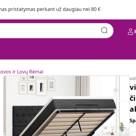
s pristatymas perkant už daugiau nei 80 €
Lovos ir Lovų Rėmai
vi
v
č
a
Sp