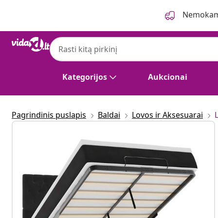
Ankstesnis
Kitas
Nemokama
Kategorijos
Aukcionai
Pagrindinis puslapis
Baldai
Lovos ir Aksesuarai