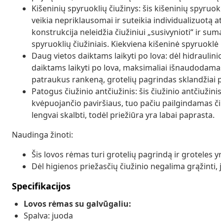
Kišeninių spyruoklių čiužinys: šis kišeninių spyruok
veikia nepriklausomai ir suteikia individualizuotą 
konstrukcija neleidžia čiužiniui „susivynioti“ ir sum
spyruoklių čiužiniais. Kiekviena kišeninė spyruoklė 
Daug vietos daiktams laikyti po lova: dėl hidrauli
daiktams laikyti po lova, maksimaliai išnaudoda
patraukus rankeną, grotelių pagrindas sklandžiai pak
Patogus čiužinio antčiužinis: šis čiužinio antčiuži
kvėpuojančio paviršiaus, tuo pačiu pailgindamas či
lengvai skalbti, todėl priežiūra yra labai paprasta.
Naudinga žinoti:
Šis lovos rėmas turi grotelių pagrindą ir groteles 
Dėl higienos priežasčių čiužinio negalima grąžinti,
Specifikacijos
Lovos rėmas su galvūgaliu:
Spalva: juoda