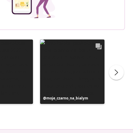
Įrašą
moje_czarno_na_bialym
Įrašą
liliber
paskelbė
paskelb