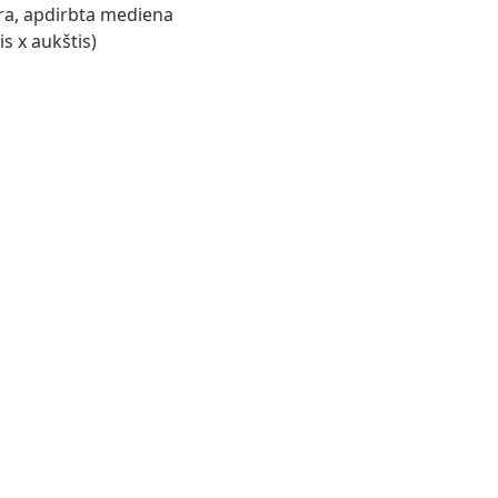
ra, apdirbta mediena
s x aukštis)