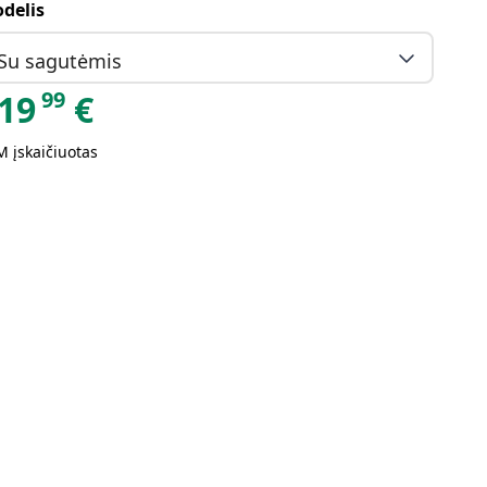
delis
Su sagutėmis
99
19
€
 įskaičiuotas