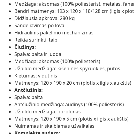
Medžiaga: aksomas (100% poliesteris), metalas, fane
Bendri matmenys: 193 x 120 x 118/128 cm (ilgis x ploti
Didžiausia apkrova: 280 kg
Sandėliavimas po lova
Hidraulinis pakėlimo mechanizmas
Reikia surinkti: taip
Čiužinys:
Spalva: balta ir juoda
Medžiaga: aksomas (100% poliesteris)
Užpildo medžiaga: kišeninės spyruoklės, putos
Kietumas: vidutinis
Matmenys: 120 x 190 x 20 cm (plotis x ilgis x aukštis)
Antčiužinis:
Spalva: balta
Antčiužinio medžiaga: audinys (100% poliesteris)
Užpildo medžiaga: porolonas
Matmenys: 120 x 190 x 5 cm (plotis x ilgis x aukštis)
Nuimamas ir skalbiamas užvalkalas
Komplektą sudaro: