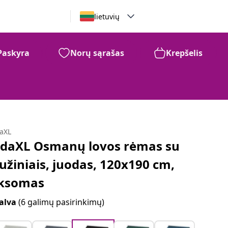
lietuvių
Paskyra
Norų sąrašas
Krepšelis
daXL
idaXL Osmanų lovos rėmas su
iužiniais, juodas, 120x190 cm,
ksomas
alva
(6 galimų pasirinkimų)