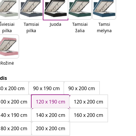
Šviesiai
Tamsiai
Juoda
Tamsiai
Tamsi
pilka
pilka
žalia
mėlyna
Rožinė
dis
80 x 200 cm
90 x 190 cm
90 x 200 cm
100 x 200 cm
120 x 190 cm
120 x 200 cm
140 x 190 cm
140 x 200 cm
160 x 200 cm
180 x 200 cm
200 x 200 cm