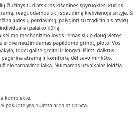
lių čiužinys turi atskiras kišenines spyruokles, kurios
atramą, reaguodamos tik į spaudimą kiekvienoje srityje. Ši
ažina judesių perdavimą, palyginti su tradiciniais atvirų
individualiai palaiko kūną.
nio kėlimo mechanizmo lovos rėmas siūlo daug vietos
mas erdvę neužimdamas papildomo grindų ploto. Vos
yla, todėl galite greitai ir lengvai išimti daiktus.
nis pagerina atramą ir komfortą dėl savo minkšto,
užinio tarnavimo laiką. Nuimamas užvalkalas leidžia
yra komplekte.
 jei pakuotė yra nuimta arba atidaryta.