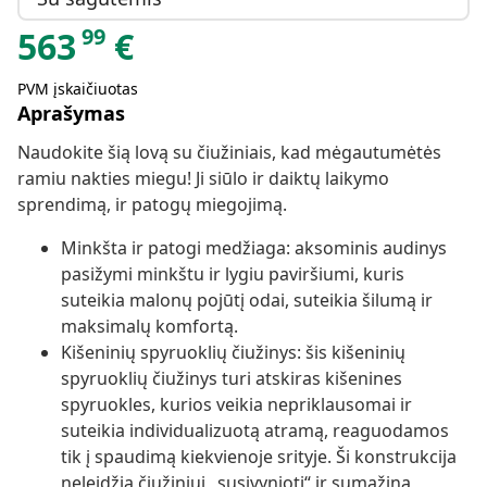
99
563
€
PVM įskaičiuotas
Aprašymas
Naudokite šią lovą su čiužiniais, kad mėgautumėtės
ramiu nakties miegu! Ji siūlo ir daiktų laikymo
sprendimą, ir patogų miegojimą.
Minkšta ir patogi medžiaga: aksominis audinys
pasižymi minkštu ir lygiu paviršiumi, kuris
suteikia malonų pojūtį odai, suteikia šilumą ir
maksimalų komfortą.
Kišeninių spyruoklių čiužinys: šis kišeninių
spyruoklių čiužinys turi atskiras kišenines
spyruokles, kurios veikia nepriklausomai ir
suteikia individualizuotą atramą, reaguodamos
tik į spaudimą kiekvienoje srityje. Ši konstrukcija
neleidžia čiužiniui „susivynioti“ ir sumažina