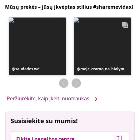
Mūsų prekės – jūsų įkvėptas stilius #sharemevidaxl
Įrašą
saudades.wd
Įrašą
moje_czarno_na_bialym
paskelbė
paskelbė
Peržiūrėkite, kaip įkelti nuotraukas
Susisiekite su mumis!
Eikite į pagalbos centrą