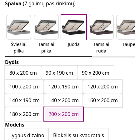
Spalva
(7 galimų pasirinkimų)
Šviesiai
Tamsiai
Juoda
Tamsiai
Taupe
pilka
pilka
ruda
Dydis
80 x 200 cm
90 x 190 cm
90 x 200 cm
100 x 200 cm
120 x 190 cm
120 x 200 cm
140 x 190 cm
140 x 200 cm
160 x 200 cm
180 x 200 cm
200 x 200 cm
Modelis
Lygaus dizaino
Blokelis su kvadratais