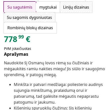
Su sagutėmis
mygtukai
Linijų dizainas
Su sagomis dygsniuotas
Rombinių blokų dizainas
99
778
€
PVM įskaičiuotas
Aprašymas
Naudokite šį Osmanų lovos rėmą su čiužiniais ir
mėgaukitės ramiu nakties miegu! Jis siūlo ir saugojimo
sprendimą, ir patogų miegą.
Minkšta ir patvari medžiaga: poliesterio audinys
sujungia minkštumą, pralaidumą orui ir
patvarumą, tad galėsite mėgautis nepaprastu
patogumu ir jaukumu.
Kišeninių spyruoklių čiužinys: šis kišeninių