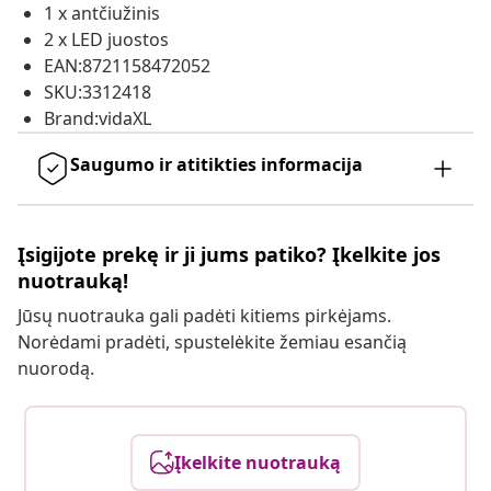
1 x antčiužinis
2 x LED juostos
EAN:8721158472052
SKU:3312418
Brand:vidaXL
Saugumo ir atitikties informacija
Įsigijote prekę ir ji jums patiko? Įkelkite jos
nuotrauką!
Jūsų nuotrauka gali padėti kitiems pirkėjams.
Norėdami pradėti, spustelėkite žemiau esančią
nuorodą.
Įkelkite nuotrauką