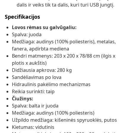
dalis ir veiks tik ta dalis, kuri turi USB jungtį.
Specifikacijos
Lovos rėmas su galvūgaliu:
Spalva: juoda
Medžiaga: audinys (100% poliesteris), metalas,
fanera, apdirbta mediena
Bendri matmenys: 203 x 200 x 78/88 cm (ilgis x
plotis x aukštis)
Didžiausia apkrova: 280 kg
Sandėliavimas po lova
Hidraulinis pakėlimo mechanizmas
Reikia surinkti: taip
Čiužinys:
Spalva: balta ir juoda
Medžiaga: audinys (100% poliesteris)
Užpildo medžiaga: kišeninės spyruoklės, putos
Kietumas: vidutinis