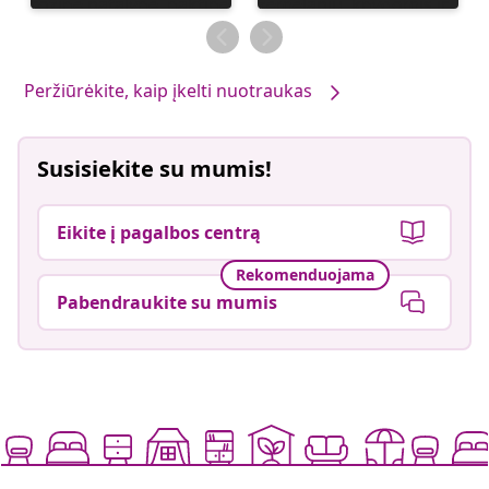
paskelbė
paskelbė
Peržiūrėkite, kaip įkelti nuotraukas
Susisiekite su mumis!
Eikite į pagalbos centrą
Rekomenduojama
Pabendraukite su mumis