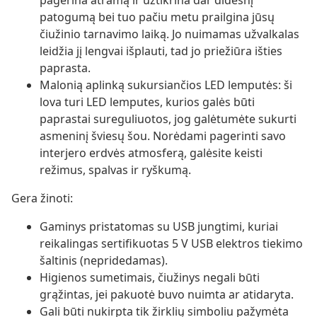
pagerina atramą ir užtikrina dar didesnį
patogumą bei tuo pačiu metu prailgina jūsų
čiužinio tarnavimo laiką. Jo nuimamas užvalkalas
leidžia jį lengvai išplauti, tad jo priežiūra išties
paprasta.
Malonią aplinką sukursiančios LED lemputės: ši
lova turi LED lemputes, kurios galės būti
paprastai sureguliuotos, jog galėtumėte sukurti
asmeninį šviesų šou. Norėdami pagerinti savo
interjero erdvės atmosferą, galėsite keisti
režimus, spalvas ir ryškumą.
Gera žinoti:
Gaminys pristatomas su USB jungtimi, kuriai
reikalingas sertifikuotas 5 V USB elektros tiekimo
šaltinis (nepridedamas).
Higienos sumetimais, čiužinys negali būti
grąžintas, jei pakuotė buvo nuimta ar atidaryta.
Gali būti nukirpta tik žirklių simboliu pažymėta