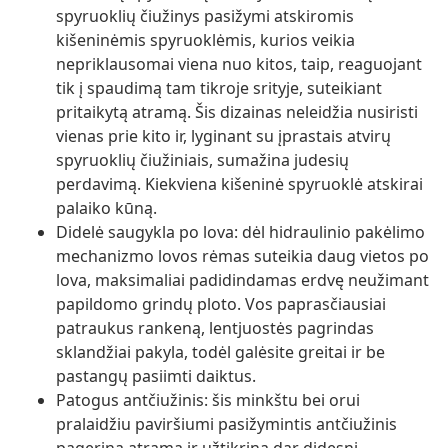
spyruoklių čiužinys pasižymi atskiromis
kišeninėmis spyruoklėmis, kurios veikia
nepriklausomai viena nuo kitos, taip, reaguojant
tik į spaudimą tam tikroje srityje, suteikiant
pritaikytą atramą. Šis dizainas neleidžia nusiristi
vienas prie kito ir, lyginant su įprastais atvirų
spyruoklių čiužiniais, sumažina judesių
perdavimą. Kiekviena kišeninė spyruoklė atskirai
palaiko kūną.
Didelė saugykla po lova: dėl hidraulinio pakėlimo
mechanizmo lovos rėmas suteikia daug vietos po
lova, maksimaliai padidindamas erdvę neužimant
papildomo grindų ploto. Vos paprasčiausiai
patraukus rankeną, lentjuostės pagrindas
sklandžiai pakyla, todėl galėsite greitai ir be
pastangų pasiimti daiktus.
Patogus antčiužinis: šis minkštu bei orui
pralaidžiu paviršiumi pasižymintis antčiužinis