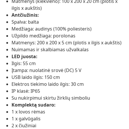
Matmenys (kiekvieno): 100 x 200 x 20 cm (plotis x
ilgis x aukštis)
Antčiužinis:
Spalva: balta
Medžiaga: audinys (100% poliesteris)
Užpildo medžiaga: porolonas
Matmenys: 200 x 200 x 5 cm (plotis x ilgis x aukštis)
Nuimamas ir skalbiamas užvalkalas
LED juosta:
Ilgis: 55 cm
Įtampa: nuolatinė srovė (DC) 5 V
USB laido ilgis: 150 cm
Elektros tiekimo laido ilgis: 30 cm
IP klasė: IP65
Su nukirpimui skirtu žirklių simboliu
Komplektą sudaro:
1 x lovos rėmas
1 x galvūgalis
2 x čiužiniai