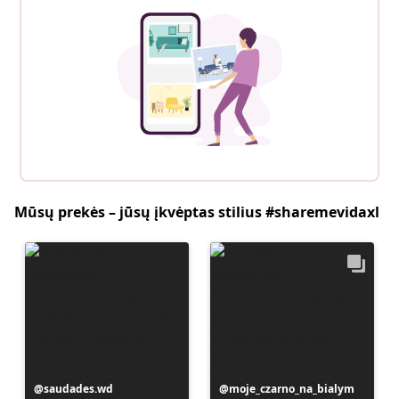
Mūsų prekės – jūsų įkvėptas stilius #sharemevidaxl
Įrašą
saudades.wd
Įrašą
moje_czarno_na_bialym