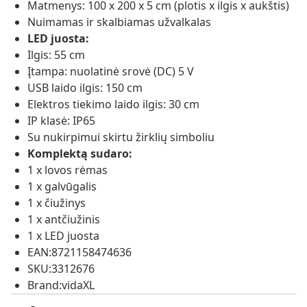
Matmenys: 100 x 200 x 5 cm (plotis x ilgis x aukštis)
Nuimamas ir skalbiamas užvalkalas
LED juosta:
Ilgis: 55 cm
Įtampa: nuolatinė srovė (DC) 5 V
USB laido ilgis: 150 cm
Elektros tiekimo laido ilgis: 30 cm
IP klasė: IP65
Su nukirpimui skirtu žirklių simboliu
Komplektą sudaro:
1 x lovos rėmas
1 x galvūgalis
1 x čiužinys
1 x antčiužinis
1 x LED juosta
EAN:8721158474636
SKU:3312676
Brand:vidaXL