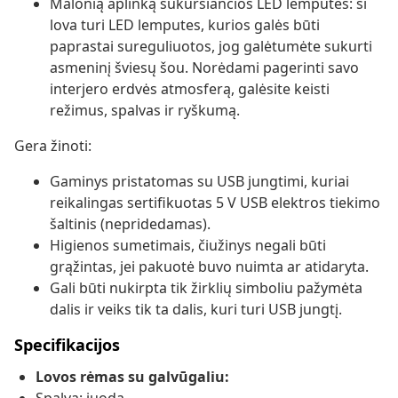
Malonią aplinką sukursiančios LED lemputės: ši
lova turi LED lemputes, kurios galės būti
paprastai sureguliuotos, jog galėtumėte sukurti
asmeninį šviesų šou. Norėdami pagerinti savo
interjero erdvės atmosferą, galėsite keisti
režimus, spalvas ir ryškumą.
Gera žinoti:
Gaminys pristatomas su USB jungtimi, kuriai
reikalingas sertifikuotas 5 V USB elektros tiekimo
šaltinis (nepridedamas).
Higienos sumetimais, čiužinys negali būti
grąžintas, jei pakuotė buvo nuimta ar atidaryta.
Gali būti nukirpta tik žirklių simboliu pažymėta
dalis ir veiks tik ta dalis, kuri turi USB jungtį.
Specifikacijos
Lovos rėmas su galvūgaliu: