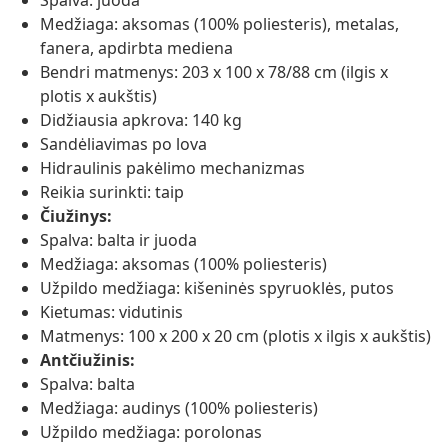
Spalva: juoda
Medžiaga: aksomas (100% poliesteris), metalas,
fanera, apdirbta mediena
Bendri matmenys: 203 x 100 x 78/88 cm (ilgis x
plotis x aukštis)
Didžiausia apkrova: 140 kg
Sandėliavimas po lova
Hidraulinis pakėlimo mechanizmas
Reikia surinkti: taip
Čiužinys:
Spalva: balta ir juoda
Medžiaga: aksomas (100% poliesteris)
Užpildo medžiaga: kišeninės spyruoklės, putos
Kietumas: vidutinis
Matmenys: 100 x 200 x 20 cm (plotis x ilgis x aukštis)
Antčiužinis:
Spalva: balta
Medžiaga: audinys (100% poliesteris)
Užpildo medžiaga: porolonas