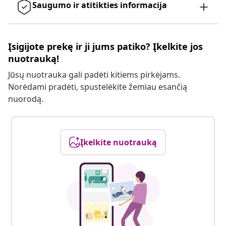
Saugumo ir atitikties informacija
Įsigijote prekę ir ji jums patiko? Įkelkite jos
nuotrauką!
Jūsų nuotrauka gali padėti kitiems pirkėjams.
Norėdami pradėti, spustelėkite žemiau esančią
nuorodą.
Įkelkite nuotrauką