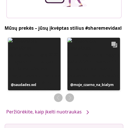
Mūsų prekės – jūsų įkvėptas stilius #sharemevidaxl
Įrašą
saudades.wd
Įrašą
moje_czarno_na_bialym
paskelbė
paskelbė
Peržiūrėkite, kaip įkelti nuotraukas