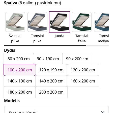
Spalva
(6 galimų pasirinkimų)
Šviesiai
Tamsiai
Juoda
Tamsiai
Tamsi
pilka
pilka
žalia
mėlyna
Dydis
80 x 200 cm
90 x 190 cm
90 x 200 cm
100 x 200 cm
120 x 190 cm
120 x 200 cm
140 x 190 cm
140 x 200 cm
160 x 200 cm
180 x 200 cm
200 x 200 cm
Modelis
Su sagutėmis