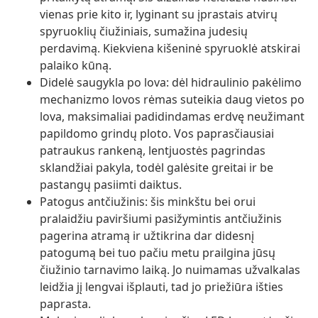
vienas prie kito ir, lyginant su įprastais atvirų
spyruoklių čiužiniais, sumažina judesių
perdavimą. Kiekviena kišeninė spyruoklė atskirai
palaiko kūną.
Didelė saugykla po lova: dėl hidraulinio pakėlimo
mechanizmo lovos rėmas suteikia daug vietos po
lova, maksimaliai padidindamas erdvę neužimant
papildomo grindų ploto. Vos paprasčiausiai
patraukus rankeną, lentjuostės pagrindas
sklandžiai pakyla, todėl galėsite greitai ir be
pastangų pasiimti daiktus.
Patogus antčiužinis: šis minkštu bei orui
pralaidžiu paviršiumi pasižymintis antčiužinis
pagerina atramą ir užtikrina dar didesnį
patogumą bei tuo pačiu metu prailgina jūsų
čiužinio tarnavimo laiką. Jo nuimamas užvalkalas
leidžia jį lengvai išplauti, tad jo priežiūra išties
paprasta.