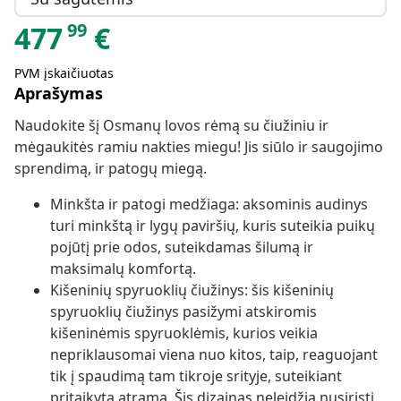
99
477
€
PVM įskaičiuotas
Aprašymas
Naudokite šį Osmanų lovos rėmą su čiužiniu ir
mėgaukitės ramiu nakties miegu! Jis siūlo ir saugojimo
sprendimą, ir patogų miegą.
Minkšta ir patogi medžiaga: aksominis audinys
turi minkštą ir lygų paviršių, kuris suteikia puikų
pojūtį prie odos, suteikdamas šilumą ir
maksimalų komfortą.
Kišeninių spyruoklių čiužinys: šis kišeninių
spyruoklių čiužinys pasižymi atskiromis
kišeninėmis spyruoklėmis, kurios veikia
nepriklausomai viena nuo kitos, taip, reaguojant
tik į spaudimą tam tikroje srityje, suteikiant
pritaikytą atramą. Šis dizainas neleidžia nusiristi