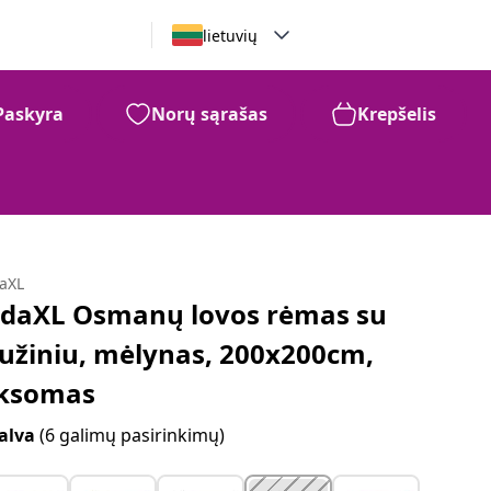
lietuvių
Paskyra
Norų sąrašas
Krepšelis
daXL
idaXL Osmanų lovos rėmas su
iužiniu, mėlynas, 200x200cm,
ksomas
alva
(6 galimų pasirinkimų)