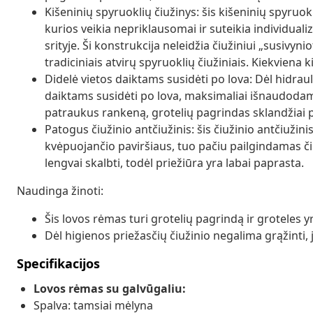
Kišeninių spyruoklių čiužinys: šis kišeninių spyruokl
kurios veikia nepriklausomai ir suteikia individua
srityje. Ši konstrukcija neleidžia čiužiniui „susivyn
tradiciniais atvirų spyruoklių čiužiniais. Kiekviena 
Didelė vietos daiktams susidėti po lova: Dėl hidra
daiktams susidėti po lova, maksimaliai išnaudod
patraukus rankeną, grotelių pagrindas sklandžiai pak
Patogus čiužinio antčiužinis: šis čiužinio antčiuži
kvėpuojančio paviršiaus, tuo pačiu pailgindamas či
lengvai skalbti, todėl priežiūra yra labai paprasta.
Naudinga žinoti:
Šis lovos rėmas turi grotelių pagrindą ir groteles 
Dėl higienos priežasčių čiužinio negalima grąžinti,
Specifikacijos
Lovos rėmas su galvūgaliu:
Spalva: tamsiai mėlyna