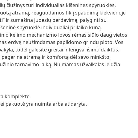
ių čiužinys turi individualias kišenines spyruokles,
lizuotą atramą, reaguodamos tik į spaudimą kiekvienoje
ioti“ ir sumažina judesių perdavimą, palyginti su
kišeninė spyruoklė individualiai prilaiko kūną.
ulinio kėlimo mechanizmo lovos rėmas siūlo daug vietos
amas erdvę neužimdamas papildomo grindų ploto. Vos
yla, todėl galėsite greitai ir lengvai išimti daiktus.
nis pagerina atramą ir komfortą dėl savo minkšto,
užinio tarnavimo laiką. Nuimamas užvalkalas leidžia
yra komplekte.
 jei pakuotė yra nuimta arba atidaryta.