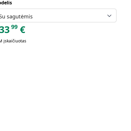
delis
Su sagutėmis
99
33
€
 įskaičiuotas