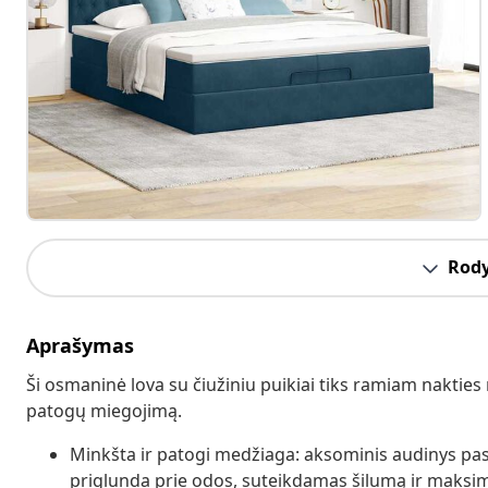
Rody
Aprašymas
Ši osmaninė lova su čiužiniu puikiai tiks ramiam nakties mi
patogų miegojimą.
Minkšta ir patogi medžiaga: aksominis audinys pasi
priglunda prie odos, suteikdamas šilumą ir maksi