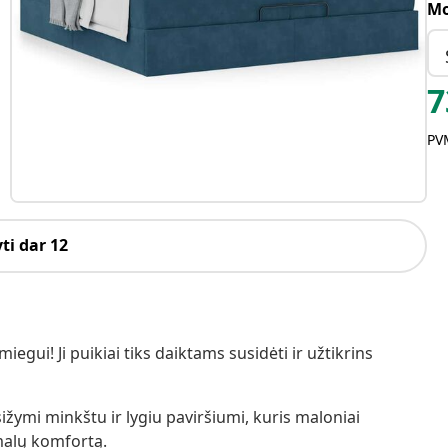
Mo
7
PVM
ti dar 12
egui! Ji puikiai tiks daiktams susidėti ir užtikrins
žymi minkštu ir lygiu paviršiumi, kuris maloniai
malų komfortą.