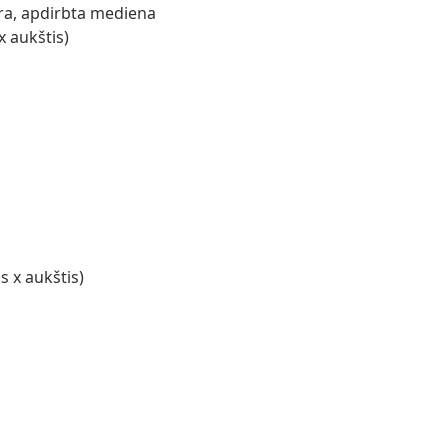
ra, apdirbta mediena
x aukštis)
s x aukštis)