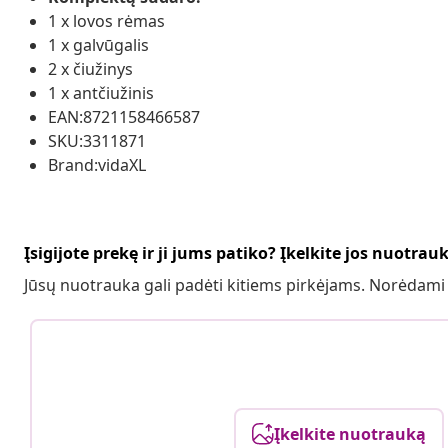
1 x lovos rėmas
1 x galvūgalis
2 x čiužinys
1 x antčiužinis
EAN:8721158466587
SKU:3311871
Brand:vidaXL
Įsigijote prekę ir ji jums patiko? Įkelkite jos nuotrau
Jūsų nuotrauka gali padėti kitiems pirkėjams. Norėdami
Įkelkite nuotrauką