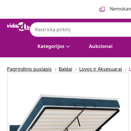
Ankstesnis
Kitas
Nemokama
Kategorijos
Aukcionai
Pagrindinis puslapis
Baldai
Lovos ir Aksesuarai