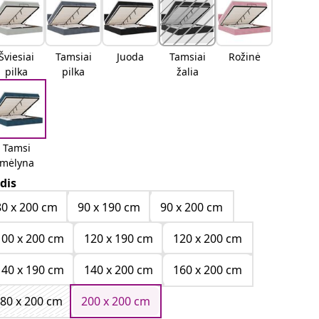
Šviesiai
Tamsiai
Juoda
Tamsiai
Rožinė
pilka
pilka
žalia
Tamsi
mėlyna
dis
80 x 200 cm
90 x 190 cm
90 x 200 cm
100 x 200 cm
120 x 190 cm
120 x 200 cm
140 x 190 cm
140 x 200 cm
160 x 200 cm
80 x 200 cm
200 x 200 cm