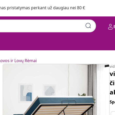
s pristatymas perkant už daugiau nei 80 €
Lovos ir Lovų Rėmai
vi
v
č
a
Sp