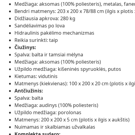
Medžiaga: aksomas (100% poliesteris), metalas, fane
Bendri matmenys: 203 x 200 x 78/88 cm (ilgis x plotis 
Didžiausia apkrova: 280 kg
Sandėliavimas po lova
Hidraulinis pakėlimo mechanizmas
Reikia surinkti: taip
Čiužinys:
Spalva: balta ir tamsiai mėlyna
Medžiaga: aksomas (100% poliesteris)
Užpildo medžiaga: kišeninės spyruoklės, putos
Kietumas: vidutinis
Matmenys (kiekvienas): 100 x 200 x 20 cm (plotis x ilgi
Antčiužinis:
Spalva: balta
Medžiaga: audinys (100% poliesteris)
Užpildo medžiaga: porolonas
Matmenys: 200 x 200 x 5 cm (plotis x ilgis x aukštis)
Nuimamas ir skalbiamas užvalkalas
Komplektą sudaro: