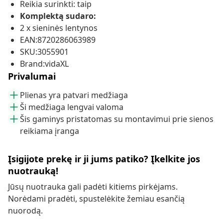
Reikia surinkti: taip
Komplektą sudaro:
2 x sieninės lentynos
EAN:8720286063989
SKU:3055901
Brand:vidaXL
Privalumai
Plienas yra patvari medžiaga
Ši medžiaga lengvai valoma
Šis gaminys pristatomas su montavimui prie sienos
reikiama įranga
Įsigijote prekę ir ji jums patiko? Įkelkite jos
nuotrauką!
Jūsų nuotrauka gali padėti kitiems pirkėjams.
Norėdami pradėti, spustelėkite žemiau esančią
nuorodą.