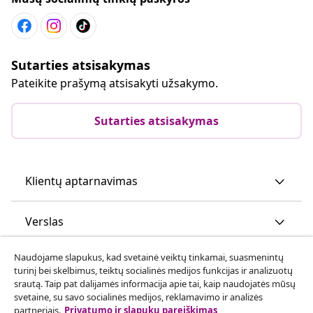
Sutarties atsisakymas
Pateikite prašymą atsisakyti užsakymo.
Sutarties atsisakymas
Klientų aptarnavimas
Verslas
Naudojame slapukus, kad svetainė veiktų tinkamai, suasmenintų
vidaXL
turinį bei skelbimus, teiktų socialinės medijos funkcijas ir analizuotų
srautą. Taip pat dalijamės informacija apie tai, kaip naudojatės mūsų
svetaine, su savo socialinės medijos, reklamavimo ir analizės
Atraskite daugiau
partneriais.
Privatumo ir slapukų pareiškimas