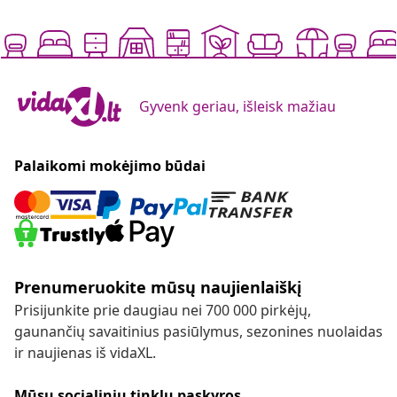
Gyvenk geriau, išleisk mažiau
Palaikomi mokėjimo būdai
Prenumeruokite mūsų naujienlaiškį
Prisijunkite prie daugiau nei 700 000 pirkėjų,
gaunančių savaitinius pasiūlymus, sezonines nuolaidas
ir naujienas iš vidaXL.
Mūsų socialinių tinklų paskyros