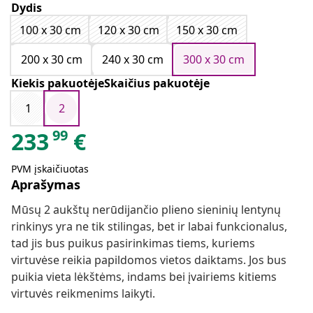
Dydis
100 x 30 cm
120 x 30 cm
150 x 30 cm
200 x 30 cm
240 x 30 cm
300 x 30 cm
Kiekis pakuotėjeSkaičius pakuotėje
1
2
99
233
€
PVM įskaičiuotas
Aprašymas
Mūsų 2 aukštų nerūdijančio plieno sieninių lentynų
rinkinys yra ne tik stilingas, bet ir labai funkcionalus,
tad jis bus puikus pasirinkimas tiems, kuriems
virtuvėse reikia papildomos vietos daiktams. Jos bus
puikia vieta lėkštėms, indams bei įvairiems kitiems
virtuvės reikmenims laikyti.