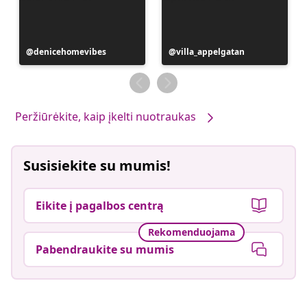
Įrašą
denicehomevibes
Įrašą
villa_appelgatan
paskelbė
paskelbė
Peržiūrėkite, kaip įkelti nuotraukas
Susisiekite su mumis!
Eikite į pagalbos centrą
Rekomenduojama
Pabendraukite su mumis