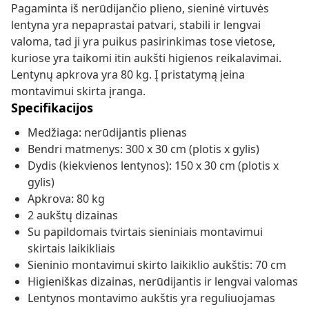
Pagaminta iš nerūdijančio plieno, sieninė virtuvės
lentyna yra nepaprastai patvari, stabili ir lengvai
valoma, tad ji yra puikus pasirinkimas tose vietose,
kuriose yra taikomi itin aukšti higienos reikalavimai.
Lentynų apkrova yra 80 kg. Į pristatymą įeina
montavimui skirta įranga.
Specifikacijos
Medžiaga: nerūdijantis plienas
Bendri matmenys: 300 x 30 cm (plotis x gylis)
Dydis (kiekvienos lentynos): 150 x 30 cm (plotis x
gylis)
Apkrova: 80 kg
2 aukštų dizainas
Su papildomais tvirtais sieniniais montavimui
skirtais laikikliais
Sieninio montavimui skirto laikiklio aukštis: 70 cm
Higieniškas dizainas, nerūdijantis ir lengvai valomas
Lentynos montavimo aukštis yra reguliuojamas