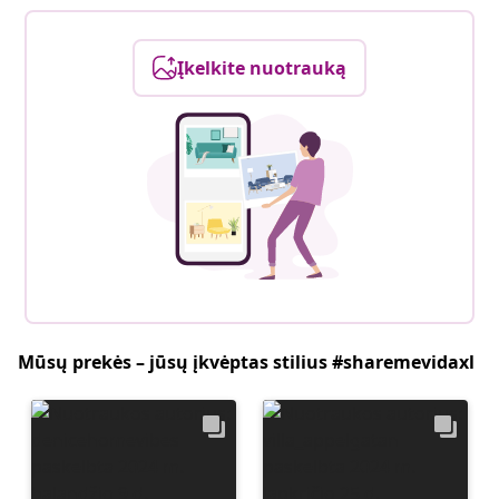
Įkelkite nuotrauką
Mūsų prekės – jūsų įkvėptas stilius #sharemevidaxl