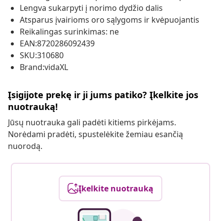
Lengva sukarpyti į norimo dydžio dalis
Atsparus įvairioms oro sąlygoms ir kvėpuojantis
Reikalingas surinkimas: ne
EAN:8720286092439
SKU:310680
Brand:vidaXL
Įsigijote prekę ir ji jums patiko? Įkelkite jos
nuotrauką!
Jūsų nuotrauka gali padėti kitiems pirkėjams.
Norėdami pradėti, spustelėkite žemiau esančią
nuorodą.
Įkelkite nuotrauką