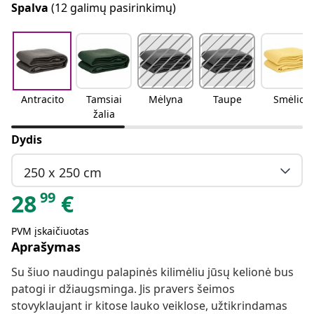
Spalva
(12 galimų pasirinkimų)
Antracito
Tamsiai
Mėlyna
Taupe
Smėlio
žalia
Dydis
250 x 250 cm
99
28
€
PVM įskaičiuotas
Aprašymas
Su šiuo naudingu palapinės kilimėliu jūsų kelionė bus
patogi ir džiaugsminga. Jis pravers šeimos
stovyklaujant ir kitose lauko veiklose, užtikrindamas