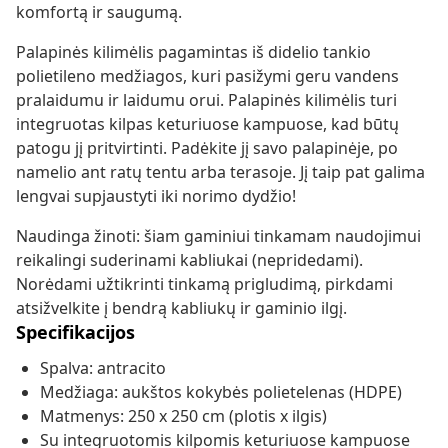
komfortą ir saugumą.
Palapinės kilimėlis pagamintas iš didelio tankio
polietileno medžiagos, kuri pasižymi geru vandens
pralaidumu ir laidumu orui. Palapinės kilimėlis turi
integruotas kilpas keturiuose kampuose, kad būtų
patogu jį pritvirtinti. Padėkite jį savo palapinėje, po
namelio ant ratų tentu arba terasoje. Jį taip pat galima
lengvai supjaustyti iki norimo dydžio!
Naudinga žinoti: šiam gaminiui tinkamam naudojimui
reikalingi suderinami kabliukai (nepridedami).
Norėdami užtikrinti tinkamą prigludimą, pirkdami
atsižvelkite į bendrą kabliukų ir gaminio ilgį.
Specifikacijos
Spalva: antracito
Medžiaga: aukštos kokybės polietelenas (HDPE)
Matmenys: 250 x 250 cm (plotis x ilgis)
Su integruotomis kilpomis keturiuose kampuose