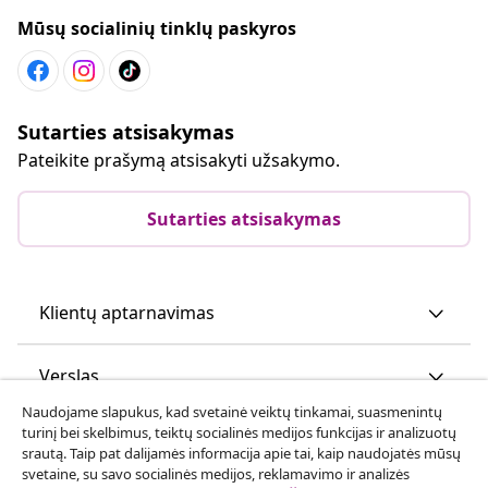
Mūsų socialinių tinklų paskyros
Sutarties atsisakymas
Pateikite prašymą atsisakyti užsakymo.
Sutarties atsisakymas
Klientų aptarnavimas
Verslas
Naudojame slapukus, kad svetainė veiktų tinkamai, suasmenintų
turinį bei skelbimus, teiktų socialinės medijos funkcijas ir analizuotų
vidaXL
srautą. Taip pat dalijamės informacija apie tai, kaip naudojatės mūsų
svetaine, su savo socialinės medijos, reklamavimo ir analizės