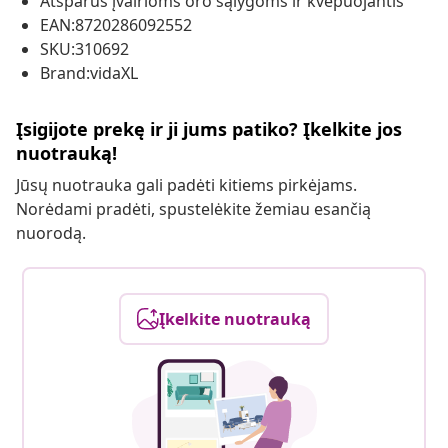
Atsparus įvairioms oro sąlygoms ir kvėpuojantis
EAN:8720286092552
SKU:310692
Brand:vidaXL
Įsigijote prekę ir ji jums patiko? Įkelkite jos
nuotrauką!
Jūsų nuotrauka gali padėti kitiems pirkėjams.
Norėdami pradėti, spustelėkite žemiau esančią
nuorodą.
Įkelkite nuotrauką