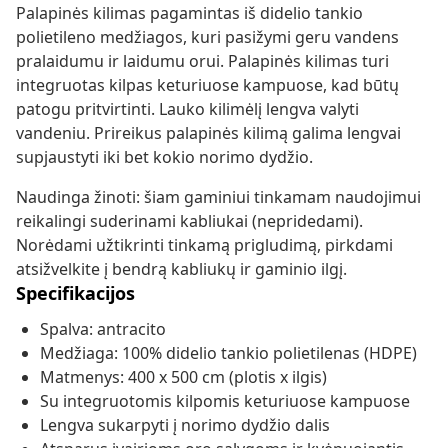
Palapinės kilimas pagamintas iš didelio tankio
polietileno medžiagos, kuri pasižymi geru vandens
pralaidumu ir laidumu orui. Palapinės kilimas turi
integruotas kilpas keturiuose kampuose, kad būtų
patogu pritvirtinti. Lauko kilimėlį lengva valyti
vandeniu. Prireikus palapinės kilimą galima lengvai
supjaustyti iki bet kokio norimo dydžio.
Naudinga žinoti: šiam gaminiui tinkamam naudojimui
reikalingi suderinami kabliukai (nepridedami).
Norėdami užtikrinti tinkamą prigludimą, pirkdami
atsižvelkite į bendrą kabliukų ir gaminio ilgį.
Specifikacijos
Spalva: antracito
Medžiaga: 100% didelio tankio polietilenas (HDPE)
Matmenys: 400 x 500 cm (plotis x ilgis)
Su integruotomis kilpomis keturiuose kampuose
Lengva sukarpyti į norimo dydžio dalis