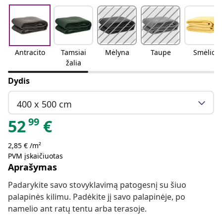
Antracito
Tamsiai
Mėlyna
Taupe
Smėlio
žalia
Dydis
400 x 500 cm
99
52
€
2,85 € /m²
PVM įskaičiuotas
Aprašymas
Padarykite savo stovyklavimą patogesnį su šiuo
palapinės kilimu. Padėkite jį savo palapinėje, po
namelio ant ratų tentu arba terasoje.