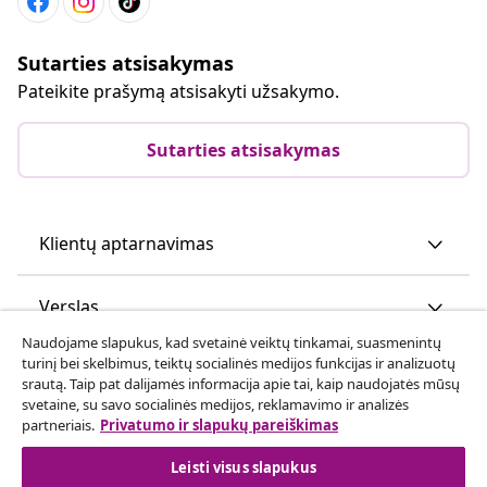
Sutarties atsisakymas
Pateikite prašymą atsisakyti užsakymo.
Sutarties atsisakymas
Klientų aptarnavimas
Verslas
Naudojame slapukus, kad svetainė veiktų tinkamai, suasmenintų
turinį bei skelbimus, teiktų socialinės medijos funkcijas ir analizuotų
vidaXL
srautą. Taip pat dalijamės informacija apie tai, kaip naudojatės mūsų
svetaine, su savo socialinės medijos, reklamavimo ir analizės
partneriais.
Privatumo ir slapukų pareiškimas
Atraskite daugiau
Leisti visus slapukus