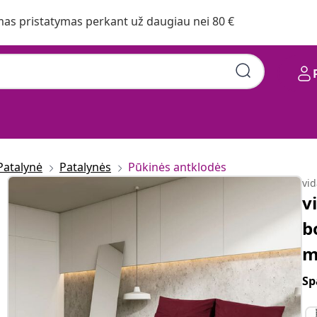
s pristatymas perkant už daugiau nei 80 €
Patalynė
Patalynės
Pūkinės antklodės
vi
v
b
m
Sp