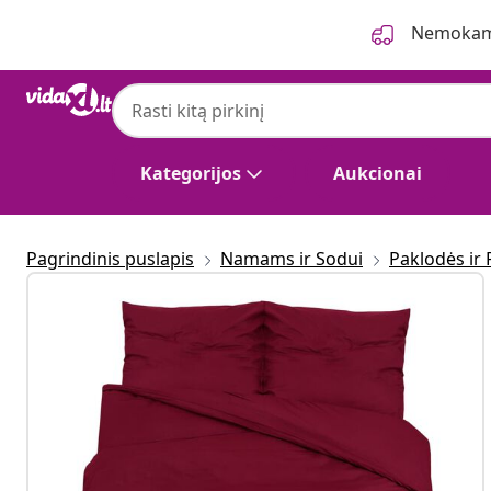
Ankstesnis
Kitas
Nemokama
Kategorijos
Aukcionai
Pagrindinis puslapis
Namams ir Sodui
Paklodės ir 