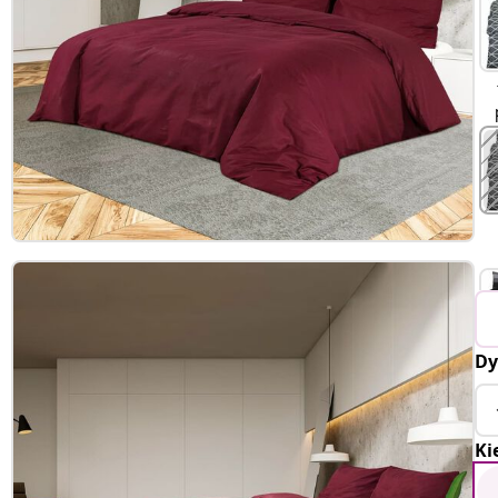
Dy
Ki