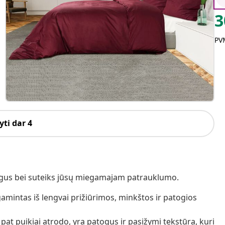
3
PVM
ti dar 4
togus bei suteiks jūsų miegamajam patrauklumo.
amintas iš lengvai prižiūrimos, minkštos ir patogios
pat puikiai atrodo, yra patogus ir pasižymi tekstūra, kuri