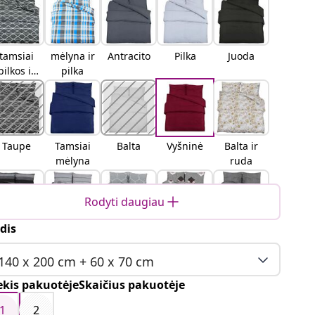
tamsiai
mėlyna ir
Antracito
Pilka
Juoda
pilkos ir
pilka
baltos
spalvos
Taupe
Tamsiai
Balta
Vyšninė
Balta ir
mėlyna
ruda
Rodyti daugiau
dis
Tamsiai
Šviesiai
Pilka ir
Įvairiasp
Tamsiai
pilka
pilka
balta
alvis
pilka ir
140 x 200 cm + 60 x 70 cm
juoda
ekis pakuotėjeSkaičius pakuotėje
1
2