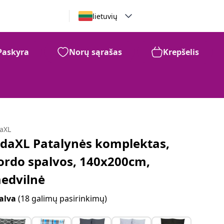
lietuvių
Paskyra
Norų sąrašas
Krepšelis
daXL
idaXL Patalynės komplektas,
ordo spalvos, 140x200cm,
edvilnė
alva
(18 galimų pasirinkimų)