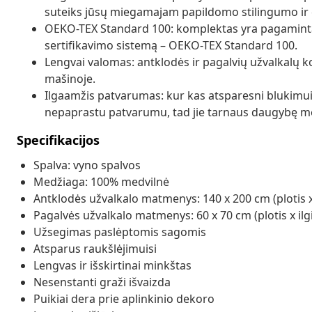
suteiks jūsų miegamajam papildomo stilingumo ir 
OEKO-TEX Standard 100: komplektas yra pagaminta
sertifikavimo sistemą – OEKO-TEX Standard 100.
Lengvai valomas: antklodės ir pagalvių užvalkalų 
mašinoje.
Ilgaamžis patvarumas: kur kas atsparesni blukimui
nepaprastu patvarumu, tad jie tarnaus daugybę m
Specifikacijos
Spalva: vyno spalvos
Medžiaga: 100% medvilnė
Antklodės užvalkalo matmenys: 140 x 200 cm (plotis x 
Pagalvės užvalkalo matmenys: 60 x 70 cm (plotis x ilg
Užsegimas paslėptomis sagomis
Atsparus raukšlėjimuisi
Lengvas ir išskirtinai minkštas
Nesenstanti graži išvaizda
Puikiai dera prie aplinkinio dekoro