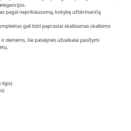
elegancijos.
s pagal nepriklausomą, kokybę užtikrinančią
komplektas gali būti paprastai skalbiamas skalbimo
 ir dėmėms, šie patalynės užvalkalai pasižymi
etų.
ilgis)
is)