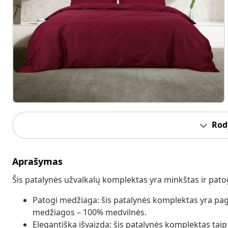
Rody
Aprašymas
Šis patalynės užvalkalų komplektas yra minkštas ir pa
Patogi medžiaga: šis patalynės komplektas yra pag
medžiagos – 100% medvilnės.
Elegantiška išvaizda: šis patalynės komplektas taip 