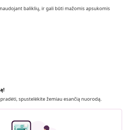
audojant baliklių, ir gali būti mažomis apsukomis
ką!
 pradėti, spustelėkite žemiau esančią nuorodą.