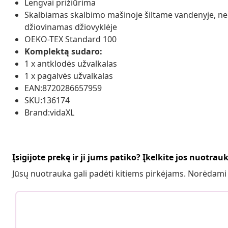
Lengvai prižiūrima
Skalbiamas skalbimo mašinoje šiltame vandenyje, nen
džiovinamas džiovyklėje
OEKO-TEX Standard 100
Komplektą sudaro:
1 x antklodės užvalkalas
1 x pagalvės užvalkalas
EAN:8720286657959
SKU:136174
Brand:vidaXL
Įsigijote prekę ir ji jums patiko? Įkelkite jos nuotrau
Jūsų nuotrauka gali padėti kitiems pirkėjams. Norėdami