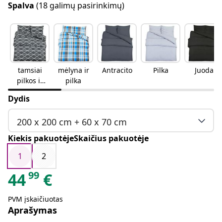
Spalva
(18 galimų pasirinkimų)
tamsiai
mėlyna ir
Antracito
Pilka
Juoda
pilkos ir
pilka
baltos
Dydis
spalvos
200 x 200 cm + 60 x 70 cm
Kiekis pakuotėjeSkaičius pakuotėje
1
2
99
44
€
PVM įskaičiuotas
Aprašymas