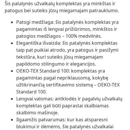
Šis patalynės užvalkalų komplektas yra minkštas ir
patogus bei suteiks jūsų miegamajam patrauklumo.
Patogi medžiaga: šis patalynės komplektas yra
pagamintas iš lengvai prižiūrimos, minkštos ir
patogios medžiagos – 100% medvilnės.
Elegantiška išvaizda: šis patalynės komplektas
taip pat puikiai atrodo, yra patogus ir pasižymi
tekstūra, kuri suteiks jūsų miegamajam
papildomo stilingumo ir elegancijos.
OEKO-TEX Standard 100: komplektas yra
pagamintas pagal nepriklausomą, kokybę
užtikrinančią sertifikavimo sistemą – OEKO-TEX
Standard 100.
Lengvai valomas: antklodės ir pagalvių užvalkalų
komplektas gali būti paprastai skalbiamas
skalbimo mašinoje.
Ilgaamžis patvarumas: kur kas atsparesni
blukimui ir dėmėms, šie patalynės užvalkalai