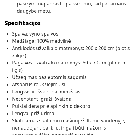
pasižymi nepaprastu patvarumu, tad jie tarnaus
daugybę metų.
Specifikacijos
Spalva: vyno spalvos
Medžiaga: 100% medvilnė
Antklodės užvalkalo matmenys: 200 x 200 cm (plotis
x ilgis)
Pagalvės užvalkalo matmenys: 60 x 70 cm (plotis x
ilgis)
Užsegimas paslėptomis sagomis
Atsparus raukšlėjimuisi
Lengvas ir išskirtinai minkštas
Nesenstanti graži išvaizda
Puikiai dera prie aplinkinio dekoro
Lengvai prižiūrima
Skalbiamas skalbimo mašinoje šiltame vandenyje,
nenaudojant baliklių, ir gali būti mažomis