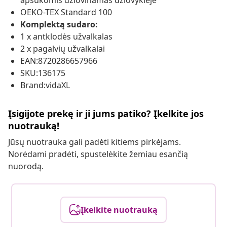
apsukomis džiovinamas džiovyklėje
OEKO-TEX Standard 100
Komplektą sudaro:
1 x antklodės užvalkalas
2 x pagalvių užvalkalai
EAN:8720286657966
SKU:136175
Brand:vidaXL
Įsigijote prekę ir ji jums patiko? Įkelkite jos
nuotrauką!
Jūsų nuotrauka gali padėti kitiems pirkėjams.
Norėdami pradėti, spustelėkite žemiau esančią
nuorodą.
Įkelkite nuotrauką