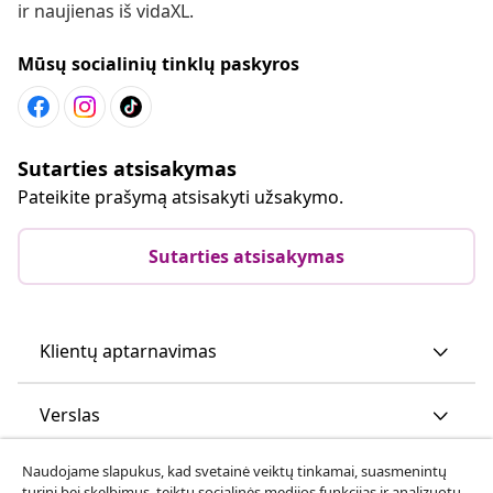
ir naujienas iš vidaXL.
Mūsų socialinių tinklų paskyros
Sutarties atsisakymas
Pateikite prašymą atsisakyti užsakymo.
Sutarties atsisakymas
Klientų aptarnavimas
Verslas
Naudojame slapukus, kad svetainė veiktų tinkamai, suasmenintų
vidaXL
turinį bei skelbimus, teiktų socialinės medijos funkcijas ir analizuotų