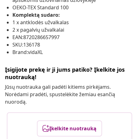
apsukomis džiovinamas džiovyklėje
OEKO-TEX Standard 100
Komplektą sudaro:
1 x antklodės užvalkalas
2 x pagalvių užvalkalai
EAN:8720286657997
SKU:136178
Brand:vidaXL
Įsigijote prekę ir ji jums patiko? Įkelkite jos
nuotrauką!
Jūsų nuotrauka gali padėti kitiems pirkėjams.
Norėdami pradėti, spustelėkite žemiau esančią
nuorodą.
Įkelkite nuotrauką