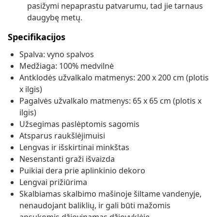
pasižymi nepaprastu patvarumu, tad jie tarnaus
daugybę metų.
Specifikacijos
Spalva: vyno spalvos
Medžiaga: 100% medvilnė
Antklodės užvalkalo matmenys: 200 x 200 cm (plotis
x ilgis)
Pagalvės užvalkalo matmenys: 65 x 65 cm (plotis x
ilgis)
Užsegimas paslėptomis sagomis
Atsparus raukšlėjimuisi
Lengvas ir išskirtinai minkštas
Nesenstanti graži išvaizda
Puikiai dera prie aplinkinio dekoro
Lengvai prižiūrima
Skalbiamas skalbimo mašinoje šiltame vandenyje,
nenaudojant baliklių, ir gali būti mažomis