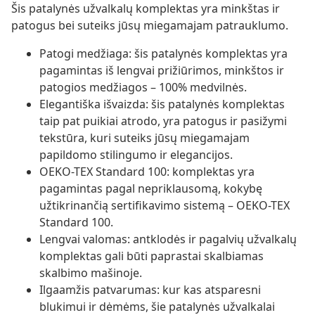
Šis patalynės užvalkalų komplektas yra minkštas ir
patogus bei suteiks jūsų miegamajam patrauklumo.
Patogi medžiaga: šis patalynės komplektas yra
pagamintas iš lengvai prižiūrimos, minkštos ir
patogios medžiagos – 100% medvilnės.
Elegantiška išvaizda: šis patalynės komplektas
taip pat puikiai atrodo, yra patogus ir pasižymi
tekstūra, kuri suteiks jūsų miegamajam
papildomo stilingumo ir elegancijos.
OEKO-TEX Standard 100: komplektas yra
pagamintas pagal nepriklausomą, kokybę
užtikrinančią sertifikavimo sistemą – OEKO-TEX
Standard 100.
Lengvai valomas: antklodės ir pagalvių užvalkalų
komplektas gali būti paprastai skalbiamas
skalbimo mašinoje.
Ilgaamžis patvarumas: kur kas atsparesni
blukimui ir dėmėms, šie patalynės užvalkalai