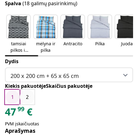
Spalva
(18 galimų pasirinkimų)
tamsiai
mėlyna ir
Antracito
Pilka
Juoda
pilkos ir
pilka
baltos
Dydis
spalvos
200 x 200 cm + 65 x 65 cm
Kiekis pakuotėjeSkaičius pakuotėje
1
2
99
47
€
PVM įskaičiuotas
Aprašymas