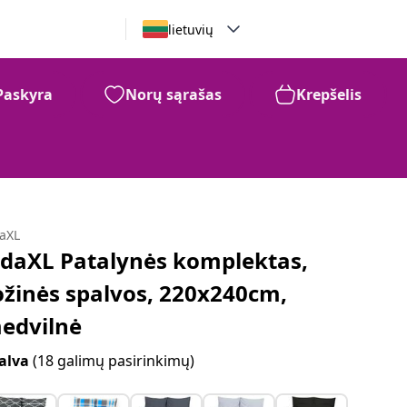
lietuvių
Paskyra
Norų sąrašas
Krepšelis
daXL
idaXL Patalynės komplektas,
ožinės spalvos, 220x240cm,
edvilnė
alva
(18 galimų pasirinkimų)