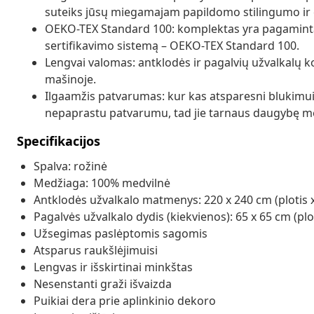
suteiks jūsų miegamajam papildomo stilingumo ir 
OEKO-TEX Standard 100: komplektas yra pagaminta
sertifikavimo sistemą – OEKO-TEX Standard 100.
Lengvai valomas: antklodės ir pagalvių užvalkalų 
mašinoje.
Ilgaamžis patvarumas: kur kas atsparesni blukimui
nepaprastu patvarumu, tad jie tarnaus daugybę m
Specifikacijos
Spalva: rožinė
Medžiaga: 100% medvilnė
Antklodės užvalkalo matmenys: 220 x 240 cm (plotis x 
Pagalvės užvalkalo dydis (kiekvienos): 65 x 65 cm (ploti
Užsegimas paslėptomis sagomis
Atsparus raukšlėjimuisi
Lengvas ir išskirtinai minkštas
Nesenstanti graži išvaizda
Puikiai dera prie aplinkinio dekoro