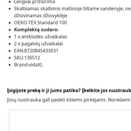
Lengvai prižiūrima
Skalbiamas skalbimo mašinoje šiltame vandenyje, nen
džiovinamas džiovyklėje
OEKO-TEX Standard 100
Komplektą sudaro:
1 x antklodės užvalkalas
2 x pagalvių užvalkalai
EAN:8720845433031
SKU:136512
Brand:vidaXL
Įsigijote prekę ir ji jums patiko? Įkelkite jos nuotrau
Jūsų nuotrauka gali padėti kitiems pirkėjams. Norėdami