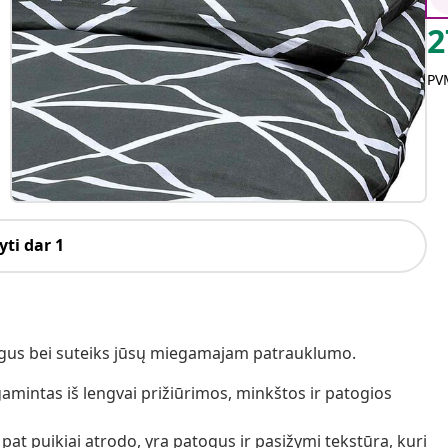
2
PVM
ti dar 1
togus bei suteiks jūsų miegamajam patrauklumo.
amintas iš lengvai prižiūrimos, minkštos ir patogios
pat puikiai atrodo, yra patogus ir pasižymi tekstūra, kuri