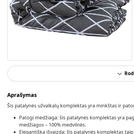
Rody
Aprašymas
Šis patalynės užvalkalų komplektas yra minkštas ir pa
Patogi medžiaga: šis patalynės komplektas yra pag
medžiagos – 100% medvilnės.
Elegantiška išvaizda: šis patalynės komplektas taip 