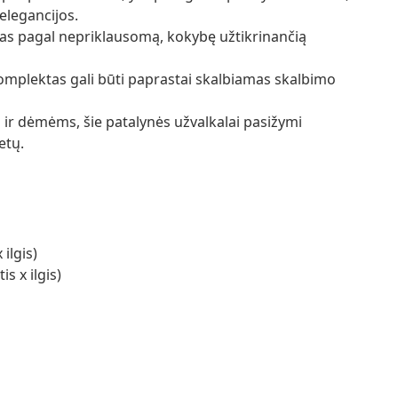
elegancijos.
s pagal nepriklausomą, kokybę užtikrinančią
komplektas gali būti paprastai skalbiamas skalbimo
 ir dėmėms, šie patalynės užvalkalai pasižymi
etų.
ilgis)
s x ilgis)