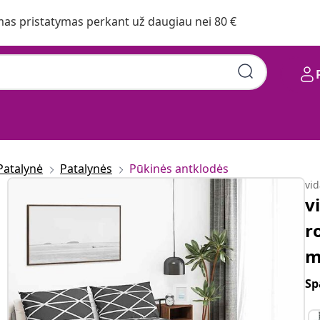
s pristatymas perkant už daugiau nei 80 €
Patalynė
Patalynės
Pūkinės antklodės
vi
v
r
m
Sp