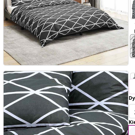
Dy
Ki