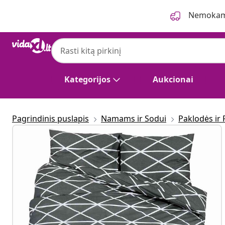
Ankstesnis
Kitas
Nemokama
Kategorijos
Aukcionai
Pagrindinis puslapis
Namams ir Sodui
Paklodės ir 