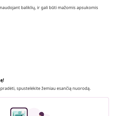
audojant baliklių, ir gali būti mažomis apsukomis
ką!
 pradėti, spustelėkite žemiau esančią nuorodą.