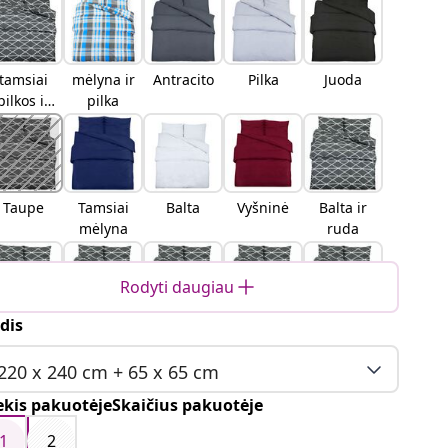
tamsiai
mėlyna ir
Antracito
Pilka
Juoda
pilkos ir
pilka
baltos
spalvos
Taupe
Tamsiai
Balta
Vyšninė
Balta ir
mėlyna
ruda
Rodyti daugiau
dis
Tamsiai
Šviesiai
Pilka ir
Įvairiasp
Tamsiai
pilka
pilka
balta
alvis
pilka ir
220 x 240 cm + 65 x 65 cm
juoda
ekis pakuotėjeSkaičius pakuotėje
1
2