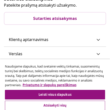
Pateikite prašymą atsisakyti užsakymo.
Sutarties atsisakymas
Klientų aptarnavimas
Verslas
Naudojame slapukus, kad svetainė veiktų tinkamai, suasmenintų
vidaXL
turinį bei skelbimus, teiktų socialinės medijos funkcijas ir analizuotų
srautą. Taip pat dalijamės informacija apie tai, kaip naudojatės mūsų
svetaine, su savo socialinės medijos, reklamavimo ir analizės
Atraskite daugiau
partneriais.
Privatumo ir slapukų pareiškimas
Leisti visus slapukus
Atsisakyti visų