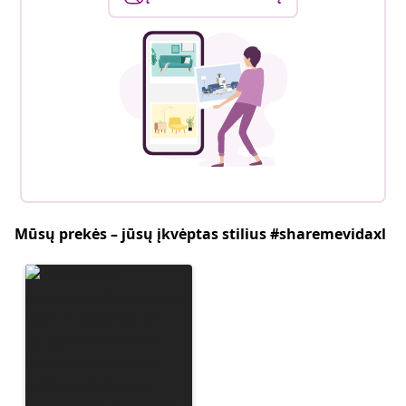
Mūsų prekės – jūsų įkvėptas stilius #sharemevidaxl