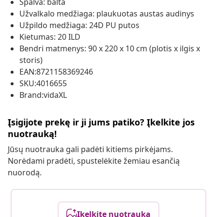
Spalva: balta
Užvalkalo medžiaga: plaukuotas austas audinys
Užpildo medžiaga: 24D PU putos
Kietumas: 20 ILD
Bendri matmenys: 90 x 220 x 10 cm (plotis x ilgis x
storis)
EAN:8721158369246
SKU:4016655
Brand:vidaXL
Įsigijote prekę ir ji jums patiko? Įkelkite jos
nuotrauką!
Jūsų nuotrauka gali padėti kitiems pirkėjams.
Norėdami pradėti, spustelėkite žemiau esančią
nuorodą.
Įkelkite nuotrauką