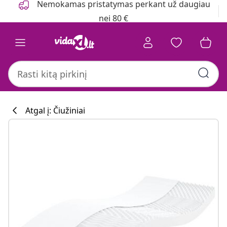
Nemokamas pristatymas perkant už daugiau
nei 80 €
Atgal į: Čiužiniai