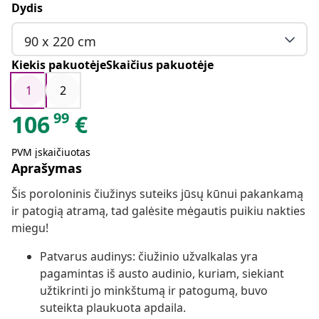
Dydis
90 x 220 cm
Kiekis pakuotėjeSkaičius pakuotėje
1
2
99
106
€
PVM įskaičiuotas
Aprašymas
Šis poroloninis čiužinys suteiks jūsų kūnui pakankamą
ir patogią atramą, tad galėsite mėgautis puikiu nakties
miegu!
Patvarus audinys: čiužinio užvalkalas yra
pagamintas iš austo audinio, kuriam, siekiant
užtikrinti jo minkštumą ir patogumą, buvo
suteikta plaukuota apdaila.