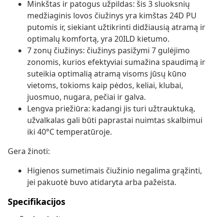
Minkštas ir patogus užpildas: šis 3 sluoksnių
medžiaginis lovos čiužinys yra kimštas 24D PU
putomis ir, siekiant užtikrinti didžiausią atramą ir
optimalų komfortą, yra 20ILD kietumo.
7 zonų čiužinys: čiužinys pasižymi 7 gulėjimo
zonomis, kurios efektyviai sumažina spaudimą ir
suteikia optimalią atramą visoms jūsų kūno
vietoms, tokioms kaip pėdos, keliai, klubai,
juosmuo, nugara, pečiai ir galva.
Lengva priežiūra: kadangi jis turi užtrauktuką,
užvalkalas gali būti paprastai nuimtas skalbimui
iki 40°C temperatūroje.
Gera žinoti:
Higienos sumetimais čiužinio negalima grąžinti,
jei pakuotė buvo atidaryta arba pažeista.
Specifikacijos