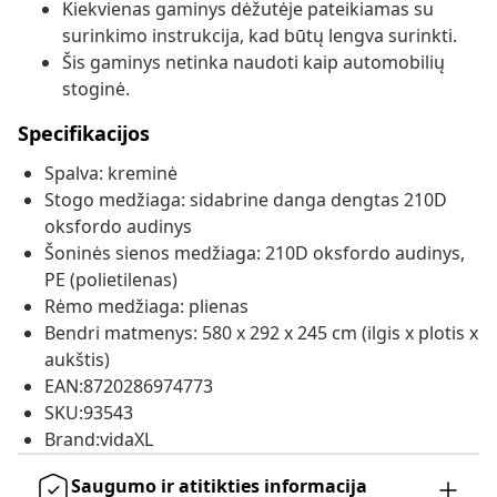
Kiekvienas gaminys dėžutėje pateikiamas su
surinkimo instrukcija, kad būtų lengva surinkti.
Šis gaminys netinka naudoti kaip automobilių
stoginė.
Specifikacijos
Spalva: kreminė
Stogo medžiaga: sidabrine danga dengtas 210D
oksfordo audinys
Šoninės sienos medžiaga: 210D oksfordo audinys,
PE (polietilenas)
Rėmo medžiaga: plienas
Bendri matmenys: 580 x 292 x 245 cm (ilgis x plotis x
aukštis)
EAN:8720286974773
SKU:93543
Brand:vidaXL
Saugumo ir atitikties informacija