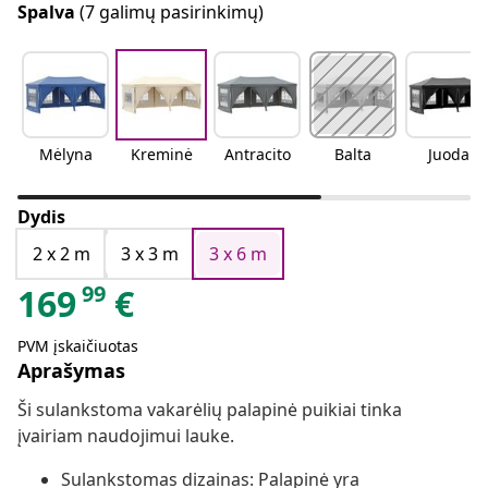
Spalva
(7 galimų pasirinkimų)
Mėlyna
Kreminė
Antracito
Balta
Juoda
Dydis
2 x 2 m
3 x 3 m
3 x 6 m
99
169
€
PVM įskaičiuotas
Aprašymas
Ši sulankstoma vakarėlių palapinė puikiai tinka
įvairiam naudojimui lauke.
Sulankstomas dizainas: Palapinė yra