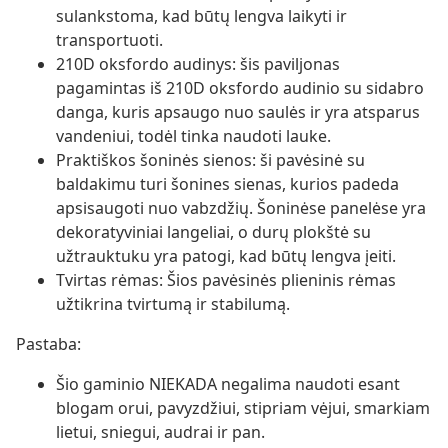
sulankstoma, kad būtų lengva laikyti ir
transportuoti.
210D oksfordo audinys: šis paviljonas
pagamintas iš 210D oksfordo audinio su sidabro
danga, kuris apsaugo nuo saulės ir yra atsparus
vandeniui, todėl tinka naudoti lauke.
Praktiškos šoninės sienos: ši pavėsinė su
baldakimu turi šonines sienas, kurios padeda
apsisaugoti nuo vabzdžių. Šoninėse panelėse yra
dekoratyviniai langeliai, o durų plokštė su
užtrauktuku yra patogi, kad būtų lengva įeiti.
Tvirtas rėmas: Šios pavėsinės plieninis rėmas
užtikrina tvirtumą ir stabilumą.
Pastaba:
Šio gaminio NIEKADA negalima naudoti esant
blogam orui, pavyzdžiui, stipriam vėjui, smarkiam
lietui, sniegui, audrai ir pan.