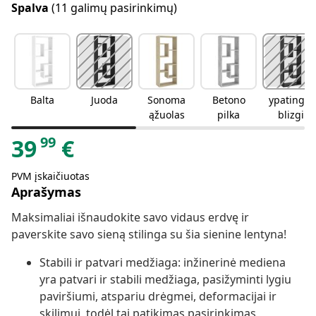
Spalva
(11 galimų pasirinkimų)
Balta
Juoda
Sonoma
Betono
ypatingai
ąžuolas
pilka
blizgi
juoda
99
39
€
PVM įskaičiuotas
Aprašymas
Maksimaliai išnaudokite savo vidaus erdvę ir
paverskite savo sieną stilinga su šia sienine lentyna!
Stabili ir patvari medžiaga: inžinerinė mediena
yra patvari ir stabili medžiaga, pasižyminti lygiu
paviršiumi, atspariu drėgmei, deformacijai ir
skilimui, todėl tai patikimas pasirinkimas