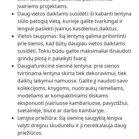
įvairiems projektams.
Daug vietos daiktams susidėti: ši kabanti lentyna
siūlo patogią vietą, kurioje galite tvarkingai ir
lengvai pasiekti įvairius kasdienius daiktus.
Vietos taupymas: šią lentyną galima pritvirtinti
prie sienos, kad būtų daugiau vietos daiktams
susidėti. Tokiu būdu galite maksimaliai išnaudoti
grindų plotą ir palaikyti švarą.
Daugiafunkcinė sieninė lentyna: prie sienos
tvirtinama lentyna skirta tiek dekoravimui, tiek
daiktų laikymui namuose. Galite jį naudoti savo
kolekcijoms, knygoms, nuotraukų rėmeliams,
modeliams ar kompaktiniams diskams
eksponuoti įvairiuose kambariuose, pavyzdžiui,
svetainėje, biure ar darbo kambaryje.
Lengva priežiūra: šią sieninę saugyklą lengva
valyti drėgnu skudurėliu ir ji nereikalauja daug
priežiūros.