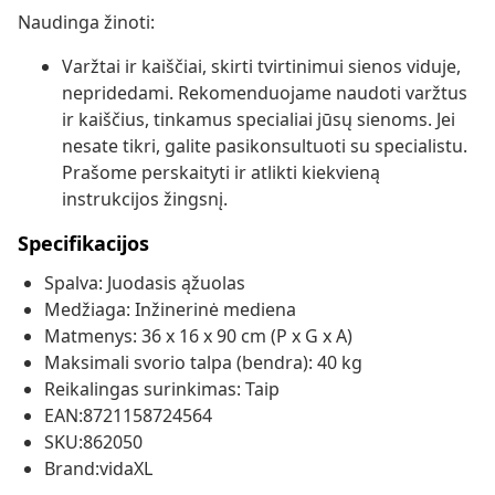
Naudinga žinoti:
Varžtai ir kaiščiai, skirti tvirtinimui sienos viduje,
nepridedami. Rekomenduojame naudoti varžtus
ir kaiščius, tinkamus specialiai jūsų sienoms. Jei
nesate tikri, galite pasikonsultuoti su specialistu.
Prašome perskaityti ir atlikti kiekvieną
instrukcijos žingsnį.
Specifikacijos
Spalva: Juodasis ąžuolas
Medžiaga: Inžinerinė mediena
Matmenys: 36 x 16 x 90 cm (P x G x A)
Maksimali svorio talpa (bendra): 40 kg
Reikalingas surinkimas: Taip
EAN:8721158724564
SKU:862050
Brand:vidaXL