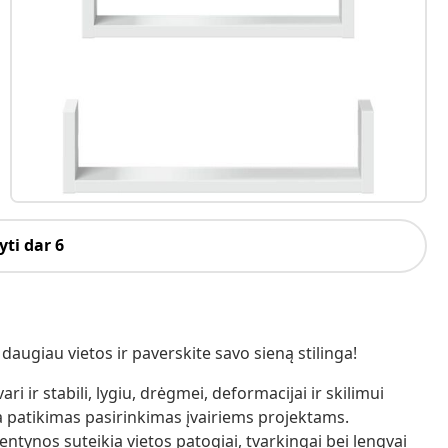
ti dar 6
daugiau vietos ir paverskite savo sieną stilinga!
i ir stabili, lygiu, drėgmei, deformacijai ir skilimui
ra patikimas pasirinkimas įvairiems projektams.
ntynos suteikia vietos patogiai, tvarkingai bei lengvai