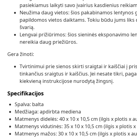
pasiekiamus laikyti savo įvairius kasdienius reikia
Neužima daug vietos: šios pakabinamos lentynos ga
papildomos vietos daiktams. Tokiu būdu jums liks d
švarią.
Lengvai prižiūrimos: šios sieninės eksponavimo le
nereikia daug priežiūros.
Gera žinoti:
Tvirtinimui prie sienos skirti sraigtai ir kaiščiai į 
tinkančius sraigtus ir kaiščius. Jei nesate tikri, pag
kiekvieną instrukcijose nurodytą žingsnį.
Specifikacijos
Spalva: balta
Medžiaga: apdirbta mediena
Matmenys didelės: 40 x 10 x 10,5 cm (ilgis x plotis x a
Matmenys vidutinės: 35 x 10 x 10,5 cm (ilgis x plotis x
Matmenys mažos: 30 x 10 x 10,5 cm (ilgis x plotis x au