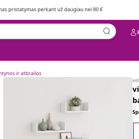
s pristatymas perkant už daugiau nei 80 €
ntynos ir atbrailos
vi
v
b
Sp