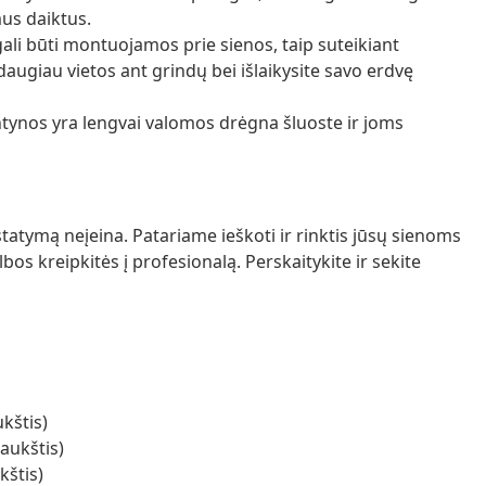
mus daiktus.
li būti montuojamos prie sienos, taip suteikiant
augiau vietos ant grindų bei išlaikysite savo erdvę
ntynos yra lengvai valomos drėgna šluoste ir joms
pristatymą neįeina. Patariame ieškoti ir rinktis jūsų sienoms
albos kreipkitės į profesionalą. Perskaitykite ir sekite
ukštis)
 aukštis)
kštis)