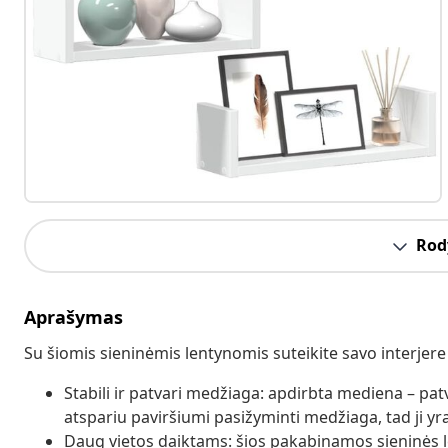
Rody
Aprašymas
Su šiomis sieninėmis lentynomis suteikite savo interjere 
Stabili ir patvari medžiaga: apdirbta mediena – patvar
atspariu paviršiumi pasižyminti medžiaga, tad ji y
Daug vietos daiktams: šios pakabinamos sieninės le