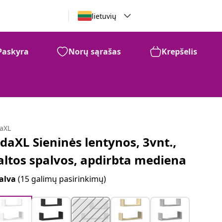
lietuvių
Paskyra
Norų sąrašas
Krepšelis
daXL
idaXL Sieninės lentynos, 3vnt.,
altos spalvos, apdirbta mediena
alva
(15 galimų pasirinkimų)