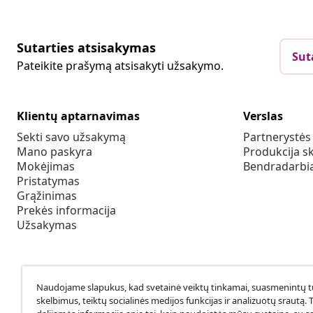
Sutarties atsisakymas
Sut
Pateikite prašymą atsisakyti užsakymo.
Klientų aptarnavimas
Verslas
Sekti savo užsakymą
Partnerystė
Mano paskyra
Produkcija sk
Mokėjimas
Bendradarbia
Pristatymas
Grąžinimas
Prekės informacija
Užsakymas
Naudojame slapukus, kad svetainė veiktų tinkamai, suasmenintų tu
skelbimus, teiktų socialinės medijos funkcijas ir analizuotų srautą. 