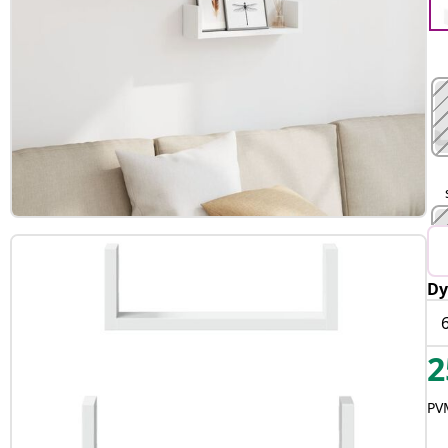
Dy
2
PVM