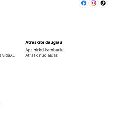
Atraskite daugiau
Apsipirkti kambariui
s vidaXL
Atrask nuolaidas
o