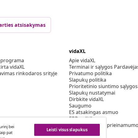
arties atsisakymas
vidaXL
s programa
Apie vidaXL
irta vidaXL
Terminai ir sąlygos Pardavėja
vimas rinkodaros srityje
Privatumo politika
Slapukų politika
Prioritetinio siuntimo sąlygos
Slapukų nustatymai
Dirbkite vidaXL
Saugumo
ES atsakingas asmuo
EPR politiką
Pareiškimas dėl prieinamum
rinį bei
Leisti visus slapukus
Taip pat