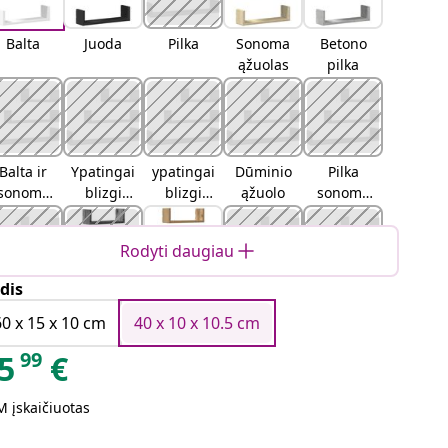
Balta
Juoda
Pilka
Sonoma
Betono
ąžuolas
pilka
Balta ir
Ypatingai
ypatingai
Dūminio
Pilka
sonoma
blizgi
blizgi
ąžuolo
sonoma
ąžuolo
balta
pilka
ąžuolo
Rodyti daugiau
dis
ruda
Sena
Ąžuolo
artisano
juoda
ąžuolo
mediena
ąžuolo
ąžuolo
60 x 15 x 10 cm
40 x 10 x 10.5 cm
99
5
€
 įskaičiuotas