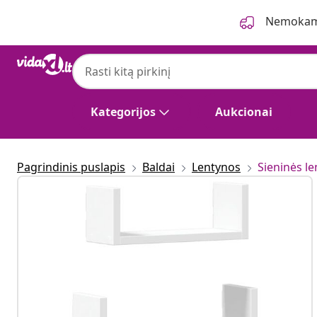
Ankstesnis
Kitas
Nemokama
Kategorijos
Aukcionai
Pagrindinis puslapis
Baldai
Lentynos
Sieninės le