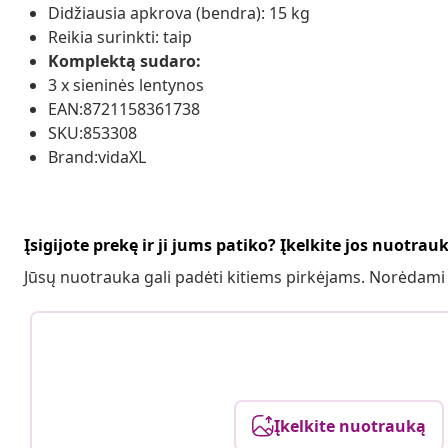
Didžiausia apkrova (bendra): 15 kg
Reikia surinkti: taip
Komplektą sudaro:
3 x sieninės lentynos
EAN:8721158361738
SKU:853308
Brand:vidaXL
Įsigijote prekę ir ji jums patiko? Įkelkite jos nuotrau
Jūsų nuotrauka gali padėti kitiems pirkėjams. Norėdami
Įkelkite nuotrauką