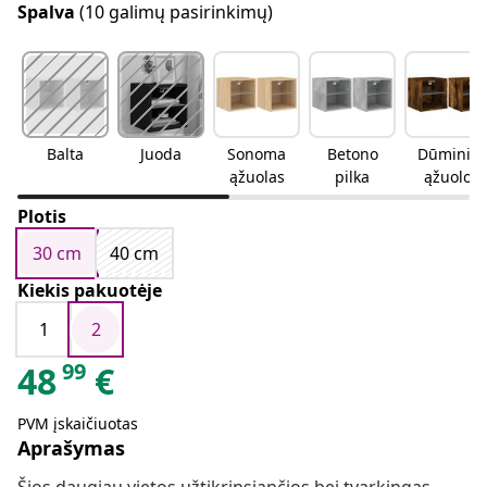
Spalva
(10 galimų pasirinkimų)
Balta
Juoda
Sonoma
Betono
Dūminio
ąžuolas
pilka
ąžuolo
Plotis
30 cm
40 cm
Kiekis pakuotėje
1
2
99
48
€
PVM įskaičiuotas
Aprašymas