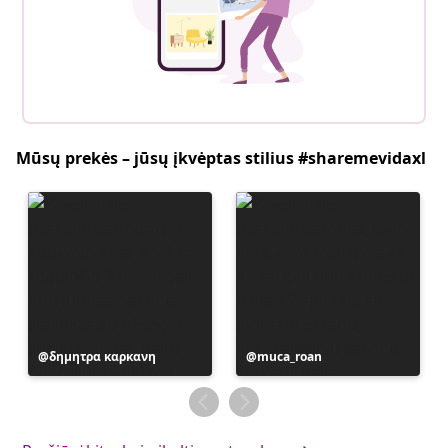
Mūsų prekės – jūsų įkvėptas stilius #sharemevidaxl
Įrašą
δημητρα καρκανη
Įrašą
muca_roan
paskelbė
paskelbė