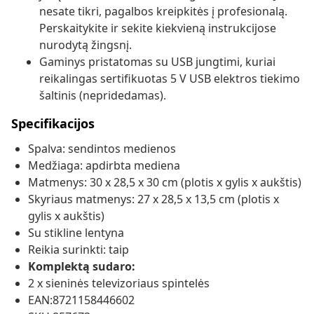
nesate tikri, pagalbos kreipkitės į profesionalą.
Perskaitykite ir sekite kiekvieną instrukcijose
nurodytą žingsnį.
Gaminys pristatomas su USB jungtimi, kuriai
reikalingas sertifikuotas 5 V USB elektros tiekimo
šaltinis (nepridedamas).
Specifikacijos
Spalva: sendintos medienos
Medžiaga: apdirbta mediena
Matmenys: 30 x 28,5 x 30 cm (plotis x gylis x aukštis)
Skyriaus matmenys: 27 x 28,5 x 13,5 cm (plotis x
gylis x aukštis)
Su stikline lentyna
Reikia surinkti: taip
Komplektą sudaro:
2 x sieninės televizoriaus spintelės
EAN:8721158446602