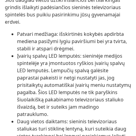
Šios daugiau vietos užtikrinsiančios bei tvarkingas
grindis išlaikyti padėsiančios sieninės televizoriaus
spintelės bus puikiu pasirinkimu jūsų gyvenamajai
erdvei.
Patvari medžiaga: išskirtinės kokybės apdirbta
mediena pasižymi lygiu paviršiumi bei yra tvirta,
stabili ir atspari drėgmei.
Įvairių spalvų LED lemputės: sieninėje medijos
spintelėje yra įmontuotos ryškios įvairių spalvų
LED lemputės. Lempučių spalvą galėsite
paprastai pakeisti ir netgi nustatyti jas, jog
prisitaikytų automatiškai įvairių meniu nustatymų
pagalba. Šios LED lemputės ne tik paryškins
šiuolaikišką pakabinamo televizoriaus staliuko
išvaizdą, bet ir suteiks jam madingo
patrauklumo.
Daug vietos daiktams: sieninis televizoriaus
staliukas turi stiklinę lentyną, kuri suteikia daug