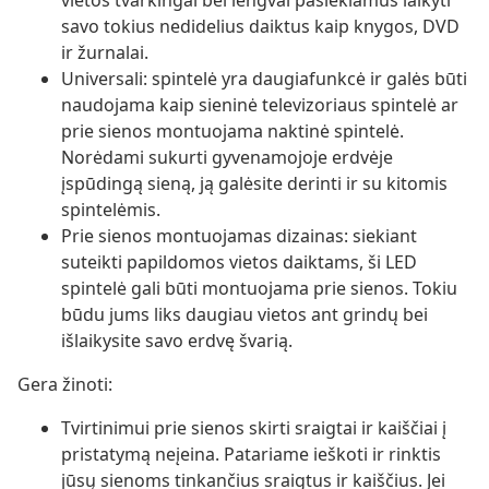
vietos tvarkingai bei lengvai pasiekiamus laikyti
savo tokius nedidelius daiktus kaip knygos, DVD
ir žurnalai.
Universali: spintelė yra daugiafunkcė ir galės būti
naudojama kaip sieninė televizoriaus spintelė ar
prie sienos montuojama naktinė spintelė.
Norėdami sukurti gyvenamojoje erdvėje
įspūdingą sieną, ją galėsite derinti ir su kitomis
spintelėmis.
Prie sienos montuojamas dizainas: siekiant
suteikti papildomos vietos daiktams, ši LED
spintelė gali būti montuojama prie sienos. Tokiu
būdu jums liks daugiau vietos ant grindų bei
išlaikysite savo erdvę švarią.
Gera žinoti:
Tvirtinimui prie sienos skirti sraigtai ir kaiščiai į
pristatymą neįeina. Patariame ieškoti ir rinktis
jūsų sienoms tinkančius sraigtus ir kaiščius. Jei