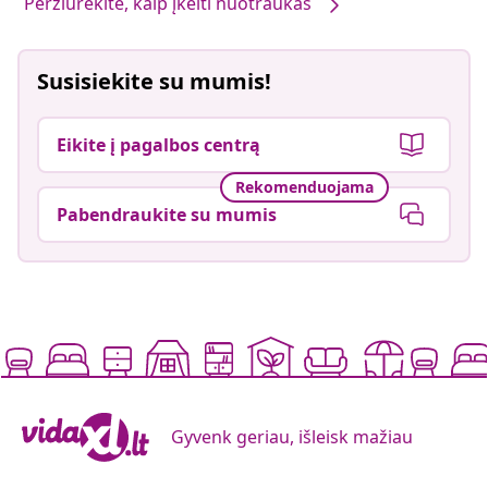
Peržiūrėkite, kaip įkelti nuotraukas
Susisiekite su mumis!
Eikite į pagalbos centrą
Rekomenduojama
Pabendraukite su mumis
Gyvenk geriau, išleisk mažiau