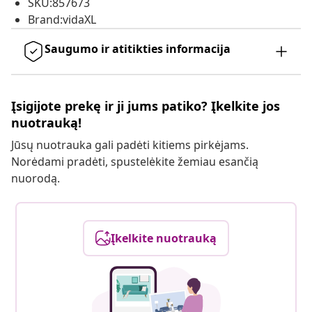
SKU:857673
Brand:vidaXL
Saugumo ir atitikties informacija
Įsigijote prekę ir ji jums patiko? Įkelkite jos
nuotrauką!
Jūsų nuotrauka gali padėti kitiems pirkėjams.
Norėdami pradėti, spustelėkite žemiau esančią
nuorodą.
Įkelkite nuotrauką