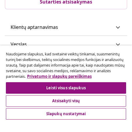
Sutarties atsisakymas
Klientų aptarnavimas
Verslas
Naudojame slapukus, kad svetainė veiktų tinkamai, suasmenintų
turinį bei skelbimus, teiktų socialinės medijos funkcijas ir analizuotų
vidaXL
srautą. Taip pat dalijamės informacija apie tai, kaip naudojatės mūsų
svetaine, su savo socialinės medijos, reklamavimo ir analizės
partneriais.
Privatumo ir slapukų pareiškimas
Atraskite daugiau
Leisti visus slapukus
Atsisakyti visų
Slapukų nustatymai
© 2008-2026 vidaXL www.vidaxl.lt yra vidaXL Marketplace
Europe B.V. internetinė parduotuvė