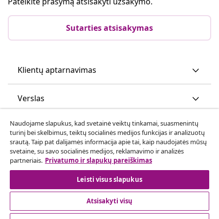
Pateikite prašymą atsisakyti užsakymo.
Sutarties atsisakymas
Klientų aptarnavimas
Verslas
Naudojame slapukus, kad svetainė veiktų tinkamai, suasmenintų
vidaXL
turinį bei skelbimus, teiktų socialinės medijos funkcijas ir analizuotų
srautą. Taip pat dalijamės informacija apie tai, kaip naudojatės mūsų
svetaine, su savo socialinės medijos, reklamavimo ir analizės
Atraskite daugiau
partneriais.
Privatumo ir slapukų pareiškimas
Leisti visus slapukus
Atsisakyti visų