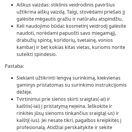
Aiškus vaizdas: stiklinis veidrodinis paviršius
užtikrina aiškų vaizdą. Taigi, stovėdami priešais jį
galėsite mėgautis gražiu ir natūraliu atspindžiu.
Keli naudojimo būdai: kosmetinį veidrodį galėsite
naudoti, norėdami papuošti savo miegamąjį,
drabužių spintą, koridorių, svetainę, vonios
kambarį ir bet kokias kitas vietas, kurioms norite
suteikti spindesio.
Pastaba:
Siekiant užtikrinti lengvą surinkimą, kiekvienas
gaminys pristatomas su surinkimo instrukcijomis
dėžėje.
Tvirtinimui prie sienos skirti sraigtas(-ai) ir
kaištis(-iai) į pristatymą neįeina. Ieškokite ir
rinkitės jūsų sienoms tinkančius sraigtą(-us) ir
kaištį(-ius). Jei nesate tikri, pagalbos kreipkitės į
profesionalą. Atidžiai perskaitykite ir sekite