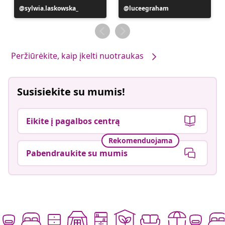
Įrašą
sylwia.laskowska_
Įrašą
luceegraham
paskelbė
paskelbė
Peržiūrėkite, kaip įkelti nuotraukas
Susisiekite su mumis!
Eikite į pagalbos centrą
Rekomenduojama
Pabendraukite su mumis