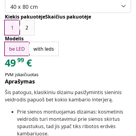
40 x 80 cm
Kiekis pakuotėjeSkaičius pakuotėje
1
2
Modelis
be LED
with leds
99
49
€
PVM įskaičiuotas
Aprašymas
Šis patogus, klasikiniu dizainu pasižymintis sieninis
veidrodis papuoš bet kokio kambario interjerą.
Prie sienos montuojamas dizainas: kosmetinis
veidrodis turi montavimui prie sienos skirtus
spaustukus, tad jis ypač tiks ribotos erdvės
kambariuose.