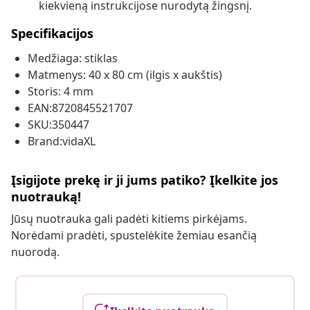
kiekvieną instrukcijose nurodytą žingsnį.
Specifikacijos
Medžiaga: stiklas
Matmenys: 40 x 80 cm (ilgis x aukštis)
Storis: 4 mm
EAN:8720845521707
SKU:350447
Brand:vidaXL
Įsigijote prekę ir ji jums patiko? Įkelkite jos
nuotrauką!
Jūsų nuotrauka gali padėti kitiems pirkėjams.
Norėdami pradėti, spustelėkite žemiau esančią
nuorodą.