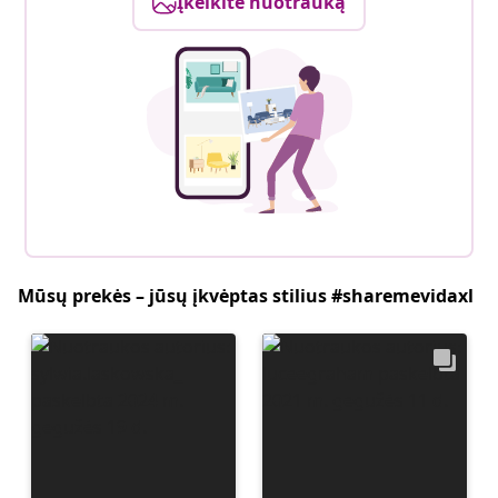
Įkelkite nuotrauką
Mūsų prekės – jūsų įkvėptas stilius #sharemevidaxl