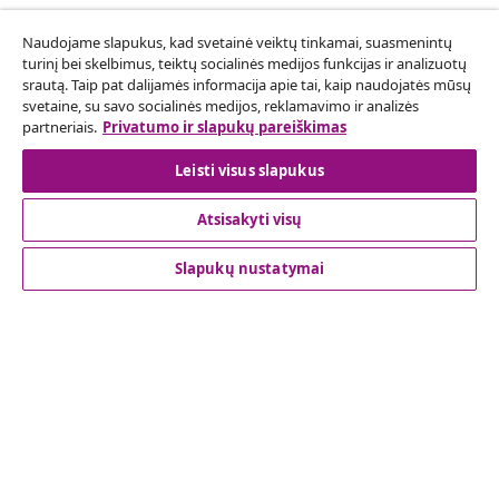
Sutarties atsisakymas
Naudojame slapukus, kad svetainė veiktų tinkamai, suasmenintų
turinį bei skelbimus, teiktų socialinės medijos funkcijas ir analizuotų
Pateikite prašymą atsisakyti užsakymo.
srautą. Taip pat dalijamės informacija apie tai, kaip naudojatės mūsų
svetaine, su savo socialinės medijos, reklamavimo ir analizės
Sutarties atsisakymas
partneriais.
Privatumo ir slapukų pareiškimas
Leisti visus slapukus
Atsisakyti visų
Klientų aptarnavimas
Slapukų nustatymai
Verslas
vidaXL
Atraskite daugiau