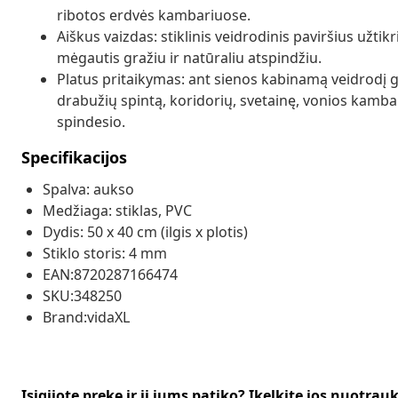
ribotos erdvės kambariuose.
Aiškus vaizdas: stiklinis veidrodinis paviršius užtikr
mėgautis gražiu ir natūraliu atspindžiu.
Platus pritaikymas: ant sienos kabinamą veidrodį 
drabužių spintą, koridorių, svetainę, vonios kambarį
spindesio.
Specifikacijos
Spalva: aukso
Medžiaga: stiklas, PVC
Dydis: 50 x 40 cm (ilgis x plotis)
Stiklo storis: 4 mm
EAN:8720287166474
SKU:348250
Brand:vidaXL
Įsigijote prekę ir ji jums patiko? Įkelkite jos nuotrau