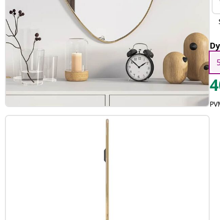
Dy
4
PVM