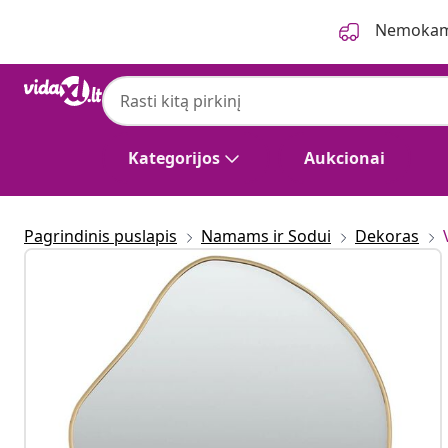
Ankstesnis
Kitas
Nemokama
Kategorijos
Aukcionai
Pagrindinis puslapis
Namams ir Sodui
Dekoras