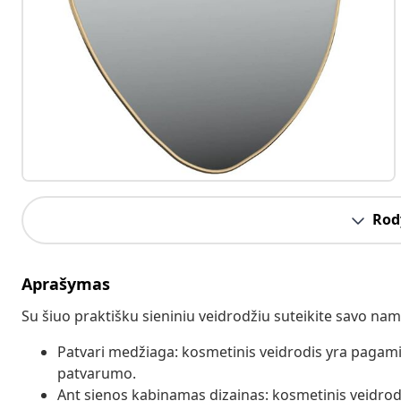
Rody
Aprašymas
Su šiuo praktišku sieniniu veidrodžiu suteikite savo namų
Patvari medžiaga: kosmetinis veidrodis yra pagamint
patvarumo.
Ant sienos kabinamas dizainas: kosmetinis veidrodis