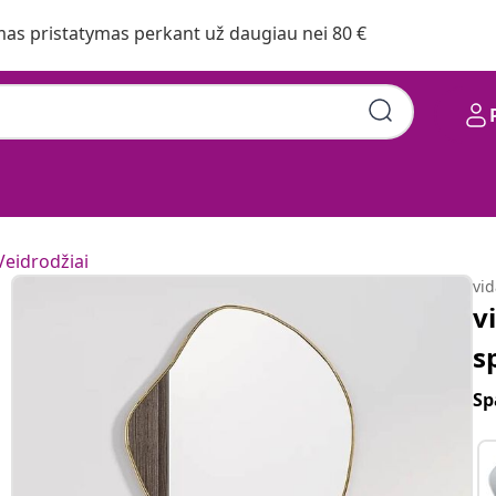
s pristatymas perkant už daugiau nei 80 €
Veidrodžiai
vi
v
s
Sp