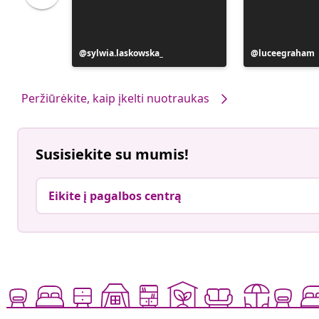
Įrašą
sylwia.laskowska_
Įrašą
luceegraham
paskelbė
paskelbė
Peržiūrėkite, kaip įkelti nuotraukas
Susisiekite su mumis!
Eikite į pagalbos centrą