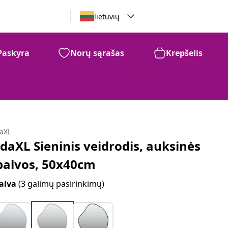
lietuvių
Paskyra
Norų sąrašas
Krepšelis
daXL
idaXL Sieninis veidrodis, auksinės
palvos, 50x40cm
alva
(3 galimų pasirinkimų)