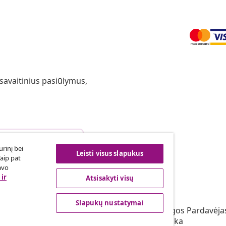
 savaitinius pasiūlymus,
arties atsisakymas
rinį bei
Leisti visus slapukus
Taip pat
avo
ir
Atsisakyti visų
vidaXL
s programa
Apie vidaXL
Slapukų nustatymai
irta vidaXL
Terminai ir sąlygos Pardavėja
vimas rinkodaros srityje
Privatumo politika