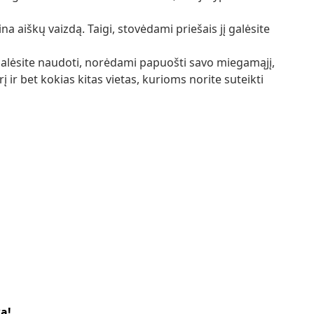
ina aiškų vaizdą. Taigi, stovėdami priešais jį galėsite
galėsite naudoti, norėdami papuošti savo miegamąjį,
 ir bet kokias kitas vietas, kurioms norite suteikti
ką!