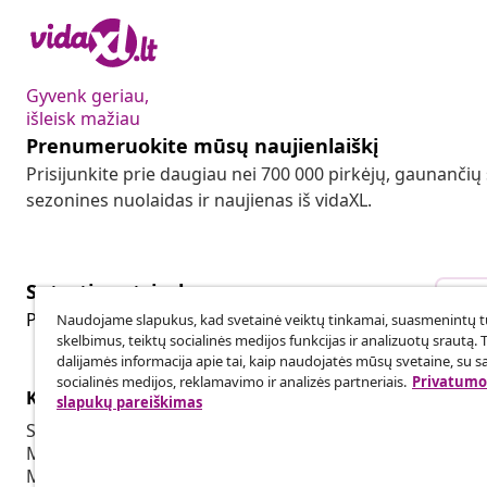
Gyvenk geriau,
išleisk mažiau
Prenumeruokite mūsų naujienlaiškį
Prisijunkite prie daugiau nei 700 000 pirkėjų, gaunančių
sezonines nuolaidas ir naujienas iš vidaXL.
Sutarties atsisakymas
Sut
Pateikite prašymą atsisakyti užsakymo.
Naudojame slapukus, kad svetainė veiktų tinkamai, suasmenintų tu
skelbimus, teiktų socialinės medijos funkcijas ir analizuotų srautą. 
dalijamės informacija apie tai, kaip naudojatės mūsų svetaine, su s
socialinės medijos, reklamavimo ir analizės partneriais.
Privatumo 
Klientų aptarnavimas
Verslas
slapukų pareiškimas
Sekti savo užsakymą
Partnerystė
Mano paskyra
Produkcija sk
Mokėjimas
Bendradarbia