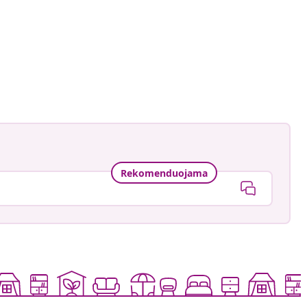
ney_127
ė
Rekomenduojama