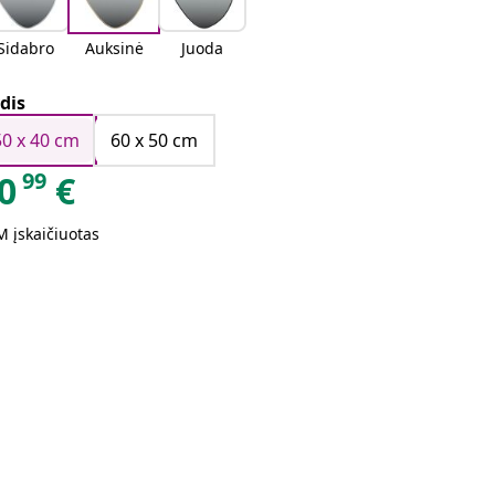
Sidabro
Auksinė
Juoda
dis
50 x 40 cm
60 x 50 cm
99
0
€
 įskaičiuotas