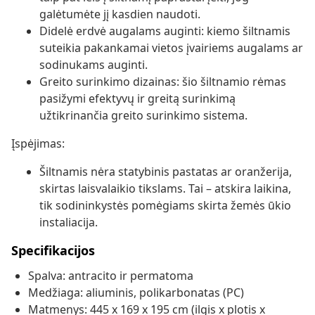
galėtumėte jį kasdien naudoti.
Didelė erdvė augalams auginti: kiemo šiltnamis
suteikia pakankamai vietos įvairiems augalams ar
sodinukams auginti.
Greito surinkimo dizainas: šio šiltnamio rėmas
pasižymi efektyvų ir greitą surinkimą
užtikrinančia greito surinkimo sistema.
Įspėjimas:
Šiltnamis nėra statybinis pastatas ar oranžerija,
skirtas laisvalaikio tikslams. Tai – atskira laikina,
tik sodininkystės pomėgiams skirta žemės ūkio
instaliacija.
Specifikacijos
Spalva: antracito ir permatoma
Medžiaga: aliuminis, polikarbonatas (PC)
Matmenys: 445 x 169 x 195 cm (ilgis x plotis x