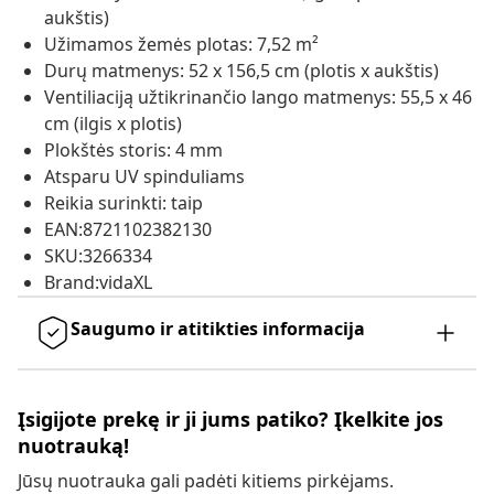
aukštis)
Užimamos žemės plotas: 7,52 m²
Durų matmenys: 52 x 156,5 cm (plotis x aukštis)
Ventiliaciją užtikrinančio lango matmenys: 55,5 x 46
cm (ilgis x plotis)
Plokštės storis: 4 mm
Atsparu UV spinduliams
Reikia surinkti: taip
EAN:8721102382130
SKU:3266334
Brand:vidaXL
Saugumo ir atitikties informacija
Įsigijote prekę ir ji jums patiko? Įkelkite jos
nuotrauką!
Jūsų nuotrauka gali padėti kitiems pirkėjams.