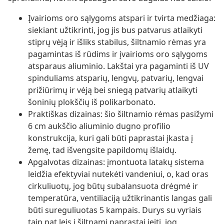
Įvairioms oro sąlygoms atspari ir tvirta medžiaga:
siekiant užtikrinti, jog jis bus patvarus atlaikyti
stiprų vėją ir išliks stabilus, šiltnamio rėmas yra
pagamintas iš rūdims ir įvairioms oro sąlygoms
atsparaus aliuminio. Lakštai yra pagaminti iš UV
spinduliams atsparių, lengvų, patvarių, lengvai
prižiūrimų ir vėją bei sniegą patvarių atlaikyti
šoninių plokščių iš polikarbonato.
Praktiškas dizainas: šio šiltnamio rėmas pasižymi
6 cm aukščio aliuminio dugno profilio
konstrukcija, kuri gali būti paprastai įkasta į
žemę, tad išvengsite papildomų išlaidų.
Apgalvotas dizainas: įmontuota latakų sistema
leidžia efektyviai nutekėti vandeniui, o, kad oras
cirkuliuotų, jog būtų subalansuota drėgmė ir
temperatūra, ventiliaciją užtikrinantis langas gali
būti sureguliuotas 5 kampais. Durys su vyriais
taip pat leis į šiltnamį paprastai įeiti, jog