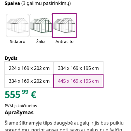
Spalva
(3 galimų pasirinkimų)
Sidabro
Žalia
Antracito
Dydis
224 x 169 x 202 cm
334 x 169 x 195 cm
334 x 169 x 202 cm
445 x 169 x 195 cm
99
555
€
PVM įskaičiuotas
Aprašymas
Šiame šiltnamyje tilps daugybė augalų ir jis bus puikiu
sprendimu, norint apsaugoti savo augalus nuo šalčio.