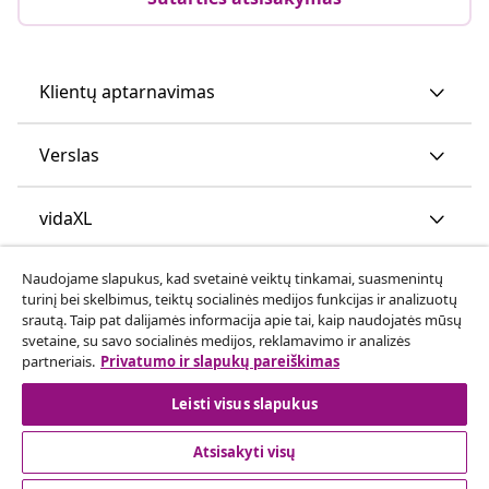
Klientų aptarnavimas
Verslas
vidaXL
Naudojame slapukus, kad svetainė veiktų tinkamai, suasmenintų
Atraskite daugiau
turinį bei skelbimus, teiktų socialinės medijos funkcijas ir analizuotų
srautą. Taip pat dalijamės informacija apie tai, kaip naudojatės mūsų
svetaine, su savo socialinės medijos, reklamavimo ir analizės
partneriais.
Privatumo ir slapukų pareiškimas
Leisti visus slapukus
Atsisakyti visų
© 2008-2026 vidaXL www.vidaxl.lt yra vidaXL Marketplace
Europe B.V. internetinė parduotuvė