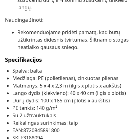
susukamų durų ir 4 šoninių susukamų tinklelio
langų.
Naudinga žinoti:
Rekomenduojame pridėti pamatą, kad būtų
užtikrintas didesnis tvirtumas. Šiltnamio stogas
neatlaiko gausaus sniego.
Specifikacijos
Spalva: balta
Medžiaga: PE (polietilenas), cinkuotas plienas
Matmenys: 5 x 4 x 2,3 m (ilgis x plotis x aukštis)
Lango dydis (kiekvieno): 40 x 40 cm (ilgis x plotis)
Durų dydis: 100 x 185 cm (plotis x aukštis)
PE tankis: 140 g/m²
Su 2 užtrauktukais
Reikalingas surinkimas: taip
EAN:8720845891800
SKU:3188094