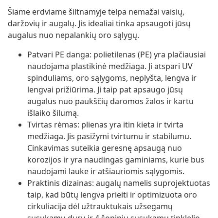
Šiame erdviame šiltnamyje telpa nemažai vaisių,
daržovių ir augalų. Jis idealiai tinka apsaugoti jūsų
augalus nuo nepalankių oro sąlygų.
Patvari PE danga: polietilenas (PE) yra plačiausiai
naudojama plastikinė medžiaga. Ji atspari UV
spinduliams, oro sąlygoms, neplyšta, lengva ir
lengvai prižiūrima. Ji taip pat apsaugo jūsų
augalus nuo paukščių daromos žalos ir kartu
išlaiko šilumą.
Tvirtas rėmas: plienas yra itin kieta ir tvirta
medžiaga. Jis pasižymi tvirtumu ir stabilumu.
Cinkavimas suteikia geresnę apsaugą nuo
korozijos ir yra naudingas gaminiams, kurie bus
naudojami lauke ir atšiauriomis sąlygomis.
Praktinis dizainas: augalų namelis suprojektuotas
taip, kad būtų lengva prieiti ir optimizuota oro
cirkuliacija dėl užtrauktukais užsegamų