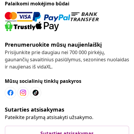
Palaikomi mokėjimo būdai
Prenumeruokite mūsų naujienlaiškį
Prisijunkite prie daugiau nei 700 000 pirkėjų,
gaunančių savaitinius pasiūlymus, sezonines nuolaidas
ir naujienas iš vidaXL.
Mūsų socialinių tinklų paskyros
Sutarties atsisakymas
Pateikite prašymą atsisakyti užsakymo.
Sutarties atsisakymas