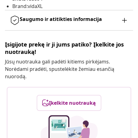
Brand:vidaXL
Saugumo ir atitikties informacija
Įsigijote prekę ir ji jums patiko? Įkelkite jos
nuotrauką!
Jūsų nuotrauka gali padėti kitiems pirkėjams.
Norėdami pradėti, spustelėkite žemiau esančią
nuorodą.
Įkelkite nuotrauką